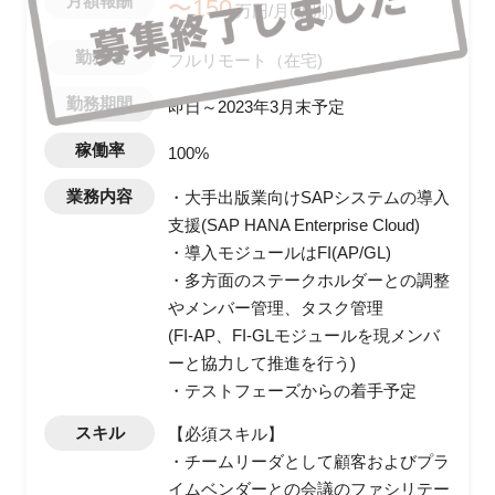
月額報酬
〜150
万円/月(税別)
勤務地
フルリモート（在宅)
勤務期間
即日～2023年3月末予定
稼働率
100%
業務内容
・大手出版業向けSAPシステムの導入
支援(SAP HANA Enterprise Cloud)
・導入モジュールはFI(AP/GL)
・多方面のステークホルダーとの調整
やメンバー管理、タスク管理
(FI-AP、FI-GLモジュールを現メンバ
ーと協力して推進を行う)
・テストフェーズからの着手予定
スキル
【必須スキル】
・チームリーダとして顧客およびプラ
イムベンダーとの会議のファシリテー