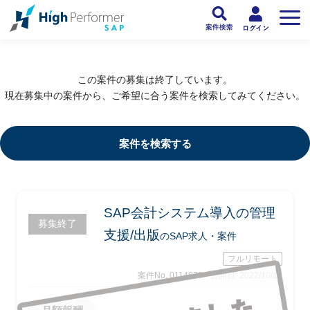
フリーランスSAP人材向け日本最大級のSAPサービス ハイパフォSAP
>
SAP
この案件の募集は終了しています。
現在募集中の案件から、ご希望に合う案件を検索してみてください。
案件を検索する
SAP会計システム導入の管理
募集終了
支援/出版
のSAP求人・案件
フルリモート
案件No. 0114879
公開日: 2022/10/19