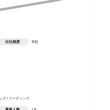
出社頻度
常駐
ング / リーディング
募集人数
1名