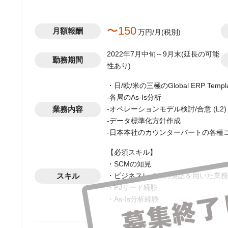
〜150
月額報酬
万円/月(税別)
2022年7月中旬～9月末(延長の可能
勤務期間
性あり)
・日/欧/米の三極のGlobal ERP 
-各局のAs-Is分析
業務内容
-オペレーションモデル検討/合意 (L2)
-データ標準化方針作成
-日本本社のカウンターパートの各種
【必須スキル】
・SCMの知見
スキル
・ビジネスレベルの英語を用いた業務
・PJリード経験
・As-Is分析経験