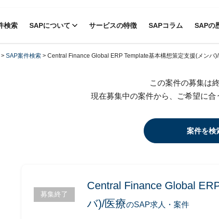
件検索
SAPについて
サービスの特徴
SAPコラム
SAPの
>
SAP案件検索
>
Central Finance Global ERP Template基本構想策定支援(メンバ
この案件の募集は
現在募集中の案件から、ご希望に合
案件を検
Central Finance Glob
募集終了
バ)/医療
のSAP求人・案件