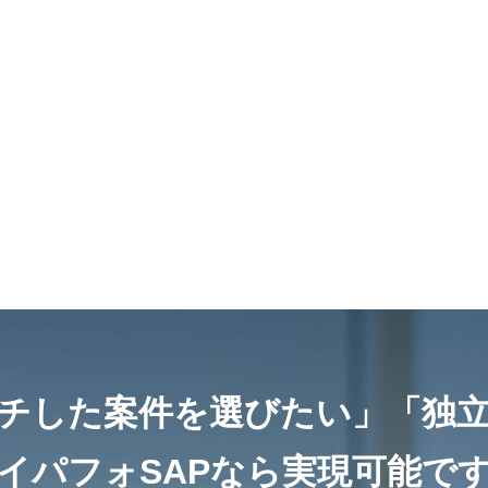
チした案件を選びたい」
「独
イパフォSAPなら
実現可能で