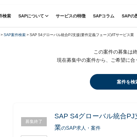
件検索
SAPについて
サービスの特徴
SAPコラム
SAPの
>
SAP案件検索
>
SAP S4グローバル統合PJ支援(要件定義フェーズ)/ITサービス業
この案件の募集は
現在募集中の案件から、ご希望に合
案件を検
SAP S4グローバル統合P
募集終了
業
のSAP求人・案件