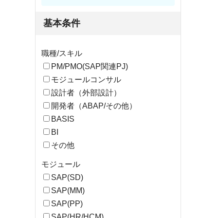
基本条件
職種/スキル
PM/PMO(SAP関連PJ)
モジュールコンサル
設計者（外部設計）
開発者（ABAP/その他）
BASIS
BI
その他
モジュール
SAP(SD)
SAP(MM)
SAP(PP)
SAP(HR/HCM)