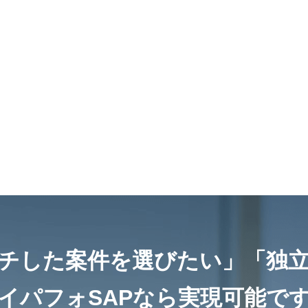
チした案件を選びたい」
「独
イパフォSAPなら
実現可能で