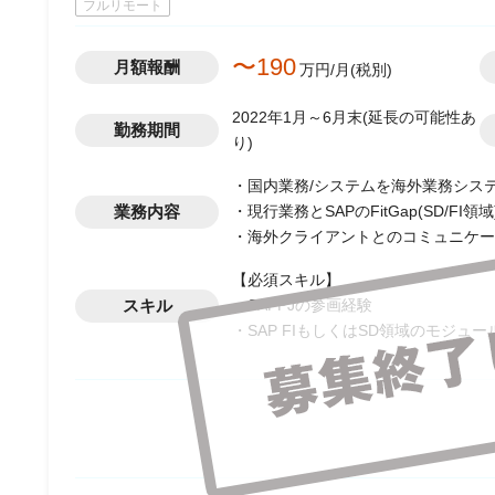
フルリモート
〜190
月額報酬
万円/月(税別)
2022年1月～6月末(延長の可能性あ
勤務期間
り)
・国内業務/システムを海外業務システム
業務内容
・現行業務とSAPのFitGap(SD/FI領域
・海外クライアントとのコミュニケー
【必須スキル】
スキル
・SAPPJの参画経験
・SAP FIもしくはSD領域のモジュ