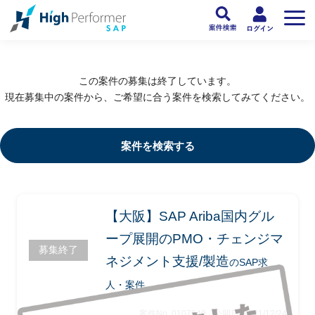
フリーランスSAP人材向け日本最大級のSAPサービス ハイパフォSAP
>
SAP
この案件の募集は終了しています。
現在募集中の案件から、ご希望に合う案件を検索してみてください。
案件を検索する
【大阪】SAP Ariba国内グル
ープ展開のPMO・チェンジマ
募集終了
ネジメント支援/製造
のSAP求
人・案件
案件No. 0107949
公開日: 2021/12/24