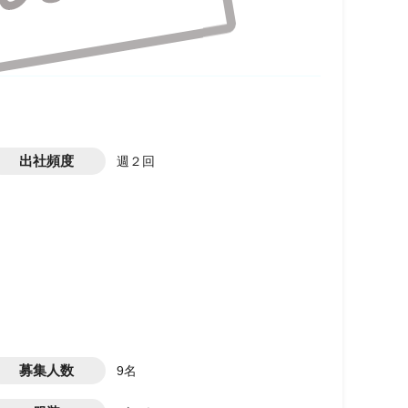
出社頻度
週２回
募集人数
9名