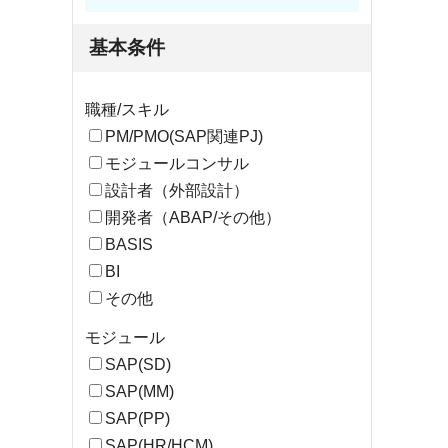
基本条件
職種/スキル
PM/PMO(SAP関連PJ)
モジュールコンサル
設計者（外部設計）
開発者（ABAP/その他）
BASIS
BI
その他
モジュール
SAP(SD)
SAP(MM)
SAP(PP)
SAP(HR/HCM)