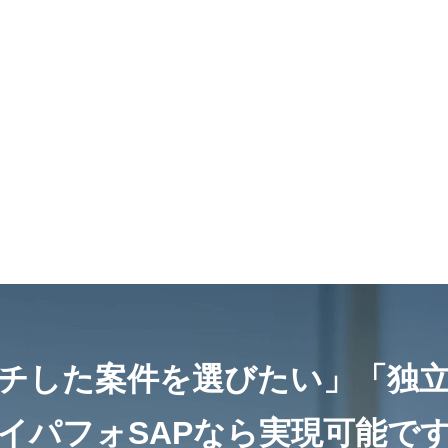
チした案件を選びたい」
「独
イパフォSAPなら
実現可能で