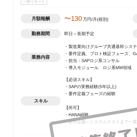
一部リモート
〜130
月額報酬
万円/月(税別)
勤務期間
即日～長期予定
・製造業向けグループ共通基幹システ
・要件定義、プロト検証フェーズ、G
業務内容
・担当：SAPロジ系コンサル
・導入モジュール ロジ系MM領域
【必須スキル】
・SAPの実務経験(5年以上)
・要件定義フェーズの経験
スキル
【尚可】
・HANA経験
・要件定義～システムテストまで一貫