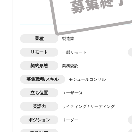
業種
製造業
リモート
一部リモート
契約形態
業務委託
募集職種/スキル
モジュールコンサル
立ち位置
ユーザー側
英語力
ライティング / リーディング
ポジション
リーダー