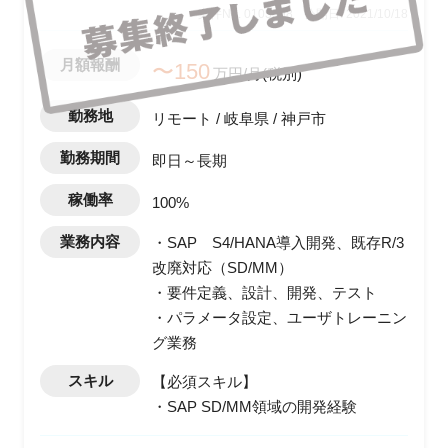
案件No. 0103598
公開日: 2021/10/18
月額報酬
〜150
万円/月(税別)
勤務地
リモート / 岐阜県 / 神戸市
勤務期間
即日～長期
稼働率
100%
業務内容
・SAP S4/HANA導入開発、既存R/3
改廃対応（SD/MM）
・要件定義、設計、開発、テスト
・パラメータ設定、ユーザトレーニン
グ業務
スキル
【必須スキル】
・SAP SD/MM領域の開発経験