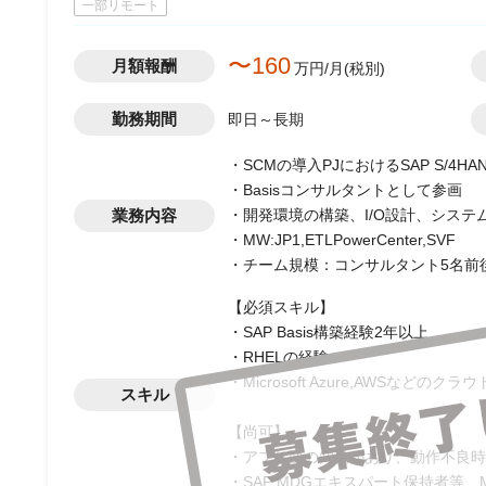
一部リモート
〜160
月額報酬
万円/月(税別)
勤務期間
即日～長期
・SCMの導入PJにおけるSAP S/4H
・Basisコンサルタントとして参画
業務内容
・開発環境の構築、I/O設計、シス
・MW:JP1,ETLPowerCenter,SVF
・チーム規模：コンサルタント5名前
【必須スキル】
・SAP Basis構築経験2年以上
・RHELの経験
・Microsoft Azure,AWSなどの
スキル
【尚可】
・アプリ面の知見があり、動作不良時
・SAP MDGエキスパート保持者等、