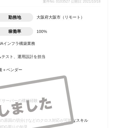
案件No. 0103527
公開日: 2021/10/18
勤務地
大阪府大阪市（リモート）
稼働率
100%
ANAインフラ構築業務
テムテスト、運用設計を担当
後＋ベンダー
クラウドサーバーの構築経験
の原因の切分けなどのクロス対応が可能なスキル
MDG周りの知見