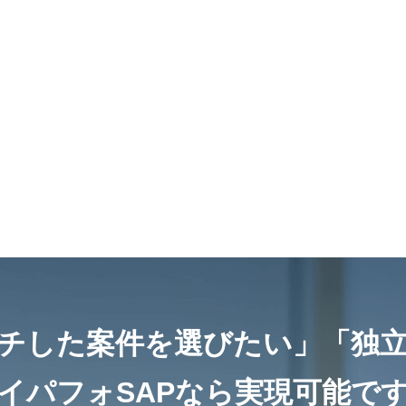
チした案件を選びたい」
「独
イパフォSAPなら
実現可能で