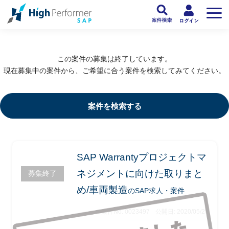
フリーランスSAP人材向け日本最大級のSAPサービス ハイパフォSAP
>
SAP
この案件の募集は終了しています。
現在募集中の案件から、ご希望に合う案件を検索してみてください。
案件を検索する
SAP Warrantyプロジェクトマ
ネジメントに向けた取りまと
募集終了
め/車両製造
のSAP求人・案件
案件No. 0023497
公開日: 2020/05/20