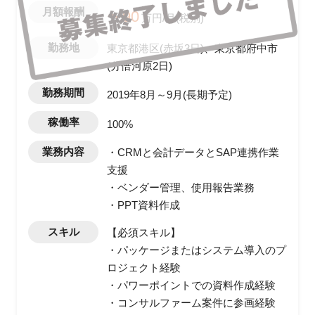
月額報酬
〜90
万円/月(税別)
勤務地
東京都港区(赤坂3日)、東京都府中市
(分倍河原2日)
勤務期間
2019年8月～9月(長期予定)
稼働率
100%
業務内容
・CRMと会計データとSAP連携作業
支援
・ベンダー管理、使用報告業務
・PPT資料作成
スキル
【必須スキル】
・パッケージまたはシステム導入のプ
ロジェクト経験
・パワーポイントでの資料作成経験
・コンサルファーム案件に参画経験