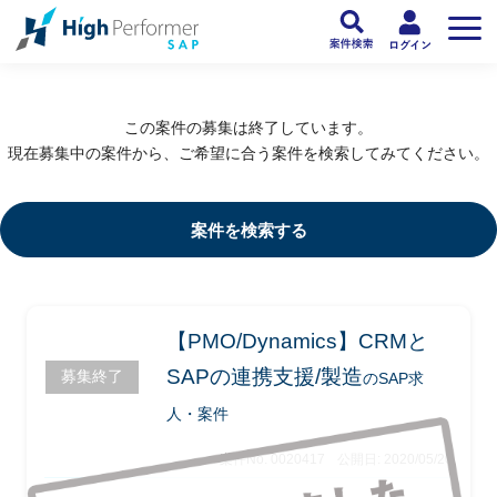
フリーランスSAP人材向け日本最大級のSAPサービス ハイパフォSAP
>
SAP
この案件の募集は終了しています。
現在募集中の案件から、ご希望に合う案件を検索してみてください。
案件を検索する
【PMO/Dynamics】CRMと
SAPの連携支援/製造
募集終了
のSAP求
人・案件
案件No. 0020417
公開日: 2020/05/20