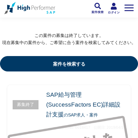
フリーランスSAP人材向け日本最大級のSAPサービス ハイパフォSAP
>
SAP
この案件の募集は終了しています。
現在募集中の案件から、ご希望に合う案件を検索してみてください。
案件を検索する
SAP給与管理
(SuccessFactors EC)詳細設
募集終了
計支援
のSAP求人・案件
案件No. 0018417
公開日: 2019/04/16