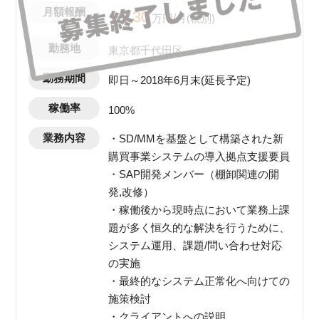
月額報酬
〜130
万円/月(税別)
勤務地
東京都千代田区
勤務期間
即日～2018年6月末(延長予定)
稼働率
100%
業務内容
・SD/MMを基盤として構築された新
購買事業システムの導入拠点支援要員
・SAP開発メンバー（棚卸関連の開
発,改修）
・稼働後から現時点において業務上課
題が多く恒久的な解決を行うために、
システム運用、課題/問い合わせ対応
の実施
・最終的なシステム正常化へ向けての
施策検討
・クライアントへの説明