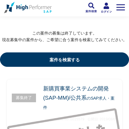
フリーランスSAP人材向け日本最大級のSAPサービス ハイパフォSAP
>
SAP
この案件の募集は終了しています。
現在募集中の案件から、ご希望に合う案件を検索してみてください。
案件を検索する
新購買事業システムの開発
(SAP-MM)/公共系
募集終了
のSAP求人・案
件
案件No. 0015579
公開日: 2019/08/09