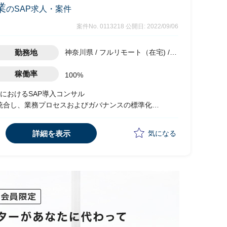
業
のSAP求人・案件
案件No. 0113218
公開日: 2022/09/06
勤務地
神奈川県 / フルリモート（在宅) /
相模原駅
稼働率
100%
におけるSAP導入コンサル
Aに統合し、業務プロセスおよびガバナンスの標準化
予定)、設計以降はITベンダー発注予定
詳細を表示
気になる