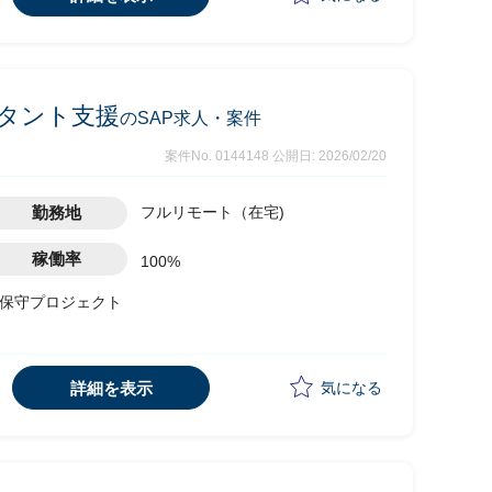
ルタント支援
のSAP求人・案件
案件No. 0144148
公開日: 2026/02/20
勤務地
フルリモート（在宅)
稼働率
100%
用保守プロジェクト
下の業務を実施予定
理
詳細を表示
気になる