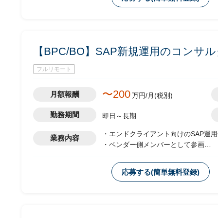
-若手社員への指導
【BPC/BO】SAP新規運用のコンサ
フルリモート
〜200
月額報酬
万円/月(税別)
勤務期間
即日～長期
・エンドクライアント向けのSAP運
業務内容
・ベンダー側メンバーとして参画
・新規の運用開始に向けて、現状は以
-顧客フェイシングにおける要件整
応募する(簡単無料登録)
-若手社員への指導