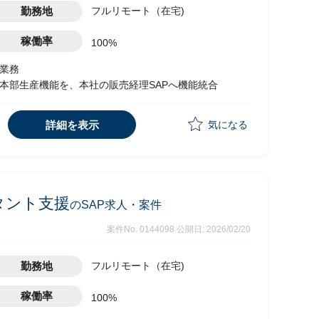
勤務地
フルリモート（在宅)
稼働率
100%
記業務
業本部生産機能を、本社の販売経理SAPへ機能統合
詳細を表示
気になる
タント支援
のSAP求人・案件
案件No. 0144098
公開日: 2026/02/20
勤務地
フルリモート（在宅)
稼働率
100%