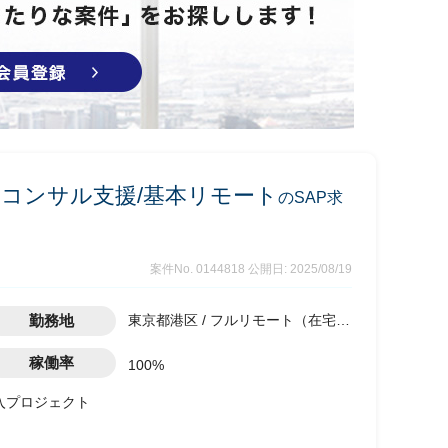
業務コンサル支援/基本リモート
のSAP求
案件No. 0144818
公開日: 2025/08/19
勤務地
東京都港区 / フルリモート（在宅) /
六本木一丁目駅
稼働率
100%
導入プロジェクト
工場に一斉に導入及び展開