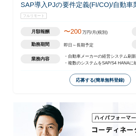
SAP導入PJの要件定義(FI/CO)/自動車
フルリモート
〜200
月額報酬
万円/月(税別)
勤務期間
即日～長期予定
・自動車メーカーの経営システム刷新
業務内容
・複数のシステムをSAP/S4 HAN
・phase：要件定義(～2023年4月
応募する(簡単無料登録)