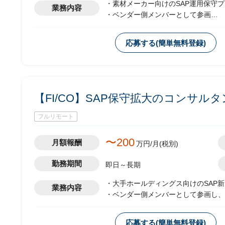
・素材メーカー向けのSAP運用保守
業務内容
・ベンダー側メンバーとして参画
・運用に伴うスコープ拡大として、現
-顧客フェイシングにおける要件整
応募する(簡単無料登録)
-若手社員への指導
【FI/CO】SAP保守拡大のコンサル
フルリモート
〜200
月額報酬
万円/月(税別)
勤務期間
即日～長期
・大手ホールディングス向けのSAP
業務内容
・ベンダー側メンバーとして参画し、F
・運用に伴うスコープ拡大として、現
-顧客フェイシングによる要件整理
応募する(簡単無料登録)