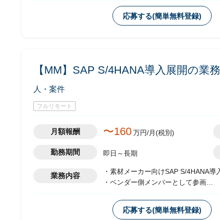
・生産原価領域のコンサルタントとし
応募する(簡単無料登録)
-各工場業務のヒアリング、標準化
-各工場への標準業務、システムの
-上記における課題解決及び推進
-システム導入展開計画の策定、実
【MM】SAP S/4HANA導入展開の
人・案件
フルリモート
〜160
月額報酬
万円/月(税別)
勤務期間
即日～長期
・素材メーカー向けSAP S/4HANA
業務内容
・ベンダー側メンバーとして参画
・全社統一の業務・システムを複数の
・生産原価領域のコンサルタントとし
応募する(簡単無料登録)
-各工場業務のヒアリング、標準化