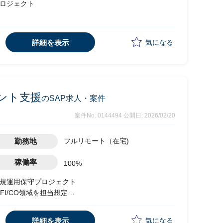
プロジェクト
状は以下の業務を実施予定
理
詳細を表示
気になる
タント支援
のSAP求人・案件
案件No. 0144494
公開日: 2026/02/20
勤務地
フルリモート（在宅)
稼働率
100%
新規運用保守プロジェクト
I/CO領域を担当想定
状は以下の業務を実施予定
詳細を表示
気になる