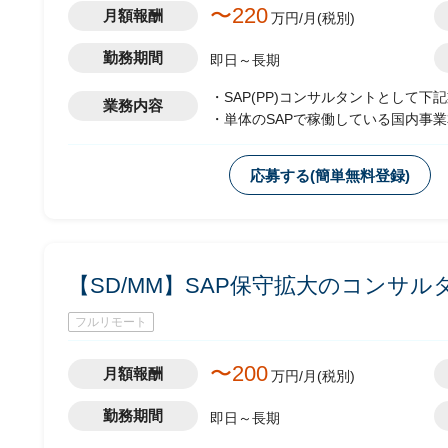
〜220
月額報酬
万円/月(税別)
勤務期間
即日～長期
・SAP(PP)コンサルタントとして下
業務内容
・単体のSAPで稼働している国内事
応募する(簡単無料登録)
【SD/MM】SAP保守拡大のコンサル
フルリモート
〜200
月額報酬
万円/月(税別)
勤務期間
即日～長期