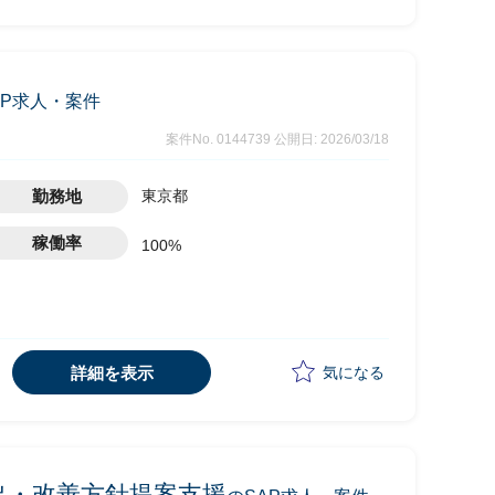
導入および展開
行スケジュールの作成
AP求人・案件
案件No. 0144739
公開日: 2026/03/18
勤務地
東京都
稼働率
100%
詳細を表示
気になる
点抽出・改善方針提案支援