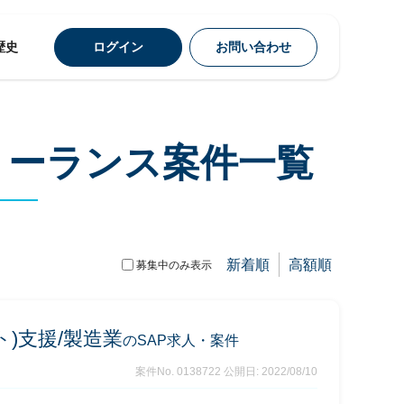
歴史
ログイン
お問い合わせ
リーランス案件一覧
新着順
高額順
募集中のみ表示
ト)支援/製造業
のSAP求人・案件
案件No. 0138722
公開日: 2022/08/10