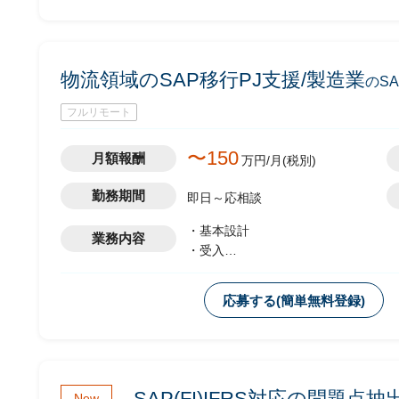
-各工場への標準業務、システムの
-上記における課題解決及び推進
-システム導入展開計画の策定、実
物流領域のSAP移行PJ支援/製造業
のS
フルリモート
〜150
月額報酬
万円/月(税別)
勤務期間
即日～応相談
・基本設計
業務内容
・受入
・テスト実施
・移行設計
応募する(簡単無料登録)
SAP(FI)IFRS対応の問題
New