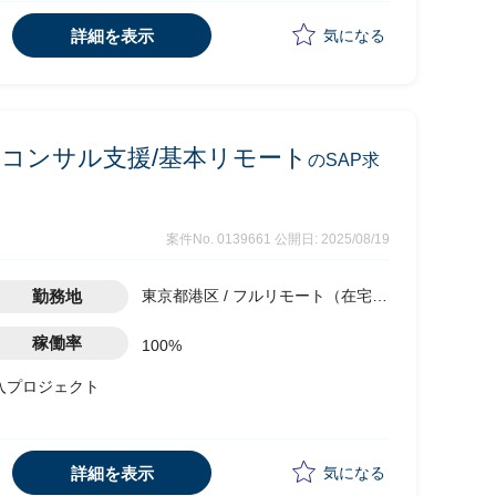
て以下業務を実施予定
詳細を表示
気になる
に向けたソリューションの策定
導入および展開
行スケジュールの作成
業務コンサル支援/基本リモート
のSAP求
案件No. 0139661
公開日: 2025/08/19
勤務地
東京都港区 / フルリモート（在宅) /
六本木一丁目駅
稼働率
100%
導入プロジェクト
工場に一斉に導入及び展開
て以下業務を実施予定
詳細を表示
気になる
に向けたソリューションの策定