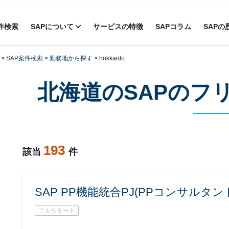
件検索
SAPについて
サービスの特徴
SAPコラム
SAPの
>
SAP案件検索
>
勤務地から探す
>
hokkaido
北海道のSAPのフ
193
該当
件
SAP PP機能統合PJ(PPコンサルタン
フルリモート