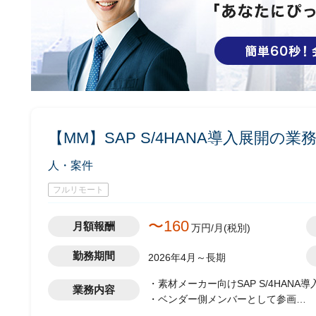
【MM】SAP S/4HANA導入展開の
人・案件
フルリモート
〜160
月額報酬
万円/月(税別)
勤務期間
2026年4月～長期
・素材メーカー向けSAP S/4HANA
業務内容
・ベンダー側メンバーとして参画
・全社統一の業務・システムを複数の