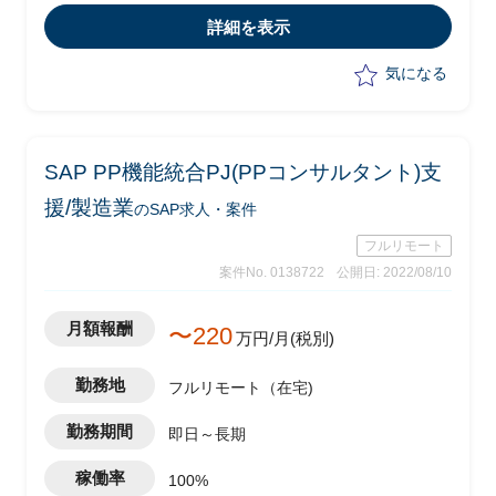
・phase：要件定義(～2023年4月予
詳細を表示
定)、設計以降はITベンダー発注予定
気になる
SAP PP機能統合PJ(PPコンサルタント)支
援/製造業
のSAP求人・案件
フルリモート
案件No. 0138722
公開日: 2022/08/10
月額報酬
〜220
万円/月(税別)
勤務地
フルリモート（在宅)
勤務期間
即日～長期
稼働率
100%