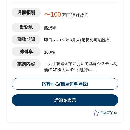
月額報酬
〜100
万円/月(税別)
勤務地
藤沢駅
勤務期間
即日～2024年3月末(延長の可能性有)
稼働率
100%
業務内容
・大手製造企業において基幹システム刷
新(SAP導入)のPJが進行中
└2024年1月のGoliveを前提に現在は周
辺業務システムの移行フェーズ
応募する(簡単無料登録)
└原価領域を中心に複数領域での移行デ
ータ作成、手順調整およびシステムテス
詳細を表示
ト対応を実施
・受入れテスト、データ調査および作
気になる
成、プログラム調査
・システムにおけるインシデント管理
・進捗、課題管理