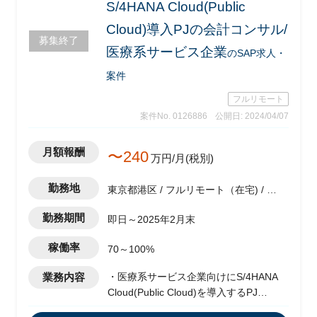
S/4HANA Cloud(Public
Cloud)導入PJの会計コンサル/
募集終了
医療系サービス企業
のSAP求人・
案件
フルリモート
案件No. 0126886
公開日: 2024/04/07
月額報酬
〜240
万円/月(税別)
勤務地
東京都港区 / フルリモート（在宅) / 神
谷町駅
勤務期間
即日～2025年2月末
稼働率
70～100%
業務内容
・医療系サービス企業向けにS/4HANA
Cloud(Public Cloud)を導入するPJ
・Fit to standardで導入する(アドオンな