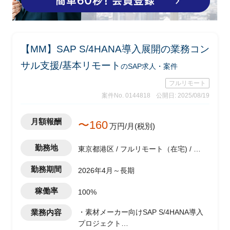
【MM】SAP S/4HANA導入展開の業務コン
サル支援/基本リモート
のSAP求人・案件
フルリモート
案件No. 0144818
公開日: 2025/08/19
月額報酬
〜160
万円/月(税別)
勤務地
東京都港区 / フルリモート（在宅) / 六
本木一丁目駅
勤務期間
2026年4月～長期
稼働率
100%
業務内容
・素材メーカー向けSAP S/4HANA導入
プロジェクト