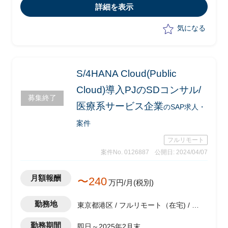
し)
詳細を表示
・SAPコンサルタントとして要件定義の
推進を行う
気になる
・ワークショップの実施
・業務分析
・ドキュメント作成
S/4HANA Cloud(Public
Cloud)導入PJのSDコンサル/
募集終了
医療系サービス企業
のSAP求人・
案件
フルリモート
案件No. 0126887
公開日: 2024/04/07
月額報酬
〜240
万円/月(税別)
勤務地
東京都港区 / フルリモート（在宅) / 神
谷町駅
勤務期間
即日～2025年2月末