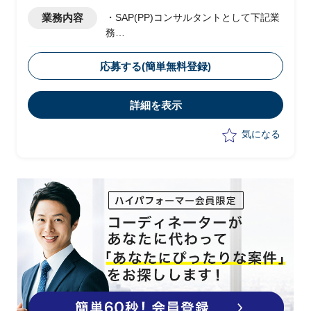
業務内容
・SAP(PP)コンサルタントとして下記業
務
・単体のSAPで稼働している国内事業本
部生産機能を、本社の販売経理SAPへ機
応募する(簡単無料登録)
能統合
詳細を表示
気になる