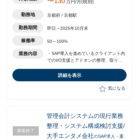
〜130
万円/月(税別)
勤務地
京都府 / 京都駅
勤務期間
即日～2025年10月末
稼働率
50～100%
業務内容
・SAP導入を進めているクライアント内
でのI/O支援とアドオンの整理、取りま
とめ支援
・会計領域のモジュールが対象、
詳細を表示
Informaticaベースのデータハブが存在
し、周辺システムは他PKGやホスト、ス
気になる
クラッチシステムなどが混在する中での
仕様変更を関連システム担当と整理、変
更管理業務
・帳票関連のExcel整備、ユーザーマニ
管理会計システムの現行業務
ュアル作成支援
整理・システム構成検討支援/
募集終了
大手エンタメ会社
のSAP求人・案