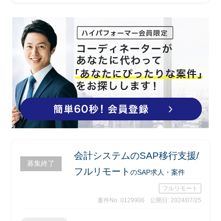
下業務遂行を想定
-業務/システムの現行運用把握、課題
の洗い出し
-課題に対するアクションの検討(エン
ドクライアント内で洗い出した大項目を
基にしたブレイクダウンを中心)
-WBS(タイトル別の収益・費用管理単
位)体系の定義見直し、新コード追加検
討
-WBS登録・更新運用の見直し
-計上ルールの検討・新ルール策定支
援
-システム構成・改修箇所検討
-RFP作成支援
会計システムのSAP移行支援/
-その他、上記に付随する業務
募集終了
フルリモート
のSAP求人・案件
フルリモート
案件No. 0129906
公開日: 2024/07/25