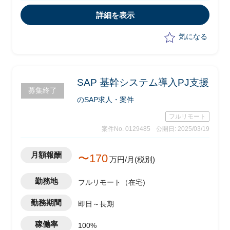
・2次展開で2027年まで段階的に本番稼
働
詳細を表示
・MM/PPコンサル支援
気になる
SAP 基幹システム導入PJ支援
募集終了
のSAP求人・案件
フルリモート
案件No. 0129485
公開日: 2025/03/19
月額報酬
〜170
万円/月(税別)
勤務地
フルリモート（在宅)
勤務期間
即日～長期
稼働率
100%