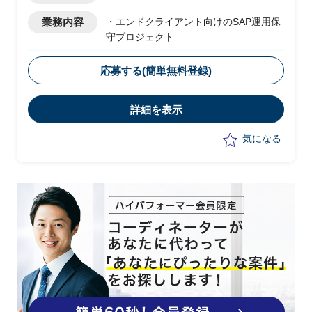
業務内容
・エンドクライアント向けのSAP運用保
守プロジェクト
・ベンダー側メンバーとして参画
・新規の運用開始に向けて、現状は以下
応募する(簡単無料登録)
の業務を実施予定
-顧客フェイシングにおける要件整理
詳細を表示
-若手社員への指導
気になる