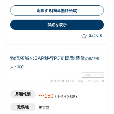
・FIシニアコンサルとして現状分析から
改善方針提案までを推進
応募する(簡単無料登録)
・調査フェーズは2026年10月～12月を
予定、その後2027年1月以降に実現化フ
詳細を表示
ェーズへ移行予定
・S/4実機およびドキュメントをもと
気になる
に、現状のIFRS対応の設計・実装面の問
題点を抽出し、改善方針を提案
物流領域のSAP移行PJ支援/製造業
のSAP求
人・案件
フルリモート
案件No. 0144739
公開日: 2026/03/18
月額報酬
〜150
万円/月(税別)
勤務地
東京都