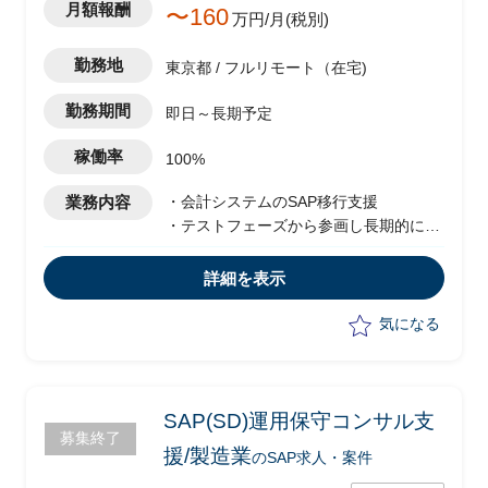
月額報酬
〜160
万円/月(税別)
勤務地
東京都 / フルリモート（在宅)
勤務期間
即日～長期予定
稼働率
100%
業務内容
・会計システムのSAP移行支援
・テストフェーズから参画し長期的に支
援予定
・移行に際した課題解決のため下記業務
詳細を表示
を対応予定
-顧客・他ベンダーへの課題ヒアリン
気になる
グ
-Fit to Standardを基本として課題解決
に向けた業務要件/システム要件の検討
-顧客に向けた報告や説明資料の作成
SAP(SD)運用保守コンサル支
募集終了
援/製造業
のSAP求人・案件