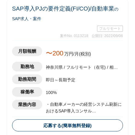
・軽微なツール作成(PG)
SAP導入PJの要件定義(FI/CO)/自動車業
の
・関連部門およびベンダーとの調整
・システム本番稼働後のハイパーケア
SAP求人・案件
フルリモート
案件No. 0113218
公開日: 2022/09/06
月額報酬
〜200
万円/月(税別)
勤務地
神奈川県 / フルリモート（在宅) / 相模
原駅
勤務期間
即日～長期予定
稼働率
100%
業務内容
・自動車メーカーの経営システム刷新に
おけるSAP導入コンサル
・複数のシステムをSAP/S4 HANAに統
合し、業務プロセスおよびガバナンスの
応募する(簡単無料登録)
標準化