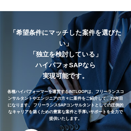
・導入予定であるHRシステム機能
(SuccessFactors)とビジネス要件に対す
る予測と準備
「希望条件にマッチした案件を選びた
い」
「独立を検討している」
ハイパフォSAPなら
実現可能です。
各種ハイパフォーマーを運営するINTLOOPは、フリーランスコ
ンサルタントやエンジニアの方々に案件をご紹介して、22年目
になります。
フリーランスSAPコンサルタントとしての圧倒的
なキャリアを築くための豊富な案件と手厚いサポートを全力で
提供いたします。