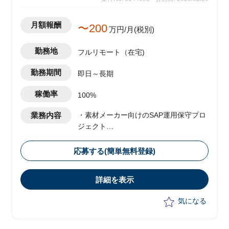
月額報酬
〜200
万円/月(税別)
勤務地
フルリモート（在宅)
勤務期間
即日～長期
稼働率
100%
業務内容
・素材メーカー向けのSAP運用保守プロ
ジェクト
・ベンダー側メンバーとして参画
・運用に伴うスコープ拡大として、現状
応募する(簡単無料登録)
は以下の業務を実施予定
-顧客フェイシングにおける要件整理
詳細を表示
-若手社員への指導
気になる