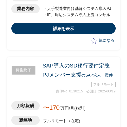
業務内容
・大手製造業向け基幹システム導入PJ
・IF、周辺システム導入上流コンサル支
援
・工程：要件定義フェーズ
詳細を表示
・バージョン：S/4 HANA
気になる
SAP導入のSD移行要件定義
募集終了
PJメンバー支援
のSAP求人・案件
フルリモート
案件No. 0130215
公開日: 2025/03/19
月額報酬
〜170
万円/月(税別)
勤務地
フルリモート（在宅)