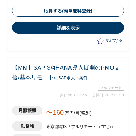
・ベンダー側メンバーとして参画
・全社統一の業務・システムを複数の工
応募する(簡単無料登録)
場に一斉に導入及び展開
・生産原価領域のコンサルタントとして
詳細を表示
以下業務を実施予定
-各工場業務のヒアリング、標準化に
気になる
向けたソリューションの策定
-各工場への標準業務、システムの導
入および展開
-上記における課題解決及び推進
【MM】SAP S/4HANA導入展開のPMO支
-システム導入展開計画の策定、実行
スケジュールの作成
援/基本リモート
のSAP求人・案件
フルリモート
案件No. 0139661
公開日: 2025/08/19
月額報酬
〜160
万円/月(税別)
勤務地
東京都港区 / フルリモート（在宅) / 六
本木一丁目駅