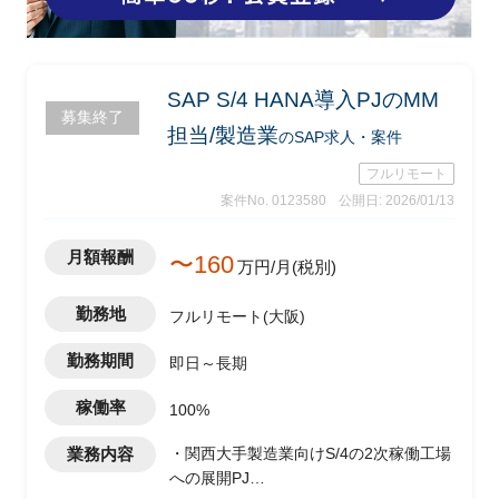
SAP S/4 HANA導入PJのMM
募集終了
担当/製造業
のSAP求人・案件
フルリモート
案件No. 0123580
公開日: 2026/01/13
月額報酬
〜160
万円/月(税別)
勤務地
フルリモート(大阪)
勤務期間
即日～長期
稼働率
100%
業務内容
・関西大手製造業向けS/4の2次稼働工場
への展開PJ