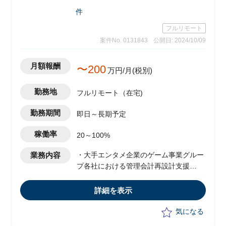
件
フルリモート
案件No. 0131843
公開日: 2024/10/09
月額報酬
〜200
万円/月(税別)
勤務地
フルリモート（在宅)
勤務期間
即日～長期予定
稼働率
20～100%
業務内容
・大手エンタメ企業のゲーム事業グルー
プ各社における管理会計再設計支援
・エンドクライアントのデジタル事業に
おいて、プロジェクト単位での収益・費
詳細を表示
用管理/プロジェクト毎の損益可視化・管
理適正化を実施予定
気になる
・管理会計領域コンサルタントとして以