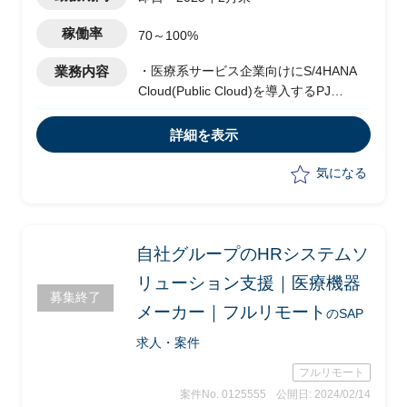
稼働率
70～100%
業務内容
・医療系サービス企業向けにS/4HANA
Cloud(Public Cloud)を導入するPJ
・Fit to standardで導入する(アドオンな
し)
詳細を表示
・SAPコンサルタントとして要件定義の
推進を行う
気になる
・ワークショップの実施
・業務分析
・ドキュメント作成
自社グループのHRシステムソ
リューション支援｜医療機器
募集終了
メーカー｜フルリモート
のSAP
求人・案件
フルリモート
案件No. 0125555
公開日: 2024/02/14