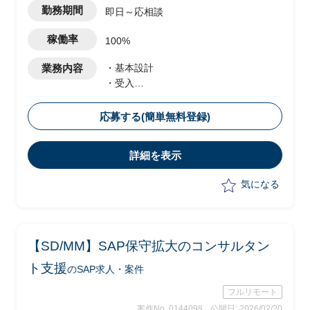
勤務期間
即日～応相談
稼働率
100%
業務内容
・基本設計
・受入
・テスト実施
・移行設計
応募する(簡単無料登録)
詳細を表示
気になる
【SD/MM】SAP保守拡大のコンサルタン
ト支援
のSAP求人・案件
フルリモート
案件No. 0144098
公開日: 2026/02/20