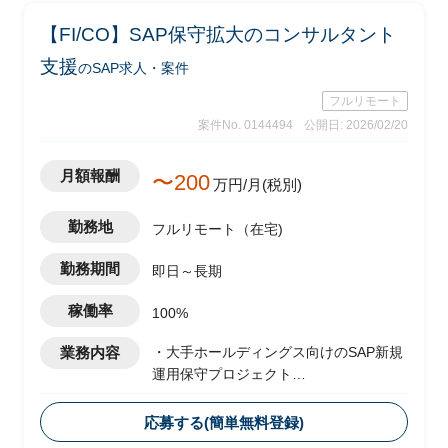
【FI/CO】SAP保守拡大のコンサルタント
支援
のSAP求人・案件
フルリモート
案件No. 0144494
公開日: 2026/02/20
月額報酬
〜200
万円/月(税別)
勤務地
フルリモート（在宅)
勤務期間
即日～長期
稼働率
100%
業務内容
・大手ホールディングス向けのSAP新規
運用保守プロジェクト
・ベンダー側メンバーとして参画し、
FI/CO領域を担当想定
応募する(簡単無料登録)
・運用に伴うスコープ拡大として、現状