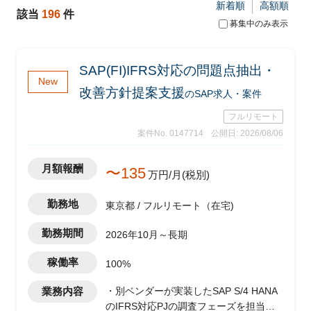
新着順
高額順
該当
196
件
募集中のみ表示
SAP(FI)IFRS対応の問題点抽出・
New
改善方針提案支援
のSAP求人・案件
フルリモート
案件No. 0147714
公開日: 2026/08/06
月額報酬
〜135
万円/月(税別)
勤務地
東京都 / フルリモート（在宅)
勤務期間
2026年10月～長期
稼働率
100%
業務内容
・別ベンダーが実装したSAP S/4 HANA
のIFRS対応PJの調査フェーズを担当