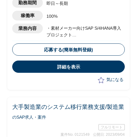
勤務期間
即日～長期
稼働率
100%
業務内容
・素材メーカー向けSAP S/4HANA導入
プロジェクト
・ベンダー側メンバーとして参画
・全社統一の業務・システムを複数の工
応募する(簡単無料登録)
場に一斉に導入及び展開予定
・PMOチームにて、以下業務を実施予定
詳細を表示
-プロジェクト全体の導入展開計画の
作成・更新および複数拠点展開の実施
気になる
-拠点展開における課題整理、解決策
の提示
-PJT全体を統括した移行計画や概要手
順の作成
大手製造業のシステム移行業務支援/製造業
-システム間の課題整理および調整
のSAP求人・案件
フルリモート
案件No. 0121549
公開日: 2023/09/04