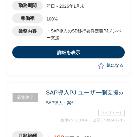
勤務期間
即日～2026年1月末
稼働率
100%
業務内容
・SAP導入のSD移行要件定義PJメンバ
ー支援
・工程：要件定義、基本設計、詳細設計
・SDのプロセスチーム(アプリチーム)へ
詳細を表示
の確認をしながら課題対応
・プロセスチームとのコミュニケーショ
気になる
ン、IT部門のお客様(既存システム担当)
とのコミュニケーション
SAP導入PJ ユーザー側支援
の
募集終了
SAP求人・案件
フルリモート
案件No. 0133848
公開日: 2024/12/16
月額報酬