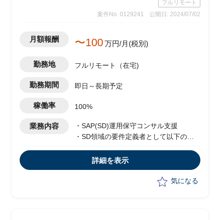
フルリモート
案件No. 0129241
公開日: 2024/07/02
月額報酬
〜100
万円/月(税別)
勤務地
フルリモート（在宅)
勤務期間
即日～長期予定
稼働率
100%
業務内容
・SAP(SD)運用保守コンサル支援
・SD領域の要件定義者として以下の業
務を担当
-タスク策定/推進
詳細を表示
-ディスカッションペーパー作成
-セッションを自発的に推進
気になる