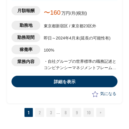
月額報酬
〜160
万円/月(税別)
勤務地
東京都新宿区 / 東京都23区外
勤務期間
即日～2024年4月末(延長の可能性有)
稼働率
100%
業務内容
・自社グループの世界標準の職務記述と
コンピテンシーマネジメントフレームワ
ークを確立するためのプロジェクトにお
いて、システムソリューションを担当
詳細を表示
・ITチームおよびHRシステム統合チー
ムと連携して、システムのフレームワー
気になる
ク、アーキテクチャ、リスク分析/管理、
システム要件定義、実装および他の関連
1
2
3
8
9
10
>
イニシアティブとの調整
...
・職務記述とコンピテンシーマネジメン
トシステムのガバナンスの開発