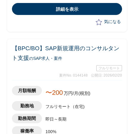
は以下の業務を実施予定
詳細を表示
-顧客フェイシングによる要件整理
-若手社員への指導
気になる
【BPC/BO】SAP新規運用のコンサルタン
ト支援
のSAP求人・案件
フルリモート
案件No. 0144148
公開日: 2026/02/20
月額報酬
〜200
万円/月(税別)
勤務地
フルリモート（在宅)
勤務期間
即日～長期
稼働率
100%