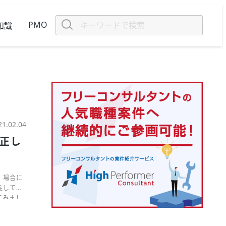
PMO
知識
21.02.04
！正し
。場合に
綻してし
てみまし
。