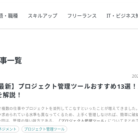
語・職種
スキルアップ
フリーランス
IT・ビジネス
事一覧
20
年最新】プロジェクト管理ツールおすすめ13選
を解説！
で複数の仕事やプロジェクトを並列してこなすといったことが増えてきました
や求められている水準も異なってくるため、上手く管理しなければ、簡単に破
今回は、管理の強い味方である、
「プロジェクト管理ツール」
についてまとめ
て10個挙げておきましたので、ぜひ自分に合ったツールを探してみてください
ネジメント
プロジェクト管理ツール