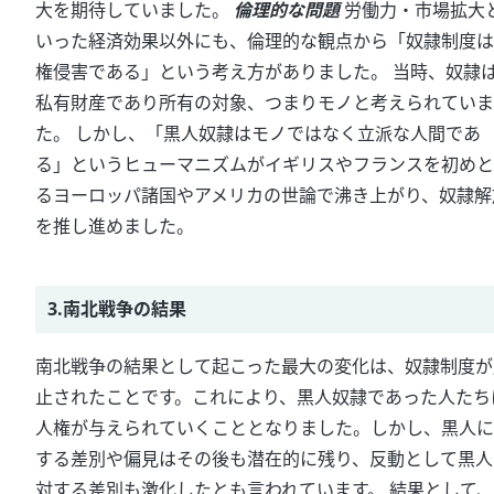
大を期待していました。
倫理的な問題
労働力・市場拡大
いった経済効果以外にも、倫理的な観点から「奴隷制度は
権侵害である」という考え方がありました。 当時、奴隷
私有財産であり所有の対象、つまりモノと考えられていま
た。 しかし、「黒人奴隷はモノではなく立派な人間であ
る」というヒューマニズムがイギリスやフランスを初めと
るヨーロッパ諸国やアメリカの世論で沸き上がり、奴隷解
を推し進めました。
3.南北戦争の結果
南北戦争の結果として起こった最大の変化は、奴隷制度が
止されたことです。これにより、黒人奴隷であった人たち
人権が与えられていくこととなりました。しかし、黒人に
する差別や偏見はその後も潜在的に残り、反動として黒人
対する差別も激化したとも言われています。 結果として、