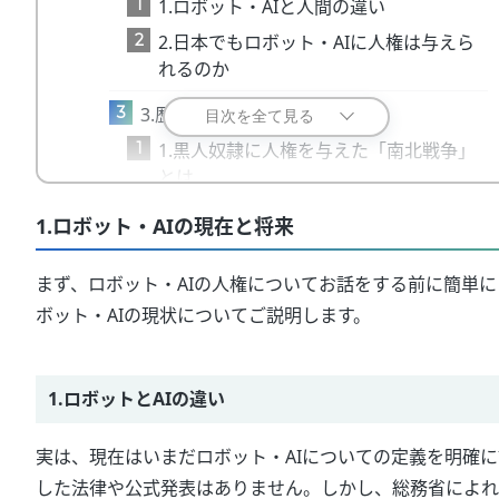
1
1.ロボット・AIと人間の違い
2
2.日本でもロボット・AIに人権は与えら
れるのか
3
3.歴史的な人権運動
目次を全て見る
1
1.黒人奴隷に人権を与えた「南北戦争」
とは
2
2.南北戦争の原因
1.ロボット・AIの現在と将来
3
3.南北戦争の結果
まず、ロボット・AIの人権についてお話をする前に簡単に
4
4.もし、ロボット・AIに人権が認められた
ボット・AIの現状についてご説明します。
ら
5
5.まとめ
1.ロボットとAIの違い
実は、現在はいまだロボット・AIについての定義を明確に
した法律や公式発表はありません。しかし、総務省によれ