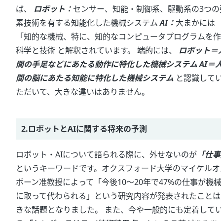
ば、
ロボット：
センサー、知能・制御系、駆動系の3つの
素技術を有する知能化した機械システム
AI：
大まかには
「知的な機械、特に、知的なコンピュータプログラムを作
科学と技術 と解釈されています。 端的には、
ロボット＝
間の手足などにあたる動作に特化した機械システム
AI＝
間の脳にあたる知能に特化した機械システム
と認識して
ただいて、大きな違いはありません。
2.ロボットとAIに関する将来の予測
ロボット・AIについて語られる際に、外せないのが
「仕事
というキーワードです。オクスフォード大学のマイケルオ
ボーン准教授によって「今後10～20年で47%の仕事が機
に取って代わられる」という研究内容が発表されたことは
きな話題となりました。 また、今や一般的にも定着して