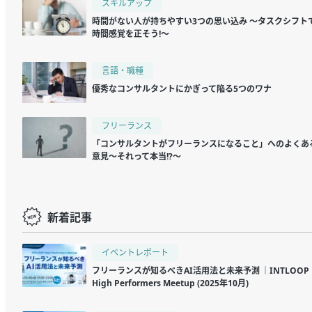
スキルアップ
時間がない人が持ちやすい3つの思い込み ～タスクシフト
時間感覚を正そう!～
言語・職種
優秀なコンサルタントにかぎって陥る5つのワナ
フリーランス
「コンサルタントがフリーランスになること」へのよくあ
意見～それって本当!?～
新着記事
イベントレポート
フリーランスが知るべきAI活用法と未来予測 ｜INTLOOP
High Performers Meetup (2025年10月)