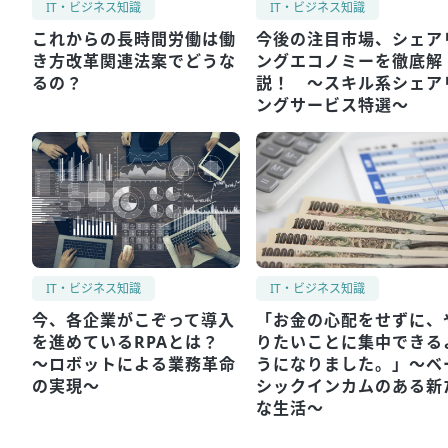
IT・ビジネス知識
IT・ビジネス知識
これからの長時間労働は働
今後の注目市場、シェア
き方改革関連法案でどうな
ングエコノミーを徹底解
るの？
説！ ～スキル系シェア
ングサービス特選～
IT・ビジネス知識
IT・ビジネス知識
今、各企業がこぞって導入
「お金の心配をせずに、
を進めているRPAとは？
りたいことに集中できる
～ロボットによる業務革命
うになりました。」～ベ
の実現～
シックインカムのある新
な生活～