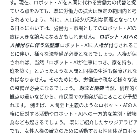
す。現在、ロボット・AIを人間に代わる労働力の代替と捉
ている点をみても、既に労働力の拡大は想定の範囲内と考
られるでしょう。 特に、人口減少が深刻な問題となって
る日本においては、労働力・市場としてのロボット・AIの
放は大きな論点になるかもしれません。
ロボット・AIへ
人権付与に伴う法整備
ロボット・AIに人権が付与される
とに伴い、様々な法整備が必要となるでしょう。人権が保
されれば、当然「ロボット・AIが仕事につき、家を持ち、
庭を築く」といったような人間と同様の生活も保障されな
ればなりません。そのためにも、労働法や税など様々な法
の整備が必要になるでしょう。
対立と衝突
当然、倫理的
観点の違いなどから、市民間での衝突が起こることが予想
れます。 例えば、人間至上主義のようなロボット・AIの
権に反対する活動やロボット・AIへの一方的な差別・破壊
為なども起きるでしょう。 既にご紹介したサウジアラビ
でも、女性人権の確立のために活動する女性団体がロボッ