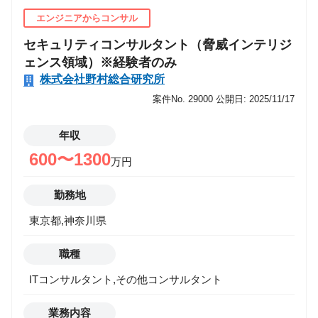
現するためのサイバーセキュリティ対策の高度化計画
エンジニアからコンサル
の策定支援 ・AI等の新技術活用時におけるリスク調
セキュリティコンサルタント（脅威インテリジ
査等のアドバイザリ支援 ■プロジェクト事例 重要イン
ェンス領域）※経験者のみ
フラ企業・グローバル製造業・運輸業・流通業等幅広
株式会社野村総合研究所
く ・サイバーセキュリティに関する中期計画の策定
案件No. 29000
公開日: 2025/11/17
および実行支援 ・セキュリティアドバイザリ支援
・サイバー演習の企画立案・実行支援 ・サイバー
年収
インシデント発生時の対応・復旧支援の助言等 ・
CIS Controls、NIST CyberSecurity Framework、NIST
600〜1300
万円
SP800-171、防衛産業サイバーセキュリティ新基準な
どを利用したセキュリティ対策状況の可視化・準拠支
勤務地
援 【携わるビジネス・サービス・テーマ】 ※ご参
東京都,神奈川県
考：セキュリティコンサルティングサービス
https://www.nri-secure.co.jp/service/consulting ※本職
職種
種は、NRIグループの一員であるNRIセキュアテクノ
ロジーズに出向していただく形になりますが、野村総
ITコンサルタント,その他コンサルタント
合研究所と同じ待遇となります。
業務内容