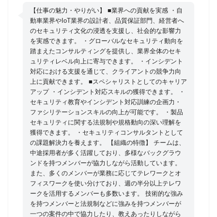
は、モビリティ業界におけるセキュリティの重要性が
【仕事の魅力・やりがい】 ■業界への貢献を実感 ・自
高まる中、 日本の自動車業界をリードし、世界に通用
動車業界やIoT業界の設計者、品質保証部門、経営者へ
のセキュリティ文化の浸透を支援し、社会的な影響力
する自動車セキュリティ企業を目指して2018年に設立
を実感できます。 ・グローバルなセキュリティ動向を
された、成長中の企業です。 モビリティ業界では、セ
踏まえたコンサルティングを提供し、業界全体のセキ
キュリティ脅威の増加と法規制（UN-R155、CRA、
ュリティレベル向上に寄与できます。 ・インシデント
PSTI など）への対応から製品セキュリティインシデ
対応における支援を通じて、クライアントの競争力向
ント対応チーム（PSIRT）の構築・運用が不可欠とな
上に貢献できます。 ■スペシャリストとしてのキャリア
アップ ・インシデント対応スキルの獲得できます。 ・
っています。 本ポジションでは、モビリティ領域向け
セキュリティ教育やインシデント対応訓練の企画力・
のPSIRT（Product Security Incident Response Team）
ファシリテーションスキルの向上が可能です。 ・製品
構築・インシデント対応訓練を支援するチームに配属
セキュリティに関する法規制や規格動向の深い理解を
予定です。 私たちのチームでは、次のミッションを掲
獲得できます。 ・セキュリティコンサルタントとして
げ、モビリティの安全と業界の発展を支えることを目
の課題解決力を養えます。 【組織の特徴】 チームは、
中途採用者が多く活躍しており、多様なバックグラウ
指して活動しています。 ・組織へのセキュリティ文化
ンドを持つメンバーが協力しながら活動しています。
の定着：PSIRT教育、インシデント対応訓練によりク
また、多くのメンバーが業務に応じてテレワークとオ
ライアントの組織全体にセキュリティ意識を根付かせ
フィスワークを使い分けており、週の半分以上テレワ
る。 ・実践的なセキュリティ対応力の強化：法規制動
ークを活用するメンバーも多数います。 技術的な強み
向の取込みや実践的な訓練によりクライアントのイン
を持つメンバーと法規制などに強みを持つメンバーが
一つの案件の中で協力したり、教えあったりしながら
シデント対応力を強化する。 ・業界全体のセキュリテ