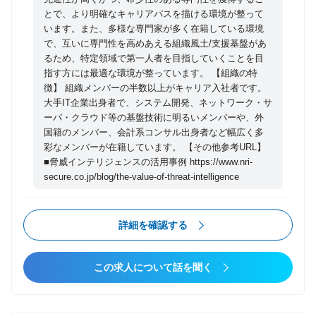
ンス領域におけるセキュリティコンサルタントとし
とで、より明確なキャリアパスを描ける環境が整って
て、各種インテリジェンス情報を活用しつつ、お客様
います。また、多様な専門家が多く在籍している環境
を取り巻く外部脅威の可視化・分析、経営層向けレポ
で、互いに専門性を高めあえる組織風土/支援基盤があ
ーティング、推奨対策の立案等の活動を実施し、リス
るため、特定領域で第一人者を目指していくことを目
指す方には最適な環境が整っています。 【組織の特
クベースアプローチでのセキュリティ対策高度化を支
徴】 組織メンバーの半数以上がキャリア入社者です。
援します。プロアクティブなリスク対処に貢献すると
大手IT企業出身者で、システム開発、ネットワーク・サ
ともに、お客様のビジネス安定化にも寄与していただ
ーバ・クラウド等の基盤技術に明るいメンバーや、外
きます。 【具体的な職務内容】 本ポジションでは、
国籍のメンバー、会計系コンサル出身者など幅広く多
脅威インテリジェンス領域のセキュリティコンサルタ
彩なメンバーが在籍しています。 【その他参考URL】
ントとして、お客様を取り巻く脅威情報の収集・分
■脅威インテリジェンスの活用事例 https://www.nri-
secure.co.jp/blog/the-value-of-threat-intelligence
析、被害事例、各種規制・ガイドライン、新技術など
を踏まえながら、各業界のリーダー企業を中心に、脅
威インテリジェンスを活用したセキュリティ高度化の
詳細を確認する
支援を実施します。 具体的には以下のような領域での
活動を実施します。 ◆脅威インテリジェンスに関する
この求人について話を聞く
セキュリティコンサルタント ・脅威インテリジェンス
導入に係る要件定義・企画・提案 ・お客様を取り巻く
外部脅威情報の収集および可視化・分析 ・経営層に向