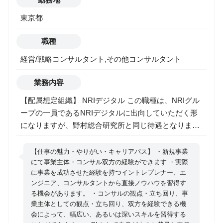
ラインの融合）環境での顧客体験向上 PoCから脱却
東京都
し、実ビジネスで成果を出すDX支援 ・データ分析・
広告運用 顧客データや行動データの取得・統合・解
職種
析による効果測定と改善提案 各種SaaS／
PaaS（Shopify, KARTE, HubSpot, New Relic,
経営/戦略コンサルタント,その他コンサルタント
trocco?）連携によるトータルソリューションの提供
・D2C・EC事業支援 D2C（消費者直接取引）ビジ
業務内容
ネスの設計・構築・KPI／KGI管理・分析 ECプラッ
【配属想定組織】 NRIデジタル この職種は、NRIグル
トフォーム（Shopifyなど）の導入から運用まで支援
ープの一員であるNRIデジタルに出向していただく形
・ツール・プラットフォーム構築 マーケティングオ
になりますが、野村総合研究所と同じ待遇となりま
ートメーションやCRM（HubSpot等）の設計・運用サ
す。 NRIデジタルは、2016年8月に設立された、NRIグ
ポート CX（顧客体験）プラットフォーム
ループのデジタルビジネス専門会社です。 デジタル分
【仕事の魅力・やりがい・キャリアパス】 ・新規事業
「KARTE」連携によるパーソナライズ施策 具体的に
野におけるコンサルティングとソリューションそれぞ
にて事業主体・コンサル双方の経験ができます ・実際
は以下のような業務を想定しています。 ●顧客内外の
に事業を成功させた経験を持つイントレプレナー、エ
れの専門家が顧客企業と併走し、デジタル化戦略の構
深い理解に基づく課題設定 積極的な調査・関係者ヒア
ンジニア、コンサルタントから直接ノウハウを習得す
想立案から、 先端ITソリューションの選定・構築、事
リング、IT・データの裏取り ●課題を解く具体的な事
る機会があります。 ・コンサルの観点・立ち回り、事
業の実行支援、プロジェクト全体の検証・改善に至る
業主体としての観点・立ち回り、双方を経験できる機
業/サービスの発想・企画 発想のヒントになりうる情
まで支援しています。 【組織の概要】 ・競争軸を変
会によって、幅広い、あるいは深いスキルを習得する
報の継続的収集・整理・議論 ●事業/サービスを具現化