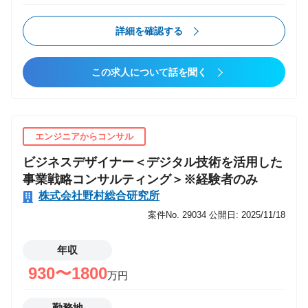
サービスの企画・推進、運営を支援する。 顧客データ
を起点に、マーケティングを高度化させる取り組みの
詳細を確認する
企画・導入・活用推進をリード ・クライアントのビジ
ネス課題を解決する、顧客データ活用 ・マーケティン
この求人について話を聞く
グテクノロジーの探索と導入 【募集職種の期待役割】
お客さまが業界/社会の課題を解決する新しい価値サー
ビスを創り、事業として持続的にスケールさせること
を目指します。 自分が未経験の分野であっても、自ら
エンジニアからコンサル
の努力や他者からの学びを通して必要な知識を獲得
ビジネスデザイナー＜デジタル技術を活用した
し、目的達成に向けてチームと協力しながらプロジェ
事業戦略コンサルティング＞※経験者のみ
クトを進めていくチャレンジスピリットが求められま
す。 またマネタイズへのこだわりも重要となります。
株式会社野村総合研究所
研究開発やPoC、プレスリリースだけでなく、事業と
案件No. 29034
公開日: 2025/11/18
して持続可能な成果（単年黒字、累積黒字の達成な
ど）が出るまで粘り強く活動することも必要となりま
年収
す。 【具体的な職務内容】 ・マーケティング戦略・
930〜1800
万円
DX支援 経営戦略や事業戦略を土台にしたデジタル
マーケティング施策立案 OMO（オンラインとオフ
勤務地