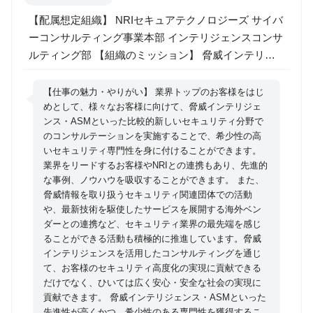
【配属想定組織】 NRIセキュアテクノロジーズ サイバ
ーコンサルティング事業本部 インテリジェンスコンサ
ルティング部 【組織のミッション】 脅威インテリジ
ェンスグループは、各種脅威インテリジェンスを活用
したリスクベースアプローチでのセキュリティ対策の
【仕事の魅力・やりがい】 業界トップのお客様をはじ
支援をすることで、お客様のセキュリティ高度化に寄
めとして、様々なお客様に向けて、脅威インテリジェ
ンス・ASMといった比較的新しいセキュリティ分野で
与します。併せてASMサービスも提供することによ
のコンサルテーションを実施することで、希少性の高
り、ASMと脅威インテリジェンスをかけあわせた高度
いセキュリティ専門性を身に付けることができます。
な付加価値サービスを提供しています。大手金融機関
業界をリードするお客様やNRIとの連携もあり、先進的
を含む多数のお客様に対するサービス提供実績があ
な事例、ノウハウを吸収することができます。 また、
り、自社を取り巻く脅威への対策に加え、経営層の
脅威情報を取り扱うセキュリティ関連団体での活動
や、最新技術を駆使したサービスを展開する海外ベン
方々へのレポーティングなどでもご活用いただいてい
ダーとの連携など、セキュリティ業界の最先端を感じ
ます。 組織文化としては、社内ベンチャー第一号であ
ることができる活動も積極的に推進しています。脅威
るNRIセキュアのチャレンジを重んじる文化の中、新
インテリジェンスを活用したコンサルティングを通じ
技術・新ツールを駆使しながらサイバー空間を取り巻
て、お客様のセキュリティ高度化の実現に貢献できる
く脅威の動向を収集・分析しサービス提供を推進して
だけでなく、ひいては広く安心・安全な社会の実現に
貢献できます。 脅威インテリジェンス・ASMといった
います。 【募集職種の期待役割】 脅威インテリジェ
先進性が高くかつ、希少性のある専門性を獲得するこ