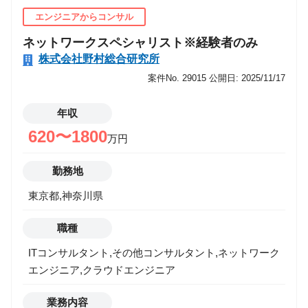
けた脅威インテリジェンスを踏まえたレポーティング
エンジニアからコンサル
・脅威インテリジェンスサービス導入に向けた各種ご
支援・POC対応 ◆ASMに関するセキュリティコンサ
ネットワークスペシャリスト※経験者のみ
ルタント ・ASM活用に係る要件定義・企画・提案 ・
株式会社野村総合研究所
ASMサービスの導入支援・POC対応 ・ASM・脅威イ
案件No. 29015
公開日: 2025/11/17
ンテリジェンスを掛け合わせたサービス提供 ・世の中
の動向や顧客ニーズを踏まえたサービス改善活動 ■プ
年収
ロジェクト事例 ・自社・子会社・グループ会社を含め
620〜1800
万円
た外部脅威情報の収集・分析・可視化支援 ・年間を通
じたマネージド型での脅威インテリジェンス、ASMサ
勤務地
ービスの提供 ・攻撃者目線でのアタックサーフェース
（IT資産/脆弱性)の可視化支援 ・導入済み脅威インテ
東京都,神奈川県
リジェンス/ASMツールの活用支援 ・脅威インテリジ
職種
ェンス導入・活用計画の策定支援 ・サイバー空間にお
ける自社関連漏洩情報の探索支援 【携わるビジネス・
ITコンサルタント,その他コンサルタント,ネットワーク
サービス・テーマ】 ・マネージド脅威情報分析サービ
エンジニア,クラウドエンジニア
ス（イメージ動画もあります） https://www.nri-
secure.co.jp/service/consulting/threat_intelligence ・マ
業務内容