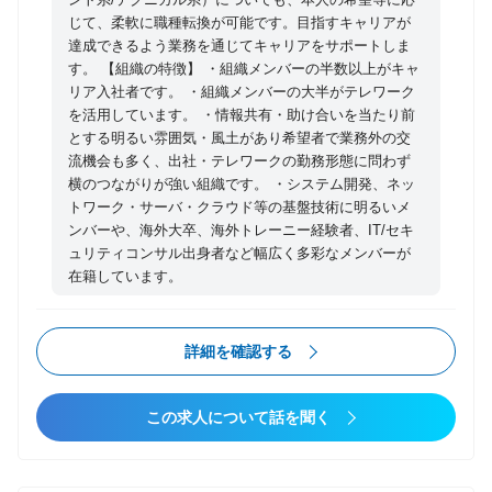
全・安心の実現をリードしていただきます。 【具体的
じて、柔軟に職種転換が可能です。目指すキャリアが
な職務内容】 本ポジションでは、広く産業セクターの
達成できるよう業務を通じてキャリアをサポートしま
す。 【組織の特徴】 ・組織メンバーの半数以上がキャ
顧客業種に応じたセキュリティコンサルタントとし
リア入社者です。 ・組織メンバーの大半がテレワーク
て、国内外の動向、規格、新技術などを踏まえなが
を活用しています。 ・情報共有・助け合いを当たり前
ら、業界リーダー企業を中心に、お客様のセキュリテ
とする明るい雰囲気・風土があり希望者で業務外の交
ィに係る課題の解決を支援します。また、官公庁向け
流機会も多く、出社・テレワークの勤務形態に問わず
のご支援や業界団体での委員会・情報発信等にも積極
横のつながりが強い組織です。 ・システム開発、ネッ
的に参画し、付加価値の高い活動を推進していきま
トワーク・サーバ・クラウド等の基盤技術に明るいメ
ンバーや、海外大卒、海外トレーニー経験者、IT/セキ
す。 具体的には以下のような領域でのコンサルティン
ュリティコンサル出身者など幅広く多彩なメンバーが
グを実施します。 ◆セキュリティに関するコンサルテ
在籍しています。
ィング ・セキュリティロードマップ（中長期計画）
の策定・推進支援 ・グループ会社を含むセキュリテ
ィ対策状況の可視化支援 ・グループグローバル全体
詳細を確認する
のガバナンスの高度化および推進支援 ・業界別ガイ
ドライン・基準等への評価・準拠支援 ・サプライチ
この求人について話を聞く
ェーンマネジメントに関する高度化支援 ・セキュリ
ティ管理態勢（xSIRT）構築・運用改善支援 ・サイ
バー演習の企画・高度化支援等 ・ゼロトラストを実