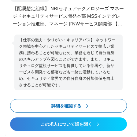
ネージドASMサービス https://www.nri-
【配属想定組織】 NRIセキュアテクノロジーズ マネー
secure.co.jp/service/consulting/asm
ジドセキュリティサービス開発本部 MSSインテグレ
ーション推進部、マネージドNWサービス開発部 【組
織の概要】 ＜MSSインテグレーション推進部＞ マネ
ージドセキュリティサービスにおける、ネットワーク
【仕事の魅力・やりがい・キャリアパス】 ネットワー
およびセキュリティ領域を中心とした新規顧客・既顧
ク領域を中心としたセキュリティサービスで幅広い業
務に携わることが可能なため、業務を通じて自分自身
客に対する新規案件の提案活動およびプロジェクト対
のスキルアップを図ることができます。また、セキュ
応によるMSS事業拡大へ寄与する役割を担っていま
リティログ監視サービスを提供している部署や、新サ
す。 新規顧客の開拓や新規・既顧客に対するコンサル
ービスを開発する部署なども一緒に活動しているた
ティング、提案活動からインテグレーションまで上流
め、セキュリティ業界での自分自身の付加価値を向上
工程から一気通貫で対応します。また、顧客への相対
させることが可能です。
はもちろんのこと、社内関係者（当社およびNRIグル
ープ全体）やメーカ/ベンダを巻き込みながら事業を推
詳細を確認する
進します。 ＜マネージドNWサービス開発部＞ マネー
ジドセキュリティサービスにおけるネットワークサー
ビスの企画・開発・運営の役割を担い、ネットワーク
この求人について話を聞く
の専門性と最先端の技術・ソリューションを駆使して