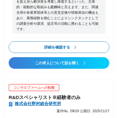
を捉え自ら解決策を考案し推進するといった、主体
面で課題設定・解決を支援する 【携わるビジネス・サ
テム管理規程の策定・更新と定着化 ・当局やお客様・
的・能動的な取組みも醍醐味と言えます。また、関連
ービス・テーマ】 ○NRIデジタルのホームページも併
事業部門からのお問い合わせ対応 ・サービスの保証報
当局や各業界団体等との意見交換や情報発信の機会も
せてご覧ください。 http://www.nri-digital.jp/ ※この
あり、業務経験を積むことによりシンクタンクとして
告書発行および内部監査
職種は、NRIグループの一員であるNRIデジタルに出
の調査分析や講演、提言等の活動に携わることも可能
向していただく形になりますが、野村総合研究所と同
です。
じ待遇となります。
詳細を確認する
この求人について話を聞く
コンサルファームへの転職
R&Dスペシャリスト※経験者のみ
株式会社野村総合研究所
案件No. 29019
公開日: 2025/11/17