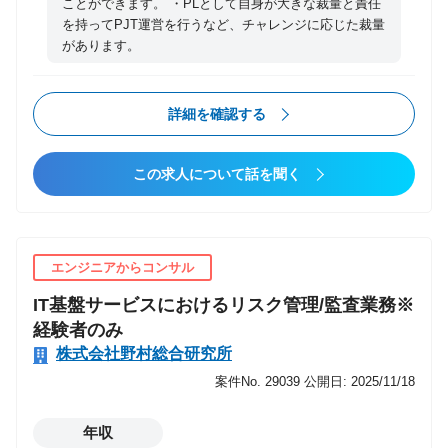
えることによって、顧客の利益を最大化するビジネス
ことができます。 ・PLとして自身が大きな裁量と責任
する推進力・関係者巻込み コンセプト・期待成果を関
を持ってPJT運営を行うなど、チャレンジに応じた裁量
モデルを作り上げる。 ・主として事業会社に向けて、
係者の共感醸成まで磨く ●UX・業務およびIT要件へ落
があります。
デジタル技術を活用した既存事業の変革、新規事業・
とし込む 事業・サービスの仕組みの全体像を描き、
サービスの企画・推進、運営を支援する。 【募集職種
それを多面的に実現要素に分解し、整合をとって具体
の期待役割】 お客さまが業界/社会の課題を解決する
化 ●プロジェクトローンチ後のマーケティング支援活
詳細を確認する
新しい価値サービスを創り、事業として持続的にスケ
動 ローンチ後の事業・サービスの状況を把握し、そ
ールさせることを目指します。 自分が未経験の分野で
の成長・運営効率化の両面で課題設定・解決を支援す
この求人について話を聞く
あっても、自らの努力や他者からの学びを通して必要
る 【携わるビジネス・サービス・テーマ】 ○NRIデジ
な知識を獲得し、目的達成に向けてチームと協力しな
タルのホームページも併せてご覧ください。
がらプロジェクトを進めていくチャレンジスピリット
http://www.nri-digital.jp/ ※この職種は、NRIグループの
が求められます。 またマネタイズへのこだわりも重要
一員であるNRIデジタルに出向していただく形になり
エンジニアからコンサル
となります。研究開発やPoC、プレスリリースだけで
ますが、野村総合研究所と同じ待遇となります。
IT基盤サービスにおけるリスク管理/監査業務※
なく、事業として持続可能な成果（単年黒字、累積黒
経験者のみ
字の達成など）が出るまで粘り強く活動することも必
要となります。 【具体的な職務内容】 新規事業・サ
株式会社野村総合研究所
ービスの、企画開発、アプリ設計開発、基盤設計開
案件No. 29039
公開日: 2025/11/18
発、グロースに向けた事業運営、それぞれに重心を持
った多様な専門家がNRIデジタルには存在しており、
年収