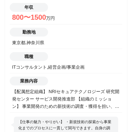
年収
800〜1500
万円
勤務地
東京都,神奈川県
職種
ITコンサルタント,経営企画/事業企画
業務内容
【配属想定組織】 NRIセキュアテクノロジーズ 研究開
発センター サービス開発推進部 【組織のミッショ
ン】 事業開発のための新技術の調査・獲得を担い、将
来の事業化を見据えた研究開発活動を行います。 新興
技術の可能性を探り、事業部と連携しながら、持続的
【仕事の魅力・やりがい】 ・新規技術の探索から事業
な成長事業の創出を目指します。 技術調査にとどまら
化までのプロセスに一貫して関与できます。自身の調