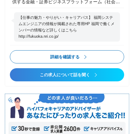
供する金融・証券ビジネスプラットフォーム（社会イ
詳細条件
ンフラ）を支える組織です。 特に、お客様がデザイ
ン・機能にこだわるフロント領域においては、数多く
【仕事の魅力・やりがい・キャリアパス】 福岡システ
転職タイプ
の導入実績があります。 我々の組織はメンバーの自己
ムエンジニアの情報が掲載された専用HP 福岡で働くメ
コンサルファームへの転職
ンバーの情報など詳しくはこちら
成長と共に、周囲からの支援が協力的な職場環境をつ
第二新卒可
http://fukuoka.nri.co.jp/
くっています。その環境の中、我々は顧客の期待に応
エンジニアからコンサル
えるべくチャレンジし、信頼を得る組織を目指してい
ポストコンサル
ます。 【募集職種の期待役割】 お客さまや各プロジ
詳細を確認する
未経験からコンサル
ェクトチームの調整を行いながら、プロジェクトを成
功に導く役割を担当いただきます。 【具体的な職務内
業種
この求人について話を聞く
容】 ・プロジェクトマネージャ、もしくは準ずるリー
コンサルティング
ダーとして開発プロジェクトの牽引 ・プロジェクトの
その他
マネジメントを通じてステークホルダとの交渉 ・本番
システムの維持、改善、信頼性向上活動
検索条件をクリア