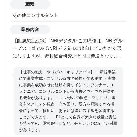
職種
その他コンサルタント
業務内容
【配属想定組織】 NRIデジタル この職種は、NRIグル
ープの一員であるNRIデジタルに出向していただく形
になりますが、野村総合研究所と同じ待遇となりま
す。 NRIデジタルは、2016年8月に設立された、NRIグ
ループのデジタルビジネス専門会社です。 デジタル分
【仕事の魅力・やりがい・キャリアパス】 ・新規事業
野におけるコンサルティングとソリューションそれぞ
にて事業主体・コンサル双方の経験ができます ・実際
に事業を成功させた経験を持つイントレプレナー、エ
れの専門家が顧客企業と併走し、デジタル化戦略の構
ンジニア、コンサルタントから直接ノウハウを習得す
想立案から、 先端ITソリューションの選定・構築、事
る機会があります。 ・コンサルの観点・立ち回り、事
業の実行支援、プロジェクト全体の検証・改善に至る
業主体としての観点・立ち回り、双方を経験できる機
まで支援しています。 【組織の概要】 ・競争軸を変
会によって、幅広い、あるいは深いスキルを習得する
えることによって、顧客の利益を最大化するビジネス
ことができます。 ・PLとして自身が大きな裁量と責任
を持ってPJT運営を行うなど、チャレンジに応じた裁量
モデルを作り上げる。 ・主として事業会社に向けて、
があります。
デジタル技術を活用した既存事業の変革、新規事業・