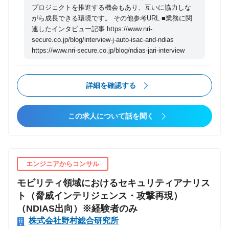
プロジェクトを推進する機会もあり、互いに協力しな
ィ向上：蓄積した知見を基に、業界全体にインシデン
がら成長できる環境です。 その他参考URL ■業務に関
ト対応のアドバイザリーを提供する。 チームは、中途
連したインタビュー記事 https://www.nri-
採用者が多く活躍しており、無線通信、自動車開発、
secure.co.jp/blog/interview-j-auto-isac-and-ndias
セキュリティ法規制の知見など多様なバックグラウン
https://www.nri-secure.co.jp/blog/ndias-jari-interview
ドを持つメンバーが協力しながら活動しています。
【募集職種の期待役割】 本ポジションでは、自動車業
詳細を確認する
界・IoT業界のクライアントに向けたPSIRTプロセスの
構築・評価のプロジェクト推進を主導いただくことを
期待しています。また、PSIRT向けの教育とインシデ
この求人について話を聞く
ント対応訓練の企画と推進についても主導いただくこ
とを期待しています。 具体的には、顧客のインシデン
ト対応における課題のヒアリング、提案活動、プロセ
スのコンサルティング、教育や訓練の実施、顧客への
エンジニアからコンサル
報告に至るまで、幅広い裁量を持ち、自らの判断でプ
モビリティ領域におけるセキュリティアナリス
ロジェクトをリードしていただきます。 【具体的な職
ト（脅威インテリジェンス・攻撃再現）
務内容】 ■インシデント対応訓練 ・クライアントの
（NDIAS出向）※経験者のみ
PSIRTにおける課題や要望をヒアリングし、最適なセ
株式会社野村総合研究所
キュリティ教育およびインシデント対応訓練を企画 ・