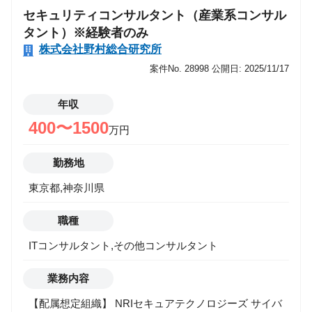
リジェンスサービスのプロジェクト推進において提案
セキュリティコンサルタント（産業系コンサル
から顧客報告まで幅広い範囲で参画いただきます。 ・
タント）※経験者のみ
日次での脅威・脆弱性情報の調査分析（深掘り調査・
株式会社野村総合研究所
PoC作成・攻撃シナリオ再現） ・セキュリティカンフ
案件No. 28998
公開日: 2025/11/17
ァレンス、ニュース記事、技術ブログの技術的な詳細
分析 ・業界や顧客が活用できる形に情報を加工し、提
年収
言・レポート作成 ・顧客や業界向けの勉強会やワーク
400〜1500
ショップの開催 ・蓄積した知見（脆弱性、業界動向）
万円
を参考にした顧客からの課題ヒアリングとソリューシ
ョン提案 【携わるビジネス・サービス・テーマ】
勤務地
■PSIRT業務支援 https://ndias.jp/service/psirt.html ※本
東京都,神奈川県
職種は、NRIグループの一員であるNRIセキュアテク
ノロジーズ経由でNDIASに出向していただく形になり
職種
ますが、野村総合研究所と同じ待遇となります。
ITコンサルタント,その他コンサルタント
業務内容
【配属想定組織】 NRIセキュアテクノロジーズ サイバ