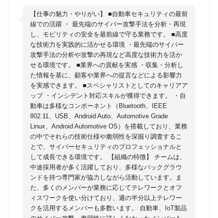
えてモビリティ領域へ急速に拡大しています。NDIAS
は、モビリティ業界におけるセキュリティの重要性が
【仕事の魅力・やりがい】 ■自動車セキュリティの最前
高まる中、 日本の自動車業界をリードし、世界に通用
線での活躍 ・ 最先端のサイバー攻撃手法を分析・再現
し、モビリティの安全を最前線で守る業務です。 ■高度
する自動車セキュリティ企業を目指して2018年に設立
な技術力を実践的に活かせる環境 ・最先端のサイバー
された、成長中の企業です。 モビリティ業界では、セ
攻撃手法の分析や攻撃の再現など高度な技術力を活か
キュリティ脅威の増加と法規制（UN-R155、CRA、
せる環境です。 ■業界への貢献を実感 ・収集・分析し
PSTI など）への対応から製品セキュリティインシデ
た情報を基に、顧客や業界への提言などによる影響力
ント対応チーム（PSIRT）の構築・運用が不可欠とな
を実感できます。 ■スペシャリストとしてのキャリアア
ップ ・インシデント対応スキルが獲得できます。 ・自
っています。 本ポジションでは、自動車業界向けの脅
動車は多様なコンポーネント（Bluetooth、IEEE
威インテリジェンスやPSIRT（Product Security
802.11、USB、Android Auto、Automotive Grade
Incident Response Team）向けのサービスを提供する
Linux、Android Automotive OS）を搭載しており、業務
チームに配属予定です。 私たちのチームでは、次のミ
の中でそれらの技術仕様や脆弱性を深掘り調査するこ
ッションを掲げ、モビリティの安全と業界の発展を支
とで、サイバーセキュリティのプロフェッショナルと
して成長できる環境です。 【組織の特徴】 チームは、
えることを目指して活動しています。 ・未知の脅威に
中途採用者が多く活躍しており、多様なバックグラウ
立ち向かう：進化する攻撃手法に対抗し、クルマの安
ンドを持つ専門家が協力しながら活動しています。ま
全を守る。 ・攻撃の本質を見抜く：最先端の攻撃技術
た、多くのメンバーが業務に応じてテレワークとオフ
を分析・再現し、脅威インテリジェンスを深化させ
ィスワークを使い分けており、週の半分以上テレワー
る。 ・業界を牽引する：蓄積した知見を基に、業界全
クを活用するメンバーも多数います。 自動車、IoT製品