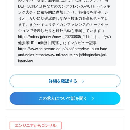
のサイバー攻撃、脆弱性に詳しくなかったメンバーも
体へ提言を行う。 チームは、中途採用者が多く活躍し
DEF CON／CHVなどのカンファレンスやCTF（ハッキ
ており、無線通信、自動車開発、セキュリティ法規制
ング大会）に積極的に参加したり、勉強会を開催した
の知見など多様なバックグラウンドを持つ専門家が協
りと、互いに切磋琢磨しながら技術力を高め合ってい
力しながら活動しています。 【募集職種の期待役割】
ます。またセキュリティカンファレンスのトークセッ
本ポジションでは、 自動車業界・IoT業界のクライア
ションで発表したりと対外活動も推奨しています（
ントに向けた脅威インテリジェンスサービスのプロジ
https://ndias.jp/news/news_20200805_1.html ）。 その
他参考URL ■業務に関連したインタビュー記事
ェクト推進を主導いただくことに期待しています。具
https://www.nri-secure.co.jp/blog/interview-j-auto-isac-
体的には、顧客の課題のヒアリングや提案活動、最新
and-ndias https://www.nri-secure.co.jp/blog/ndias-jari-
のサイバー脅威・脆弱性に関する技術的な調査や分
interview
析、クライアントに対する提言や報告に至るまで、幅
広い裁量を持ち、自らの判断でプロジェクトをリード
し、業界の最前線で活躍いただきます。 特に、日々収
詳細を確認する
集する脅威、脆弱性情報や業界動向を基にした顧客へ
の提案や対話、脆弱性情報についての技術的な深掘り
この求人について話を聞く
調査・レポーティング・攻撃再現など、得意とする領
域や意向を相談させていただきながら業務推進とキャ
ッチアップを並行していただくことを期待します。
【具体的な職務内容】 自動車、IoT業界の脅威インテ
エンジニアからコンサル