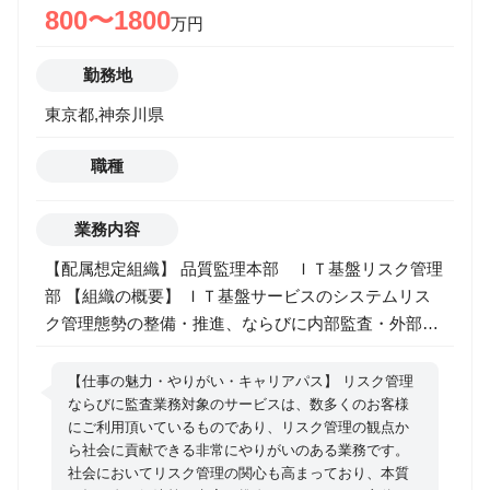
密に連携して動ける体制・仕組みが既に運用されてい
800〜1800
万円
ます。それらを活用してお客さまである事業会社とと
もに新規事業・サービスの企画・推進・運営を支援し
勤務地
ます。 またコンサルとしての支援に留まらず、場合に
東京都,神奈川県
よってはお客さまとJVを立ち上げ、JVに出向して自ら
事業主体として事業成長をリードする役割を担うこと
職種
もあります。 具体的には以下のような業務を想定して
います。 ●顧客内外の深い理解に基づく課題設定 積極
的な調査・関係者ヒアリング、IT・データの裏取り ●
業務内容
課題を解く具体的な事業/サービスの発想・企画 発想
【配属想定組織】 品質監理本部 ＩＴ基盤リスク管理
のヒントになりうる情報の継続的収集・整理・議論 ●
部 【組織の概要】 ＩＴ基盤サービスのシステムリス
事業/サービスを具現化する推進力・関係者巻込み コ
ク管理態勢の整備・推進、ならびに内部監査・外部監
ンセプト・期待成果を関係者の共感醸成まで磨く
査の推進を担う。 【募集職種の期待役割】 品質管理
●UX・業務およびIT要件へ落とし込む 事業・サービ
のスペシャリストとして、ＩＴ基盤サービス関連部署
【仕事の魅力・やりがい・キャリアパス】 リスク管理
スの仕組みの全体像を描き、それを多面的に実現要素
と協力しながら、システムリスク管理態勢を整備・推
ならびに監査業務対象のサービスは、数多くのお客様
に分解し、整合をとって具体化 ●プロジェクトローン
にご利用頂いているものであり、リスク管理の観点か
進、ならびに内部監査・外部監査の推進する業務全般
チ後のマーケティング支援活動 ローンチ後の事業・
ら社会に貢献できる非常にやりがいのある業務です。
のリーダ役を期待する。 【具体的な職務内容】 ・外
サービスの状況を把握し、その成長・運営効率化の両
社会においてリスク管理の関心も高まっており、本質
的環境変化を踏まえた新たなリスクの調査分析 ・シス