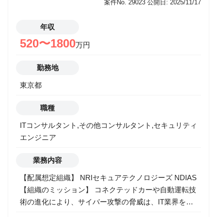
案件No. 29023
公開日: 2025/11/17
集・整理して事業企画を作成し、担当事業部との合意
形成を行う。事業企画を基に担当事業部と連携しつ
年収
つ、事業化活動を進める。 ・四半期ごとのR&Dテーマ
520〜1800
評価: 進捗を分析し、テーマの継続・中断・方針転換
万円
を判断する。 ・情報発信: 活動を進めるための調査過
程で得た知識・ノウハウを基にした講演、執筆等の情
勤務地
報発信活動を実施する。 【携わるビジネス・サービ
東京都
ス・テーマ】 ・AIセキュリティ、データセキュリティ
をはじめとする、サイバーセキュリティ領域全般 ・既
職種
存事業と直接競合しない、新規技術の探索と事業化に
ITコンサルタント,その他コンサルタント,セキュリティ
向けた研究開発 ・サイバーセキュリティ上の脅威対
エンジニア
策、法規制対応における技術獲得活動 ・市場動向や顧
客ニーズを踏まえた、新たなセキュリティサービスの
業務内容
企画・開発 ※本職種は、NRIグループの一員である
NRIセキュアテクノロジーズに出向していただく形に
【配属想定組織】 NRIセキュアテクノロジーズ NDIAS
なりますが、野村総合研究所と同じ待遇となります。
【組織のミッション】 コネクテッドカーや自動運転技
術の進化により、サイバー攻撃の脅威は、IT業界を超
えてモビリティ領域へ急速に拡大しています。NDIAS