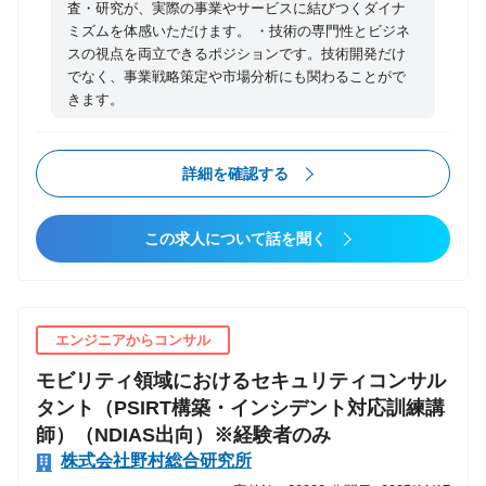
査・研究が、実際の事業やサービスに結びつくダイナ
ず、技術の実用化・事業化を前提とした検討を行い、
ミズムを体感いただけます。 ・技術の専門性とビジネ
PoC（概念実証）を含めた事業仮説の検証を推進しま
スの視点を両立できるポジションです。技術開発だけ
す。 【募集職種の期待役割】 本職務では、新たな研
でなく、事業戦略策定や市場分析にも関わることがで
究開発テーマの探索と、事業化の可能性を検討する活
きます。
動を担当いただきます。 特に、技術動向の調査から事
業仮説の構築・検証までを一貫して主導し、事業責任
詳細を確認する
部署と協働しながら事業化の実現を支援する役割を果
たします。 事業企画の作成、承認獲得に向けたプロセ
スの推進にも関与し、技術とビジネスの両面から成長
この求人について話を聞く
戦略を策定します。 【具体的な職務内容】 ・研究開
発テーマの探索・事業仮説の設定: 政策・脅威・技術
動向を分析し、新たな事業化テーマの候補を発掘す
る。 ・技術獲得活動: 社内外の専門家やソリューショ
エンジニアからコンサル
ン提供企業・大学・研究機関と連携し、必要な技術や
モビリティ領域におけるセキュリティコンサル
知見を獲得する。 ・PoC（概念実証）の実施: MVP・
タント（PSIRT構築・インシデント対応訓練講
プロトタイプの開発や顧客への提示・フィードバック
師）（NDIAS出向）※経験者のみ
を繰り返し、事業化の可能性を評価する。 ・事業責任
株式会社野村総合研究所
部署との協働: 事業化の可否判断に資する情報を収