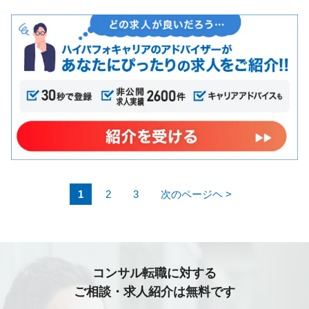
MSS事業を支えることで高品質化・安定化・事業拡大
へ寄与しています。 【募集職種の期待役割】 ネット
ワークおよびSASEに関するサービス提案や顧客対応
ならびに設計、構築、維持管理などのサービス運営を
担当していただきます。また、技術動向調査等のR&D
やサービス企画にも携わり、当社サービスの付加価値
向上と事業成長に寄与していただきます。 【具体的な
職務内容】 MSS事業における下記の業務 ・クラウド
インフラに関するネットワーク・セキュリティサービ
スの設計・構築・運用 ・顧客向けシステムに関するネ
ットワーク・セキュリティサービスの設計・構築・運
用 ・ネットワーク・セキュリティに関する提案ならび
1
2
3
次のページヘ >
にクライアントリレーション ・ネットワーク・セキュ
リティサービス企画 【携わるビジネス・サービス・テ
ーマ】 当社のMSS（マネージドセキュリティサービ
ス）は、多くの金融機関、大手企業向けに提供してお
コンサル転職に対する
り、国内有数の規模を誇ります。その中でネットワー
ご相談・求人紹介は無料です
クセキュリティに関するマネージドサービスの企画・