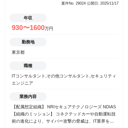
案件No. 29024
公開日: 2025/11/17
法規制やクライアントのプロセスを反映した教育コン
テンツの作成・カスタマイズ ・インシデント対応訓練
年収
の講師として、プロセスの指導や訓練のファシリテー
930〜1600
トを実施 ■プロセス構築支援コンサル ・クライアント
万円
のPSIRTプロセスの構築・強化を支援するプロジェク
勤務地
トの提案および推進 ・UN-R155、CRAなどのグロー
バルな法規制やガイドライン類の調査・分析 ・クライ
東京都
アントのPSIRTプロセスに対する提案およびシナリオ
演習を通じたプロセス評価 ・PSIRT活動の手順や実施
職種
方法についてのアドバイザリ 【携わるビジネス・サー
ITコンサルタント,その他コンサルタント,セキュリティ
ビス・テーマ】 ■PSIRT運用構築コンサルティング
エンジニア
https://ndias.jp/service/consulting/psirt.html ■PSIRT教
育・訓練 https://ndias.jp/service/training/psirt.html ※本
業務内容
職種は、NRIグループの一員であるNRIセキュアテク
ノロジーズ経由でNDIASに出向していただく形になり
【配属想定組織】 NRIセキュアテクノロジーズ NDIAS
ますが、野村総合研究所と同じ待遇となります。
【組織のミッション】 コネクテッドカーや自動運転技
術の進化により、サイバー攻撃の脅威は、IT業界を超