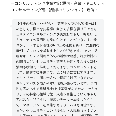
ーコンサルティング事業本部 通信・産業セキュリティ
コンサルティング部 【組織のミッション】 通信・産
業セキュリティコンサルティング部は、産業セクター
のグローバル製造、運輸、情報・通信、サービス業を
【仕事の魅力・やりがい】 業界トップのお客様をはじ
はじめとした幅広い顧客ニーズへの柔軟な対応、顧客
めとして、様々なお客様に向けて多様な切り口でセキ
ュリティコンサルティングを実施しており、幅広いセ
業種に応じたナレッジの集約・高度化を図るととも
キュリティの専門性を身に付けることができます。業
に、顧客の未来・潜在ニーズを志向し、NRIとの共創
界をリードするお客様やNRIとの連携もあり、先進的な
によるサービス創発を推進しています。 サプライチェ
事例、ノウハウを吸収することができます。 また、各
ーンセキュリティ、サイバーセキュリティデューデリ
種セキュリティ関連団体での活動や連携、制度設計へ
ジェンス、防衛など業種に応じたサービスの開発・提
の関与など、セキュリティ業界を推進するような対外
活動も積極的に推進しております。コンサルタントと
供、各業界のセキュリティナレッジの収集・蓄積・発
して、顧客支援を通じて、広く社会に貢献できます。
信の自動化の取り組みを推進しています。 【募集職種
セキュリティに関し全方位で幅広く対応できるため、
の期待役割】 産業セクターの各種業界における規制動
キャリアパスを描きやすい環境が整っています。専門
向および業界の各企業が抱える課題を深く分析し、顧
性を高めあえる組織風土/支援基盤があるため、セキュ
客企業の情報セキュリティ戦略の立案、セキュリティ
リティの特定の領域で第一人者を目指していくキャリ
アパスも可能ですし、幅広いテーマを経験したうえ
マネジメント計画の策定、国内外のセキュリティ規
で、マネージャーを目指すキャリアパスも可能です。
格・ガイドラインへの準拠等のコンサルテーションを
また、セキュリティコンサルタントの職種（マネジメ
提供し、顧客ビジネスの発展、その先にある社会の安
ント系/テクニカル系）についても、本人の希望等に応