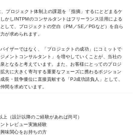
材は、プロジェクト体制上の課題を「指摘」するにとどまるケ
しかしINTPMのコンサルタントはフリーランス活用による
として、プロジェクトの空白（PM／SE／PGなど）を自ら
行力が求められます。
ドバイザーではなく、「プロジェクトの成功」にコミットで
ネジメントコンサルタント」を増やしていくことが、当社の
源泉となると考えています。また、お客様にとってのプロジ
・拡大に大きく寄与する重要なフェーズに携わるポジション
成長・競争優位に直接貢献する「PJ成功請負人」として、
う仲間を求めています。
以上（設計以降のご経験があれば尚可）
メントレビュー実施経験
の興味関心をお持ちの方