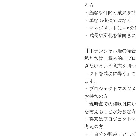
る方
・顧客や仲間と成果を“
・単なる指摘ではなく
・マネジメントに＋αの
・成長や変化を前向き
【ポテンシャル層の場
私たちは、将来的にプ
きたいという意志を持
ェクトを成功に導く」
ます。
・プロジェクトマネジ
お持ちの方
└ 現時点での経験は問
を考えることが好きな
・将来はプロジェクト
考えの方
└ 「自分の強み」とし