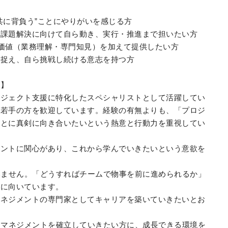
共に背負う”ことにやりがいを感じる方
、課題解決に向けて自ら動き、実行・推進まで担いたい方
価値（業務理解・専門知見）を加えて提供したい方
に捉え、自ら挑戦し続ける意志を持つ方
合】
ロジェクト支援に特化したスペシャリストとして活躍してい
つ若手の方を歓迎しています。経験の有無よりも、「プロジ
ことに真剣に向き合いたいという熱意と行動力を重視してい
メントに関心があり、これから学んでいきたいという意欲を
いません。「どうすればチームで物事を前に進められるか」
方に向いています。
マネジメントの専門家としてキャリアを築いていきたいとお
てマネジメントを確立していきたい方に、成長できる環境を