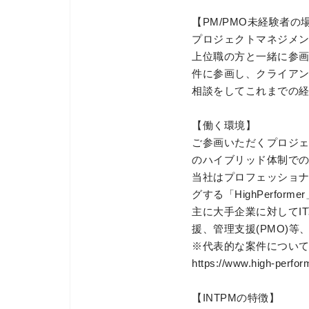
【PM/PMO未経験者の
プロジェクトマネジメ
上位職の方と一緒に参
件に参画し、クライア
相談をしてこれまでの
【働く環境】
ご参画いただくプロジ
のハイブリッド体制で
当社はプロフェッショナ
グする「HighPerfo
主に大手企業に対してI
援、管理支援(PMO)
※代表的な案件につい
https://www.high-perform
【INTPMの特徴】