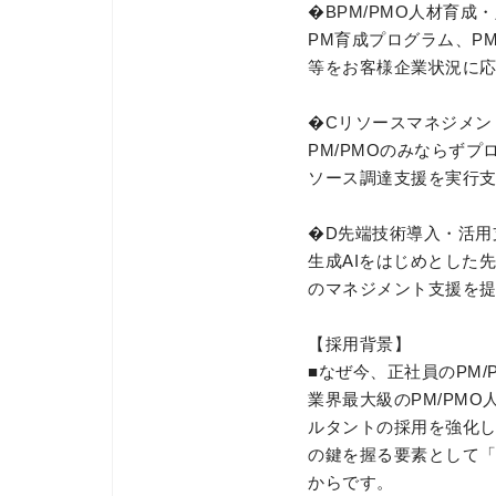
�BPM/PMO人材育成
PM育成プログラム、P
等をお客様企業状況に
�Cリソースマネジメン
PM/PMOのみならず
ソース調達支援を実行
�D先端技術導入・活用
生成AIをはじめとした
のマネジメント支援を
【採用背景】
■なぜ今、正社員のPM
業界最大級のPM/PM
ルタントの採用を強化
の鍵を握る要素として
からです。