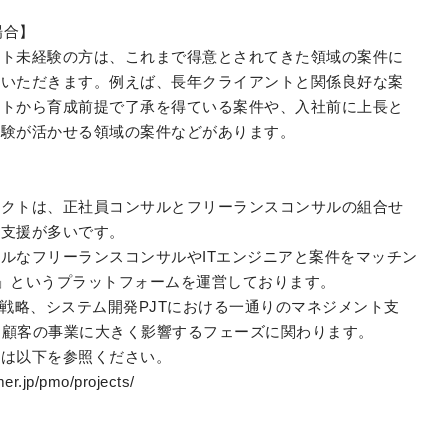
場合】
ント未経験の方は、これまで得意とされてきた領域の案件に
画いただきます。例えば、長年クライアントと関係良好な案
ントから育成前提で了承を得ている案件や、入社前に上長と
経験が活かせる領域の案件などがあります。
ェクトは、正社員コンサルとフリーランスコンサルの組合せ
の支援が多いです。
ルなフリーランスコンサルやITエンジニアと案件をマッチン
rmer」というプラットフォームを運営しております。
T戦略、システム開発PJTにおける一通りのマネジメント支
等、顧客の事業に大きく影響するフェーズに関わります。
ては以下を参照ください。
er.jp/pmo/projects/