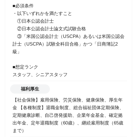
■必須条件
・以下いずれかを満たすこと
①日本公認会計士
②日本公認会計士論文式試験合格
③「米国公認会計士（USCPA）あるいは米国公認会
計士（USCPA）試験全科目合格」かつ「日商簿記2
級」
■想定ランク
スタッフ、シニアスタッフ
福利厚生
【社会保険】雇用保険、労災保険、健康保険、厚生年
金 【各種制度】退職金制度、総合福祉団体定期保険、
定期健康診断、自己啓発援助、企業年金基金、確定拠
出年金、定年退職制度（60歳）、継続雇用制度（65歳
まで）