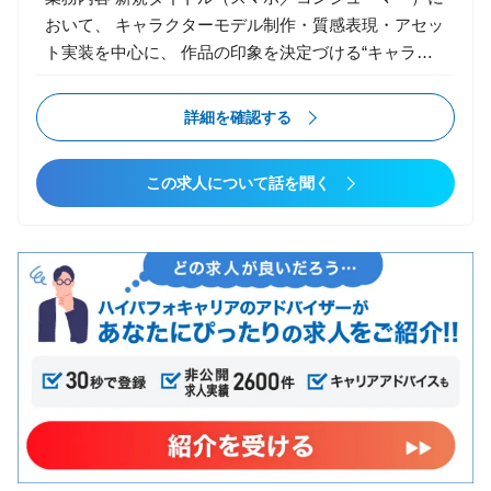
調整 キャラクター・背景・エフェクトの描画負荷最適
おいて、 キャラクターモデル制作・質感表現・アセッ
化 リグ／スキニング／アニメーションBPの技術支援
ト実装を中心に、 作品の印象を決定づける“キャラづ
DCCツール（Maya / Blender / Houdini 等）との連携ワ
くり”全般を担当いただきます。 アートディレクタ
ークフロー構築 アーティスト向けツール／自動化スク
ー・アニメーター・エンジニアと密に連携し、 世界観
詳細を確認する
リプトの設計・開発 エンジニア・アーティスト間の技
に沿ったビジュアルクオリティの追求に取り組んでい
術的調整・課題解決 アセット管理ルール・制作フロー
ただきます。 【主な業務】 ▼ キャラクターモデリン
の設計／改善
この求人について話を聞く
グ キャラクター、NPC、モンスターのモデリング ス
カルプト（ZBrush等）を用いた造形 質感・テクスチ
ャ制作（Substance Painter／Designer） ヘアカード／
毛流れ表現（必要に応じて） PBRベースでのマテリア
ル制作 顔／表情の設計補助（アニメーション部門との
連携） ▼ リギング／セットアップ（担当できる範囲
で） リグ確認／モデルのスキニング対応 変形破綻の
修正、最適化 武器・装備の取付／挙動確認 ▼ 実装／
最適化 Unity／Unrealへの実装・調整 LOD作成、ポリ
ゴン最適化 UV展開、テクスチャ最適化 モバイル／ハ
イエンド双方の制約を意識したモデル制作 ▼ 上流工
程・パイプライン構築 キャラクターデザインの解釈・