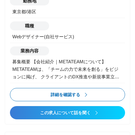
勤務地
ト、サウンド、企画）との連携と仕様策定 ・新規タイ
東京都/港区
トルのプロトタイプ制作、検証 ・企画・技術提案、ク
オリティ改善のためのチューニング
職種
Webデザイナー(自社サービス)
業務内容
募集概要 【会社紹介｜METATEAMについて】
METATEAMは、「チームの力で未来を創る」をビジ
ョンに掲げ、 クライアントのDX推進や新規事業立ち
上げを支援するコンサルティング＆クリエイティブフ
ァームです。現在、“エンタメ事業部”として、ゲー
詳細を確認する
ム・IP・デジタルコンテンツ領域に特化した開発支
援・制作体制構築・人材プロデュース事業を展開。 コ
この求人について話を聞く
ンシューマーからモバイル、VR、IPビジネスまで、幅
広い領域で“開発の伴走者”としてプロジェクトに参画
しています。 【エンタメ事業部について】 エンタメ