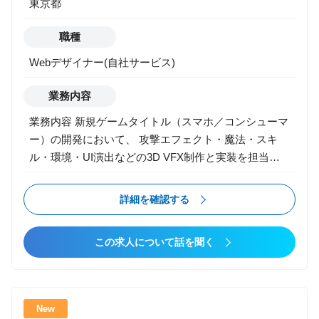
東京都
領域におけるPMO支援 [ポジション]PMO [規模]5名
■身につくスキル ・課題を特定するための論理的思考
職種
能力 ・課題解決能力 ・コミュニケーション能力 ・大
規模プロジェクトにおけるプロジェクト推進力 ■弊社
Webデザイナー(自社サービス)
の特色 ・1人1人の裁量が大きい ・意思決定が早く、
スピード感のある働き方が可能 ・代表や事業責任者と
業務内容
一緒に組織立ち上げができる ・長年の開発リソースを
業務内容 新規ゲームタイトル（スマホ／コンシューマ
保有し、上流から下流まで一気通貫の支援実績あり ・
ー）の開発において、 攻撃エフェクト・魔法・スキ
IoTやAI技術を用いたアプリケーション開発など、ソリ
ル・環境・UI演出などの3D VFX制作と実装を担当し
ューションに囚われない提案が可能
ます。 3Dゲームならではの、 プレイフィール／同期
／軽量化／負荷管理／視認性 といったゲームならでは
詳細を確認する
の要素を踏まえ、演出クオリティとゲーム体験を両立
するポジションです。 【主な業務】 ▼ 3Dゲームエフ
この求人について話を聞く
ェクト制作（メイン） ・攻撃エフェクト（斬撃・衝撃
波・魔法・スキル） ・キャラクター演出（必殺技・ヒ
ット・移動・ステップ・行動VFX） ・敵／ボスの攻
撃・予兆・警告エフェクト ・環境エフェクト（炎・
New
風・雨・雷・雪・霧 etc.） ・破壊・爆発・着弾・エネ