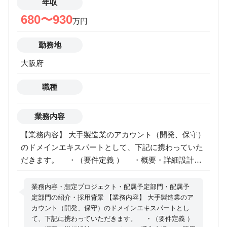
NPCモーション（生活動作、演出動作） ・モーション
年収
キャプチャデータの調整・クリーニング ・手付けアニ
680〜930
万円
メーションの制作 ▼ ゲーム実装・調整 ・Unity：
Animator Controller／State Machine／Animation
勤務地
Rigging ・Unreal：Anim Blueprint／State Machine／
大阪府
Control Rig ・動きの遷移（ブレンド、補間）の調整 ・
当たり判定／遷移条件のセットアップ ・フレーム単位
職種
での攻撃タイミング・ヒットフレーム合わせ ・カメラ
／エフェクトとの同期 ▼ ゲーム向け最適化 ・ループ
調整・フレーム削減 ・レスポンス改善のための調整
業務内容
・モーションの負荷・メモリ調整 ・モーションデータ
【業務内容】 大手製造業のアカウント（開発、保守）
のクリーンアップ ▼ 演出・上流工程 ・アクション演
のドメインエキスパートとして、下記に携わっていた
出案の提案 ・キャラ性を表現する動きの作成 ・企画
だきます。 ・（要件定義 ） ・概要・詳細設計
意図を理解したアニメーション表現 ・プランナー／エ
・テスト ・導入支援 ・運用支援 【配属予定部
ンジニアとの仕様すり合わせ ・モーション基盤の構築
門】 エンタープライズ事業ライン 製造ソリューショ
業務内容・想定プロジェクト・配属予定部門・配属予
（Rig／Retargetなど） ・外注管理（FB、品質監修）
ン事業部門 第二製造ソリューション統括部 【配属予
定部門の紹介・採用背景 【業務内容】 大手製造業のア
カウント（開発、保守）のドメインエキスパートとし
定部門の紹介】 関西を中心とした製造業の大手アカウ
て、下記に携わっていただきます。 ・（要件定義 ）
ントを対応するグループとなります。 組織内で様々な