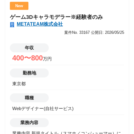
事業部では、単なる開発支援にとどまらず、 「クリエ
New
イターが本来の力を最大化できるチーム」を目指して
ゲーム3Dキャラモデラー※経験者のみ
います。 今後は、 ・ハイエンドタイトル開発支援 ・
METATEAM株式会社
IPを活用したコンテンツ開発 ・AI／デジタルツインを
活用した新規事業創出 など、エンタメ×テクノロジー
案件No. 33167
公開日: 2026/05/25
の交差点で新しい挑戦を続けていきます。 “ゲーム開
発の先”に広がる可能性を、一緒に形にしていきません
年収
か？ この仕事で得られるもの ・コンシューマー／大
400〜800
万円
型IPタイトルなどのハイエンド開発現場に参画できる
・新規事業部の立ち上げメンバーとして、事業成長に
勤務地
直接関わる ・将来的に開発チームリーダー／プロデュ
東京都
ーサーなどへのキャリア拡張も可能 ・エンタメ領域の
最前線で、次世代の“チーム型開発”の形を創る経験が
職種
得られる 業務内容 ご経験・志向に応じて、以下のよ
うなアート×技術の橋渡し業務を担当していただきま
Webデザイナー(自社サービス)
す。 ■ テクニカルアーティスト（TA） Unreal Engine /
Unity を用いたアセット実装・最適化 マテリアル／シ
業務内容
ェーダー／VFX（Niagara / Particle System）の設計・
業務内容 新規タイトル（スマホ／コンシューマー）に