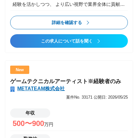
経験を活かしつつ、 より広い視野で業界全体に貢献で
きるキャリアパスを提供します。 ・様々な現場で技術
の引き出しを増やす ・チームマネジメントや組織構築
詳細を確認する
など、ビジネススキルを磨く成長機会 ・新規事業にも
挑戦可能 経験を多く積んでさらにスキルアップしたい
この求人について話を聞く
方、 現場経験を生かしてキャリアの幅を広げたい方に
は最適な環境です。 業務内容 家庭用ゲーム開発（PS5
/ Steam / Switch など）のプロジェクトにおいて、 ゲ
ームプレイ、バトル、レベルデザイン、演出、システ
New
ム設計など、 中核となる機能の開発全般を担当いただ
ゲームテクニカルアーティスト※経験者のみ
きます。 【主な業務】 ・コンシューマー向けタイト
METATEAM株式会社
ルのゲームクライアント開発 ・キャラクター挙動、
AI、バトルシステムなどの実装 ・レベルデザイン／ギ
案件No. 33171
公開日: 2026/05/25
ミック／インタラクション開発 ・UI・HUDなどのプ
レイヤー体験に直結する部分の実装 ・Unreal Engine、
年収
Unity、内製エンジンなどを用いたシステム構築 ・最
500〜900
万円
適化（描画・パフォーマンス・ロード時間改善） ・プ
ラットフォーム要件に伴う技術対応 ・他職種（アー