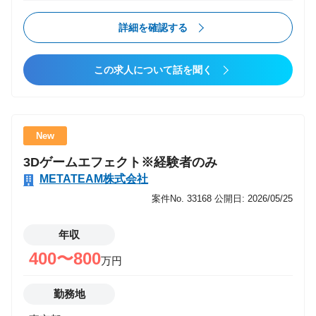
プロジェクトメンバーやチームメンバーと連携しなが
ら担当プロジェクトを完遂 ・要件定義などの上流工程
詳細を確認する
から携わりプロジェクトでメンバーとして担当領域を
実施 ・PM/PMO案件を複数経験しながらコンサルティ
この求人について話を聞く
ング案件にチャレンジ ・拡大・成長する西日本拠点の
組織組成、マネジメントコンサルシフトの推進 ■こん
な方におすすめ ・エンジニア経験を活かしながら、IT
コンサルタントとしてキャリアアップしたい方 （スキ
New
ルアップ、年収アップ） ・会社の成長とともに、自身
3Dゲームエフェクト※経験者のみ
も成長していきたい方 ・上流工程から参画し、大企業
METATEAM株式会社
に対しバリューを提供していきたい方 ■プロジェクト
事例 ・大手マンションディベロッパー向けセキュリテ
案件No. 33168
公開日: 2026/05/25
ィ課題実行計画策定支援 ［プロジェクト概要］脆弱性
対応、ログ監視等の各種領域に関するセキュリティソ
年収
リューション導入を目指した実行計画策定を支援 ［ポ
400〜800
万円
ジション］コンサル ［規模］6名 ・官公庁向け基盤
刷新PMO支援 [プロジェクト概要] 既存システムの
勤務地
EOL対応として基盤刷新を推進するPJのネットワーク