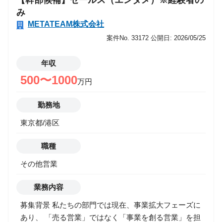
【幹部候補】セールス（エンタメ）※経験者の
ある仕事」を自ら生み出す面白さがあります！ ３．少
み
数精鋭チームを牽引いただくなかで、キャリアの選択
METATEAM株式会社
肢を広げられるポジションです！ ４．事業拡大の鍵を
案件No. 33172
公開日: 2026/05/25
握る"営業"だからこそ、実力と成果次第でスピード昇
進も目指せます！ 【 モデル年収（一例）】 年収800万
年収
円 ／ 営業歴5年 ／ 中途2年目 29歳（リーダー） 年収
500〜1000
万円
1,200万円 ／ 営業歴7年 ／ 中途1年目 31歳（マネジャ
ー候補） 年収1,400万円 ／ 営業歴10年 ／ 中途3年目
勤務地
32歳（事業部長 兼 副部長） ※中長期的なキャリアイ
メージ等、詳しくは採用担当へご質問ください！ ＜
東京都/港区
初年度年収事例 (一例) ＞ ・投資用不動産、保険営業
歴7年 ：年収800万円 ・証券営業9年：年収1,200万円
職種
その他営業
業務内容
募集背景 私たちの部門では現在、事業拡大フェーズに
あり、 「売る営業」ではなく「事業を創る営業」を担