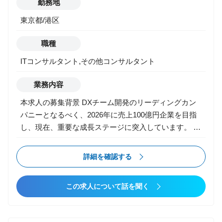
勤務地
東京都/港区
職種
ITコンサルタント,その他コンサルタント
業務内容
本求人の募集背景 DXチーム開発のリーディングカン
パニーとなるべく、2026年に売上100億円企業を目指
し、現在、重要な成長ステージに突入しています。 こ
れまで当社は、ベンチャーを中心としたクライアント
企業のプロダクト開発（リンク＆モチベーション様の
詳細を確認する
『モチベーションクラウド』やデータX様の『b-
dash』など）を、上流から下流まで一貫して担い、技
この求人について話を聞く
術力と推進力を強みに実績を積み重ねてきました。 今
後は日本や世界を代表する超大手クライアントも手が
けていきたいと考えており、その実現に向けて2022年