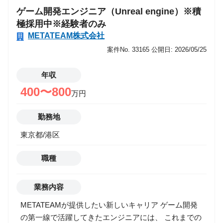
ゲーム開発エンジニア（Unreal engine）※積
ルギー表現 ・カットシーン・演出シーンのエフェクト
極採用中※経験者のみ
▼ ゲーム実装（Unity／Unreal） ・Unity（Shuriken／
METATEAM株式会社
VFX Graph）での実装 ・Unreal Engine（Niagara）で
の実装 ・マテリアル／シェーダー（Shader Graph／
案件No. 33165
公開日: 2026/05/25
UEマテリアル）調整 ・パーティクルの発生・タイミ
ング調整 ・Animation／Timeline／Sequencerとの同期
年収
▼ ゲーム向け最適化 ・オーバードロー対策 ・GPU／
400〜800
万円
CPU負荷の最適化 ・テクスチャ圧縮／スプライトシー
ト作成 ・LOD・発生量調整 ・モバイル／コンシュー
勤務地
マーそれぞれの制約に合わせた軽量化 ▼ 演出品質向
東京都/港区
上・上流工程 ・VFXコンセプトの作成（参考集め、絵
コンテ、演出案） ・プランナー／アニメーターとの演
職種
出すり合わせ ・チーム内でのVFX基準作成 ・外注管
理（仕様説明、FB、品質管理） ・R&D（新技術・新
表現の検証）
業務内容
METATEAMが提供したい新しいキャリア ゲーム開発
の第一線で活躍してきたエンジニアには、 これまでの