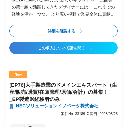
・PoCで終わらせず、実導入・定着までリード ・AIコ
の第一線で活躍してきたデザイナーには、 これまでの
ンサル組織の仕組み化の推進 ・若手コンサルタントの
経験を活かしつつ、 より広い視野で業界全体に貢献で
育成・教育・マネジメント 【Senior Manager職】 ・
きるキャリアパスを提供します。 ・様々な現場で技術
主要顧客の責任者として、プロジェクト品質向上と顧
の引き出しを増やす ・チームマネジメントや組織構築
詳細を確認する
客貢献最大化 ・AI領域の案件創出・大型提案の推進
など、ビジネススキルを磨く成長機会 ・新規事業にも
・組織づくり・採用・育成・カルチャー浸透の主導 ・
挑戦可能 経験を多く積んでさらにスキルアップしたい
経営幹部候補としての会社貢献 特色/魅力 ・AI領域の
この求人について話を聞く
方、 現場経験を生かしてキャリアの幅を広げたい方に
構想策定?実装?定着までEnd to Endで支援できる ・技
は最適な環境です。 業務内容 新規ゲームタイトル
術理解に基づくコンサルティング（SIerとしての強
（スマホ／コンシューマー）において、 キャラクター
み） ・成長フェーズならではの裁量とスピード感 ・
／敵／ボス／NPCなどのモーション制作と実装を担当
コアメンバーとして組織づくりにも関われる ・ワンプ
New
します。 ゲームのモーションは、映像と異なり プレ
ール制で業界に縛られずAI活用支援が可能 直近プロジ
[EP76]大手製造業のドメインエキスパート（生
イフィール、同期、レスポンス、遷移、当たり判定、
ェクト事例 ■大手小売業：DX推進／業務改革支援（構
産/販売/購買/在庫管理/原価/会計）の募集！
最適化、ゲーム性 を強く意識して制作する必要があり
想?計画策定、PMO） ■大手保険会社：システム企
_EP製造※経験者のみ
ます。 【主な業務】 ▼ キャラクターモーション制作
画・RFP作成支援 ■大手企業：セキュリティ導入計画
NECソリューションイノベータ株式会社
・キャラクターアクション（攻撃／回避／移動／待機
策定支援 ※今後は生成AI活用の案件拡大を予定
／スキル） ・バトルアニメーション（コンボ、必殺
案件No. 33189
公開日: 2026/05/25
技、被弾） ・エネミー／ボスの行動モーション ・