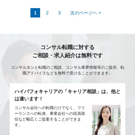
落とし込み コンセプトアートからの3D化提案 アート
1
2
3
次のページヘ >
ディレクターとの方向性すり合わせ 外注管理（品質管
理／FB／仕様共有） 制作フロー改善、技術検証
コンサル転職に対する
ご相談・求人紹介は無料です
コンサルタント転職のご相談、コンサル業界情報等のご提供、転
職アドバイスなどを無料で受けることができます。
ハイパフォキャリアの「キャリア相談」は、他と
は違います！
コンサル会社への転職だけでなく、フリ
ーランスへの転身、事業会社への役員就
任など幅広くご提案することができま
す。