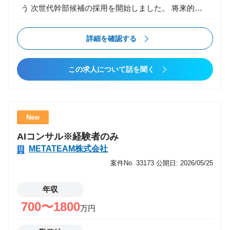
う 次世代幹部候補の採用を開始しました。 将来的に
は 事業責任者 組織マネージャー 新規事業立ち上げ な
どを担っていただくことを前提としたポジションで
詳細を確認する
す。 仕事内容 まずは営業の最前線に立ちながら、 将
来的な幹部・事業責任者を目指していただきます。 入
この求人について話を聞く
社直後? 既存／新規クライアントへの提案営業 顧客課
題のヒアリング・整理 提案資料作成 社内メンバー
（エンジニア／クリエイター等）との連携 将来的には
営業戦略・KPI設計 チームマネジメント 事業計画立案
New
新規事業・新規サービス企画 経営層とのディスカッシ
AIコンサル※経験者のみ
ョン・意思決定参加 この仕事の魅力 事業立ち上げに
METATEAM株式会社
携われる 数字だけでなく「事業全体」を見られる視座
が身につく 早期から裁量を持って意思決定に関われる
案件No. 33173
公開日: 2026/05/25
成果次第で年次に関係なくポジションアップ可能 将来
のキャリアが「営業」だけに閉じない
年収
700〜1800
万円