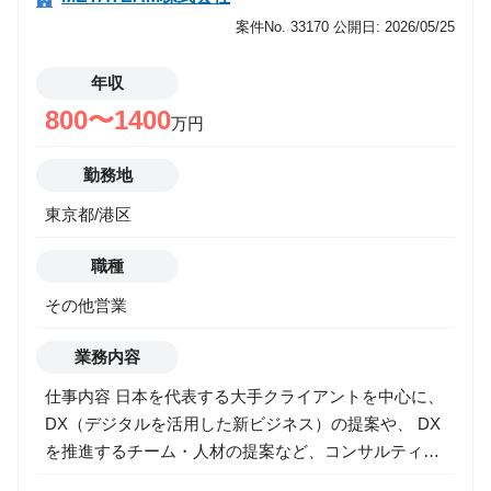
運用/資金管理->アナリスト/エコノミスト/ストラテジ
スト
案件No. 33170
公開日: 2026/05/25
運用/資金管理->バック/ミドル
運用/資金管理->投資理論/アクチュアリー/商品開発
年収
運用/資金管理->運用/資金管理
800〜1400
万円
ITエンジニア
事業推進
勤務地
マーケティング
営業
東京都/港区
その他
職種
希望年収
その他営業
業務内容
勤務地
仕事内容 日本を代表する大手クライアントを中心に、
DX（デジタルを活用した新ビジネス）の提案や、 DX
を推進するチーム・人材の提案など、コンサルティン
グ型の課題解決営業を行って頂きます。 ■ 主な仕事内