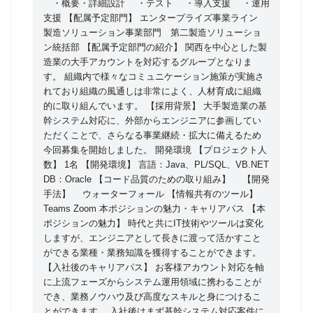
・概要・詳細設計 ・テスト ・導入支援 ・運用
コミュニケーション施策が実施されており組織の風通
支援 【配属予定部門】 エンタープライズ事業ライン
しは非常によく、人材育成に組織的に取り組んでいま
製造ソリューション事業部門 第二製造ソリューショ
す。 【採用背景】 大手製造業の基幹システム対応
ン統括部 【配属予定部門の紹介】 関西を中心とした製
造業の大手アカウントを対応するグループとなりま
に、外部からエンジニアに参画していただくことで、
す。 組織内で様々なコミュニケーション施策が実施さ
さらなる事業継続・拡大に備えるため今回募集を開始
れており組織の風通しは非常によく、人材育成に組織
しました。
的に取り組んでいます。 【採用背景】 大手製造業の基
幹システム対応に、外部からエンジニアに参画してい
ただくことで、さらなる事業継続・拡大に備えるため
今回募集を開始しました。 開発環境 【プロジェクト人
数】 1名 【開発環境】 言語：Java、PL/SQL、VB.NET
DB：Oracle 【コード品質のための取り組み】 【開発
手法】 ウォーターフォール 【情報共有のツール】
Teams Zoom 本ポジションの魅力・キャリアパス 【本
ポジションの魅力】 時代と共にIT技術やツールは変化
しますが、エンジニアとして長きに渡って活かすこと
ができる業種・業務知識を獲得することができます。
【入社後のキャリアパス】 お客様アカウント対応を軸
に上流フェーズからシステム運用領域に携わることが
でき、業務ノウハウ及び高度なスキルと身につけるこ
とができます。 入社後はまず基幹システム対応案件に