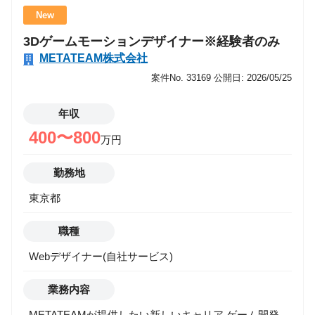
にコンサルティング部門を立ち上げました。 今回の募
New
集は、その部門拡大のための中核メンバーとして、案
3Dゲームモーションデザイナー※経験者のみ
件参画を通じて価値提供を行いながら、組織づくりや
METATEAM株式会社
中長期的な事業戦略を共に推進してくださるコンサル
タントの募集です。 また近年、生成AI・AIエージェン
案件No. 33169
公開日: 2026/05/25
トを中心としたAI活用は、あらゆる業界で「検証
（PoC）」から「実装・定着」へと急速に移行してい
年収
ます。 一方で現場では、以下のような課題が多く残っ
400〜800
万円
ています。 ・PoCは実施したが、本番導入に至らない
・業務課題とAI活用が結びつかず、成果が出ない ・デ
勤務地
ータ・IT基盤・セキュリティなどの設計が追いつかな
東京都
い ・現場と経営層の意思決定をつなぐ人材が不足して
いる METATEAMでは、これらの課題を解決するため
職種
に、AI領域における「構想?実装?定着」を一貫して推
進できる中核人材を募集します。 業務内容 【Manager
Webデザイナー(自社サービス)
職】 ・大手クライアントの新規開拓および深耕、体制
拡大 ・AI領域の提案活動、キーマンとのリレーション
業務内容
構築 ・プロジェクトの立ち上げ・推進・クロージング
METATEAMが提供したい新しいキャリア ゲーム開発