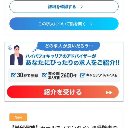
容 ・IT人財でのソリューション提案（1名〜数十名の
詳細条件
詳細を確認する
チーム単位で提案） ・IT人財との連携（在籍エンジニ
ア/コンサルタントとの連携） ・新規顧客獲得、顧客
転職タイプ
この求人について話を聞く
深耕 ・事業戦略立案、実行 ・メンバーマネジメント
コンサルファームへの転職
や組織強化 ・経営層や各事業部との連携 ・コミット
第二新卒可
メントができる強いカルチャー形成 ゆくゆくは、経
エンジニアからコンサル
営幹部候補として、事業戦略立案・事業拡大もお任せ
ポストコンサル
していく想定です ■ 入社後の研修体制 １．入社オリエ
未経験からコンサル
ンテーション（入社日／1日座学） ２．OJT研修（入
社2日目〜） ※個人の成長に合わせて柔軟に調整
業種
しています ３．上長との月次1on1 ※月1で本部長
コンサルティング
が商談に同席するほか、コンサルタントと協力する場
その他
面も多くあります その他にも、商談前の事前
MTG実施など、随時 社内でのナレッジ共有を行って
います ■ 営業キャリアの魅力・特徴 １．「IT人財×チ
ーム」を商材とすることで、幅広いIT知見と圧倒的な
New
マネジメント力が身に付きます！ ２．大手企業の役
検索条件をクリア
員・DX事業責任者クラスとの商談機会が多く、「価値