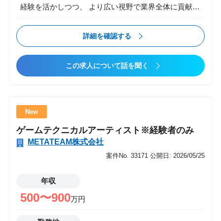
経験を活かしつつ、 より広い視野で業界全体に貢献で
きるキャリアパスを提供します。 ・様々な現場で技術
の引き出しを増やす ・チームマネジメントや組織構築
詳細を確認する
など、ビジネススキルを磨く成長機会 ・新規事業にも
挑戦可能 経験を多く積んでさらにスキルアップしたい
この求人について話を聞く
方、 現場経験を生かしてキャリアの幅を広げたい方に
は最適な環境です。 業務内容 家庭用ゲーム開発（PS5
/ Steam / Switch など）のプロジェクトにおいて、 ゲ
ームプレイ、バトル、レベルデザイン、演出、システ
New
ム設計など、 中核となる機能の開発全般を担当いただ
ゲームテクニカルアーティスト※経験者のみ
きます。 【主な業務】 ・コンシューマー向けタイト
METATEAM株式会社
ルのゲームクライアント開発 ・キャラクター挙動、
AI、バトルシステムなどの実装 ・レベルデザイン／ギ
案件No. 33171
公開日: 2026/05/25
ミック／インタラクション開発 ・UI・HUDなどのプ
レイヤー体験に直結する部分の実装 ・Unreal Engine、
年収
Unity、内製エンジンなどを用いたシステム構築 ・最
500〜900
万円
適化（描画・パフォーマンス・ロード時間改善） ・プ
ラットフォーム要件に伴う技術対応 ・他職種（アー