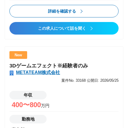
プロジェクトメンバーやチームメンバーと連携しなが
ら担当プロジェクトを完遂 ・要件定義などの上流工程
詳細を確認する
から携わりプロジェクトでメンバーとして担当領域を
実施 ・PM/PMO案件を複数経験しながらコンサルティ
この求人について話を聞く
ング案件にチャレンジ ・拡大・成長する西日本拠点の
組織組成、マネジメントコンサルシフトの推進 ■こん
な方におすすめ ・エンジニア経験を活かしながら、IT
コンサルタントとしてキャリアアップしたい方 （スキ
New
ルアップ、年収アップ） ・会社の成長とともに、自身
3Dゲームエフェクト※経験者のみ
も成長していきたい方 ・上流工程から参画し、大企業
METATEAM株式会社
に対しバリューを提供していきたい方 ■プロジェクト
事例 ・大手マンションディベロッパー向けセキュリテ
案件No. 33168
公開日: 2026/05/25
ィ課題実行計画策定支援 ［プロジェクト概要］脆弱性
対応、ログ監視等の各種領域に関するセキュリティソ
年収
リューション導入を目指した実行計画策定を支援 ［ポ
400〜800
万円
ジション］コンサル ［規模］6名 ・官公庁向け基盤
刷新PMO支援 [プロジェクト概要] 既存システムの
勤務地
EOL対応として基盤刷新を推進するPJのネットワーク