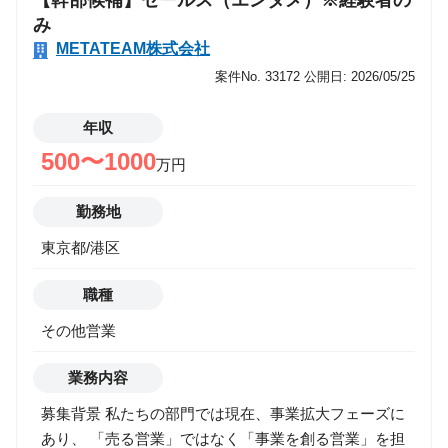
【幹部候補】セールス（エンタメ）※経験者の
ある仕事」を自ら生み出す面白さがあります！ ３．少
み
数精鋭チームを牽引いただくなかで、キャリアの選択
METATEAM株式会社
肢を広げられるポジションです！ ４．事業拡大の鍵を
案件No. 33172
公開日: 2026/05/25
握る"営業"だからこそ、実力と成果次第でスピード昇
進も目指せます！ 【 モデル年収（一例）】 年収800万
年収
円 ／ 営業歴5年 ／ 中途2年目 29歳（リーダー） 年収
500〜1000
万円
1,200万円 ／ 営業歴7年 ／ 中途1年目 31歳（マネジャ
ー候補） 年収1,400万円 ／ 営業歴10年 ／ 中途3年目
勤務地
32歳（事業部長 兼 副部長） ※中長期的なキャリアイ
メージ等、詳しくは採用担当へご質問ください！ ＜
東京都/港区
初年度年収事例 (一例) ＞ ・投資用不動産、保険営業
歴7年 ：年収800万円 ・証券営業9年：年収1,200万円
職種
その他営業
業務内容
募集背景 私たちの部門では現在、事業拡大フェーズに
あり、 「売る営業」ではなく「事業を創る営業」を担