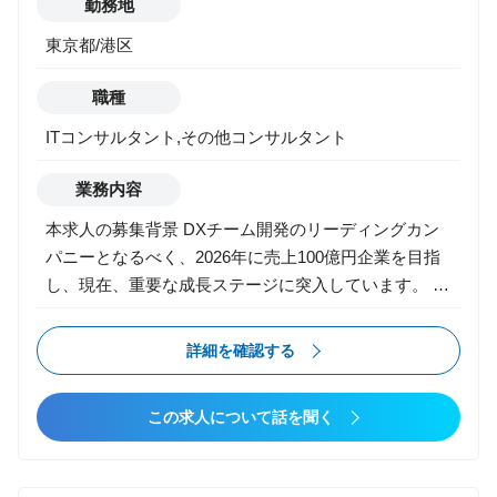
勤務地
東京都/港区
職種
ITコンサルタント,その他コンサルタント
業務内容
本求人の募集背景 DXチーム開発のリーディングカン
パニーとなるべく、2026年に売上100億円企業を目指
し、現在、重要な成長ステージに突入しています。 こ
れまで当社は、ベンチャーを中心としたクライアント
企業のプロダクト開発（リンク＆モチベーション様の
詳細を確認する
『モチベーションクラウド』やデータX様の『b-
dash』など）を、上流から下流まで一貫して担い、技
この求人について話を聞く
術力と推進力を強みに実績を積み重ねてきました。 今
後は日本や世界を代表する超大手クライアントも手が
けていきたいと考えており、その実現に向けて2022年