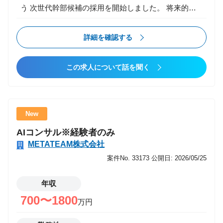
う 次世代幹部候補の採用を開始しました。 将来的に
は 事業責任者 組織マネージャー 新規事業立ち上げ な
どを担っていただくことを前提としたポジションで
詳細を確認する
す。 仕事内容 まずは営業の最前線に立ちながら、 将
来的な幹部・事業責任者を目指していただきます。 入
この求人について話を聞く
社直後? 既存／新規クライアントへの提案営業 顧客課
題のヒアリング・整理 提案資料作成 社内メンバー
（エンジニア／クリエイター等）との連携 将来的には
営業戦略・KPI設計 チームマネジメント 事業計画立案
New
新規事業・新規サービス企画 経営層とのディスカッシ
AIコンサル※経験者のみ
ョン・意思決定参加 この仕事の魅力 事業立ち上げに
METATEAM株式会社
携われる 数字だけでなく「事業全体」を見られる視座
が身につく 早期から裁量を持って意思決定に関われる
案件No. 33173
公開日: 2026/05/25
成果次第で年次に関係なくポジションアップ可能 将来
のキャリアが「営業」だけに閉じない
年収
700〜1800
万円