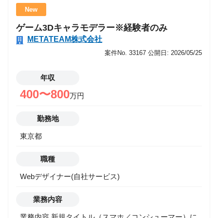
事業部では、単なる開発支援にとどまらず、 「クリエ
New
イターが本来の力を最大化できるチーム」を目指して
ゲーム3Dキャラモデラー※経験者のみ
います。 今後は、 ・ハイエンドタイトル開発支援 ・
METATEAM株式会社
IPを活用したコンテンツ開発 ・AI／デジタルツインを
活用した新規事業創出 など、エンタメ×テクノロジー
案件No. 33167
公開日: 2026/05/25
の交差点で新しい挑戦を続けていきます。 “ゲーム開
発の先”に広がる可能性を、一緒に形にしていきません
年収
か？ この仕事で得られるもの ・コンシューマー／大
400〜800
万円
型IPタイトルなどのハイエンド開発現場に参画できる
・新規事業部の立ち上げメンバーとして、事業成長に
勤務地
直接関わる ・将来的に開発チームリーダー／プロデュ
東京都
ーサーなどへのキャリア拡張も可能 ・エンタメ領域の
最前線で、次世代の“チーム型開発”の形を創る経験が
職種
得られる 業務内容 ご経験・志向に応じて、以下のよ
うなアート×技術の橋渡し業務を担当していただきま
Webデザイナー(自社サービス)
す。 ■ テクニカルアーティスト（TA） Unreal Engine /
Unity を用いたアセット実装・最適化 マテリアル／シ
業務内容
ェーダー／VFX（Niagara / Particle System）の設計・
業務内容 新規タイトル（スマホ／コンシューマー）に