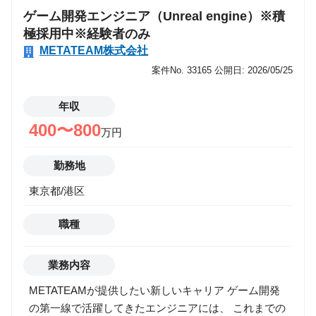
ゲーム開発エンジニア（Unreal engine）※積
ルギー表現 ・カットシーン・演出シーンのエフェクト
極採用中※経験者のみ
▼ ゲーム実装（Unity／Unreal） ・Unity（Shuriken／
METATEAM株式会社
VFX Graph）での実装 ・Unreal Engine（Niagara）で
の実装 ・マテリアル／シェーダー（Shader Graph／
案件No. 33165
公開日: 2026/05/25
UEマテリアル）調整 ・パーティクルの発生・タイミ
ング調整 ・Animation／Timeline／Sequencerとの同期
年収
▼ ゲーム向け最適化 ・オーバードロー対策 ・GPU／
400〜800
万円
CPU負荷の最適化 ・テクスチャ圧縮／スプライトシー
ト作成 ・LOD・発生量調整 ・モバイル／コンシュー
勤務地
マーそれぞれの制約に合わせた軽量化 ▼ 演出品質向
東京都/港区
上・上流工程 ・VFXコンセプトの作成（参考集め、絵
コンテ、演出案） ・プランナー／アニメーターとの演
職種
出すり合わせ ・チーム内でのVFX基準作成 ・外注管
理（仕様説明、FB、品質管理） ・R&D（新技術・新
表現の検証）
業務内容
METATEAMが提供したい新しいキャリア ゲーム開発
の第一線で活躍してきたエンジニアには、 これまでの