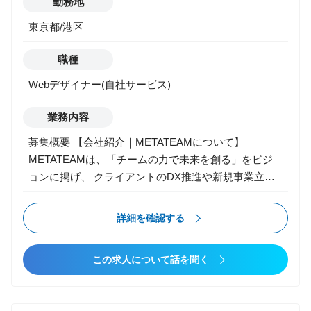
勤務地
ト、サウンド、企画）との連携と仕様策定 ・新規タイ
東京都/港区
トルのプロトタイプ制作、検証 ・企画・技術提案、ク
オリティ改善のためのチューニング
職種
Webデザイナー(自社サービス)
業務内容
募集概要 【会社紹介｜METATEAMについて】
METATEAMは、「チームの力で未来を創る」をビジ
ョンに掲げ、 クライアントのDX推進や新規事業立ち
上げを支援するコンサルティング＆クリエイティブフ
ァームです。現在、“エンタメ事業部”として、ゲー
詳細を確認する
ム・IP・デジタルコンテンツ領域に特化した開発支
援・制作体制構築・人材プロデュース事業を展開。 コ
この求人について話を聞く
ンシューマーからモバイル、VR、IPビジネスまで、幅
広い領域で“開発の伴走者”としてプロジェクトに参画
しています。 【エンタメ事業部について】 エンタメ