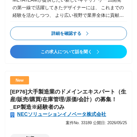
・PoCで終わらせず、実導入・定着までリード ・AIコ
の第一線で活躍してきたデザイナーには、 これまでの
ンサル組織の仕組み化の推進 ・若手コンサルタントの
経験を活かしつつ、 より広い視野で業界全体に貢献で
育成・教育・マネジメント 【Senior Manager職】 ・
きるキャリアパスを提供します。 ・様々な現場で技術
主要顧客の責任者として、プロジェクト品質向上と顧
の引き出しを増やす ・チームマネジメントや組織構築
詳細を確認する
客貢献最大化 ・AI領域の案件創出・大型提案の推進
など、ビジネススキルを磨く成長機会 ・新規事業にも
・組織づくり・採用・育成・カルチャー浸透の主導 ・
挑戦可能 経験を多く積んでさらにスキルアップしたい
経営幹部候補としての会社貢献 特色/魅力 ・AI領域の
この求人について話を聞く
方、 現場経験を生かしてキャリアの幅を広げたい方に
構想策定?実装?定着までEnd to Endで支援できる ・技
は最適な環境です。 業務内容 新規ゲームタイトル
術理解に基づくコンサルティング（SIerとしての強
（スマホ／コンシューマー）において、 キャラクター
み） ・成長フェーズならではの裁量とスピード感 ・
／敵／ボス／NPCなどのモーション制作と実装を担当
コアメンバーとして組織づくりにも関われる ・ワンプ
New
します。 ゲームのモーションは、映像と異なり プレ
ール制で業界に縛られずAI活用支援が可能 直近プロジ
[EP76]大手製造業のドメインエキスパート（生
イフィール、同期、レスポンス、遷移、当たり判定、
ェクト事例 ■大手小売業：DX推進／業務改革支援（構
産/販売/購買/在庫管理/原価/会計）の募集！
最適化、ゲーム性 を強く意識して制作する必要があり
想?計画策定、PMO） ■大手保険会社：システム企
_EP製造※経験者のみ
ます。 【主な業務】 ▼ キャラクターモーション制作
画・RFP作成支援 ■大手企業：セキュリティ導入計画
NECソリューションイノベータ株式会社
・キャラクターアクション（攻撃／回避／移動／待機
策定支援 ※今後は生成AI活用の案件拡大を予定
／スキル） ・バトルアニメーション（コンボ、必殺
案件No. 33189
公開日: 2026/05/25
技、被弾） ・エネミー／ボスの行動モーション ・