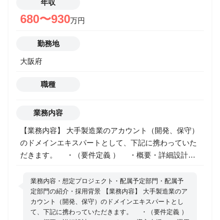
NPCモーション（生活動作、演出動作） ・モーション
年収
キャプチャデータの調整・クリーニング ・手付けアニ
680〜930
万円
メーションの制作 ▼ ゲーム実装・調整 ・Unity：
Animator Controller／State Machine／Animation
勤務地
Rigging ・Unreal：Anim Blueprint／State Machine／
大阪府
Control Rig ・動きの遷移（ブレンド、補間）の調整 ・
当たり判定／遷移条件のセットアップ ・フレーム単位
職種
での攻撃タイミング・ヒットフレーム合わせ ・カメラ
／エフェクトとの同期 ▼ ゲーム向け最適化 ・ループ
調整・フレーム削減 ・レスポンス改善のための調整
業務内容
・モーションの負荷・メモリ調整 ・モーションデータ
【業務内容】 大手製造業のアカウント（開発、保守）
のクリーンアップ ▼ 演出・上流工程 ・アクション演
のドメインエキスパートとして、下記に携わっていた
出案の提案 ・キャラ性を表現する動きの作成 ・企画
だきます。 ・（要件定義 ） ・概要・詳細設計
意図を理解したアニメーション表現 ・プランナー／エ
・テスト ・導入支援 ・運用支援 【配属予定部
ンジニアとの仕様すり合わせ ・モーション基盤の構築
門】 エンタープライズ事業ライン 製造ソリューショ
業務内容・想定プロジェクト・配属予定部門・配属予
（Rig／Retargetなど） ・外注管理（FB、品質監修）
ン事業部門 第二製造ソリューション統括部 【配属予
定部門の紹介・採用背景 【業務内容】 大手製造業のア
カウント（開発、保守）のドメインエキスパートとし
定部門の紹介】 関西を中心とした製造業の大手アカウ
て、下記に携わっていただきます。 ・（要件定義 ）
ントを対応するグループとなります。 組織内で様々な