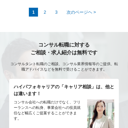
落とし込み コンセプトアートからの3D化提案 アート
1
2
3
次のページヘ >
ディレクターとの方向性すり合わせ 外注管理（品質管
理／FB／仕様共有） 制作フロー改善、技術検証
コンサル転職に対する
ご相談・求人紹介は無料です
コンサルタント転職のご相談、コンサル業界情報等のご提供、転
職アドバイスなどを無料で受けることができます。
ハイパフォキャリアの「キャリア相談」は、他と
は違います！
コンサル会社への転職だけでなく、フリ
ーランスへの転身、事業会社への役員就
任など幅広くご提案することができま
す。