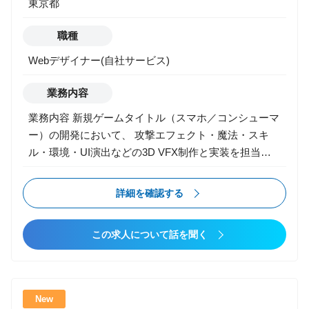
東京都
領域におけるPMO支援 [ポジション]PMO [規模]5名
■身につくスキル ・課題を特定するための論理的思考
職種
能力 ・課題解決能力 ・コミュニケーション能力 ・大
規模プロジェクトにおけるプロジェクト推進力 ■弊社
Webデザイナー(自社サービス)
の特色 ・1人1人の裁量が大きい ・意思決定が早く、
スピード感のある働き方が可能 ・代表や事業責任者と
業務内容
一緒に組織立ち上げができる ・長年の開発リソースを
業務内容 新規ゲームタイトル（スマホ／コンシューマ
保有し、上流から下流まで一気通貫の支援実績あり ・
ー）の開発において、 攻撃エフェクト・魔法・スキ
IoTやAI技術を用いたアプリケーション開発など、ソリ
ル・環境・UI演出などの3D VFX制作と実装を担当し
ューションに囚われない提案が可能
ます。 3Dゲームならではの、 プレイフィール／同期
／軽量化／負荷管理／視認性 といったゲームならでは
詳細を確認する
の要素を踏まえ、演出クオリティとゲーム体験を両立
するポジションです。 【主な業務】 ▼ 3Dゲームエフ
この求人について話を聞く
ェクト制作（メイン） ・攻撃エフェクト（斬撃・衝撃
波・魔法・スキル） ・キャラクター演出（必殺技・ヒ
ット・移動・ステップ・行動VFX） ・敵／ボスの攻
撃・予兆・警告エフェクト ・環境エフェクト（炎・
New
風・雨・雷・雪・霧 etc.） ・破壊・爆発・着弾・エネ