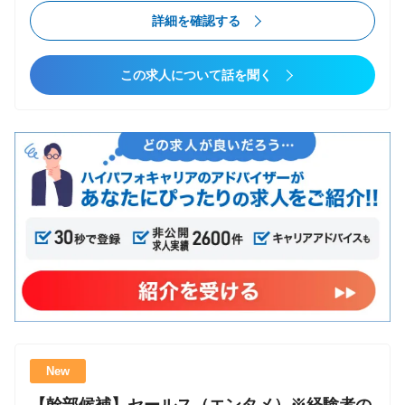
容 ・IT人財でのソリューション提案（1名〜数十名の
詳細条件
詳細を確認する
チーム単位で提案） ・IT人財との連携（在籍エンジニ
ア/コンサルタントとの連携） ・新規顧客獲得、顧客
転職タイプ
この求人について話を聞く
深耕 ・事業戦略立案、実行 ・メンバーマネジメント
コンサルファームへの転職
や組織強化 ・経営層や各事業部との連携 ・コミット
第二新卒可
メントができる強いカルチャー形成 ゆくゆくは、経
エンジニアからコンサル
営幹部候補として、事業戦略立案・事業拡大もお任せ
ポストコンサル
していく想定です ■ 入社後の研修体制 １．入社オリエ
未経験からコンサル
ンテーション（入社日／1日座学） ２．OJT研修（入
社2日目〜） ※個人の成長に合わせて柔軟に調整
業種
しています ３．上長との月次1on1 ※月1で本部長
コンサルティング
が商談に同席するほか、コンサルタントと協力する場
その他
面も多くあります その他にも、商談前の事前
MTG実施など、随時 社内でのナレッジ共有を行って
います ■ 営業キャリアの魅力・特徴 １．「IT人財×チ
ーム」を商材とすることで、幅広いIT知見と圧倒的な
New
マネジメント力が身に付きます！ ２．大手企業の役
検索条件をクリア
員・DX事業責任者クラスとの商談機会が多く、「価値