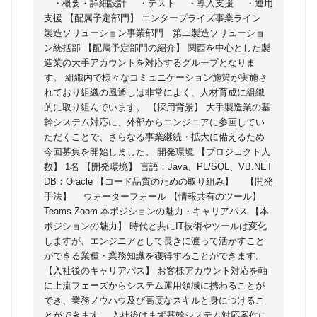
・概要・詳細設計 ・テスト ・導入支援 ・運用
コミュニケーション施策が実施されており組織の風通
支援 【配属予定部門】 エンタープライズ事業ライン
しは非常によく、人材育成に組織的に取り組んでいま
製造ソリューション事業部門 第二製造ソリューショ
す。 【採用背景】 大手製造業の基幹システム対応
ン統括部 【配属予定部門の紹介】 関西を中心とした製
造業の大手アカウントを対応するグループとなりま
に、外部からエンジニアに参画していただくことで、
す。 組織内で様々なコミュニケーション施策が実施さ
さらなる事業継続・拡大に備えるため今回募集を開始
れており組織の風通しは非常によく、人材育成に組織
しました。
的に取り組んでいます。 【採用背景】 大手製造業の基
幹システム対応に、外部からエンジニアに参画してい
ただくことで、さらなる事業継続・拡大に備えるため
今回募集を開始しました。 開発環境 【プロジェクト人
数】 1名 【開発環境】 言語：Java、PL/SQL、VB.NET
DB：Oracle 【コード品質のための取り組み】 【開発
手法】 ウォーターフォール 【情報共有のツール】
Teams Zoom 本ポジションの魅力・キャリアパス 【本
ポジションの魅力】 時代と共にIT技術やツールは変化
しますが、エンジニアとして長きに渡って活かすこと
ができる業種・業務知識を獲得することができます。
【入社後のキャリアパス】 お客様アカウント対応を軸
に上流フェーズからシステム運用領域に携わることが
でき、業務ノウハウ及び高度なスキルと身につけるこ
とができます。 入社後はまず基幹システム対応案件に