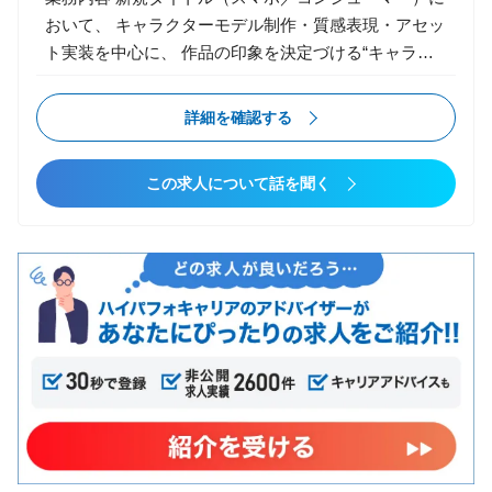
調整 キャラクター・背景・エフェクトの描画負荷最適
おいて、 キャラクターモデル制作・質感表現・アセッ
化 リグ／スキニング／アニメーションBPの技術支援
ト実装を中心に、 作品の印象を決定づける“キャラづ
DCCツール（Maya / Blender / Houdini 等）との連携ワ
くり”全般を担当いただきます。 アートディレクタ
ークフロー構築 アーティスト向けツール／自動化スク
ー・アニメーター・エンジニアと密に連携し、 世界観
詳細を確認する
リプトの設計・開発 エンジニア・アーティスト間の技
に沿ったビジュアルクオリティの追求に取り組んでい
術的調整・課題解決 アセット管理ルール・制作フロー
ただきます。 【主な業務】 ▼ キャラクターモデリン
の設計／改善
この求人について話を聞く
グ キャラクター、NPC、モンスターのモデリング ス
カルプト（ZBrush等）を用いた造形 質感・テクスチ
ャ制作（Substance Painter／Designer） ヘアカード／
毛流れ表現（必要に応じて） PBRベースでのマテリア
ル制作 顔／表情の設計補助（アニメーション部門との
連携） ▼ リギング／セットアップ（担当できる範囲
で） リグ確認／モデルのスキニング対応 変形破綻の
修正、最適化 武器・装備の取付／挙動確認 ▼ 実装／
最適化 Unity／Unrealへの実装・調整 LOD作成、ポリ
ゴン最適化 UV展開、テクスチャ最適化 モバイル／ハ
イエンド双方の制約を意識したモデル制作 ▼ 上流工
程・パイプライン構築 キャラクターデザインの解釈・