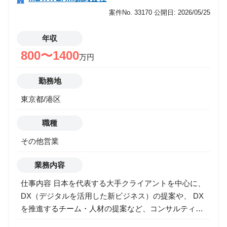
運用/資金管理->アナリスト/エコノミスト/ストラテジ
スト
案件No. 33170
公開日: 2026/05/25
運用/資金管理->バック/ミドル
運用/資金管理->投資理論/アクチュアリー/商品開発
年収
運用/資金管理->運用/資金管理
800〜1400
万円
ITエンジニア
事業推進
勤務地
マーケティング
営業
東京都/港区
その他
職種
希望年収
その他営業
業務内容
勤務地
仕事内容 日本を代表する大手クライアントを中心に、
DX（デジタルを活用した新ビジネス）の提案や、 DX
を推進するチーム・人材の提案など、コンサルティン
グ型の課題解決営業を行って頂きます。 ■ 主な仕事内