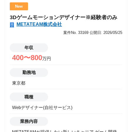
にコンサルティング部門を立ち上げました。 今回の募
New
集は、その部門拡大のための中核メンバーとして、案
3Dゲームモーションデザイナー※経験者のみ
件参画を通じて価値提供を行いながら、組織づくりや
METATEAM株式会社
中長期的な事業戦略を共に推進してくださるコンサル
タントの募集です。 また近年、生成AI・AIエージェン
案件No. 33169
公開日: 2026/05/25
トを中心としたAI活用は、あらゆる業界で「検証
（PoC）」から「実装・定着」へと急速に移行してい
年収
ます。 一方で現場では、以下のような課題が多く残っ
400〜800
万円
ています。 ・PoCは実施したが、本番導入に至らない
・業務課題とAI活用が結びつかず、成果が出ない ・デ
勤務地
ータ・IT基盤・セキュリティなどの設計が追いつかな
東京都
い ・現場と経営層の意思決定をつなぐ人材が不足して
いる METATEAMでは、これらの課題を解決するため
職種
に、AI領域における「構想?実装?定着」を一貫して推
進できる中核人材を募集します。 業務内容 【Manager
Webデザイナー(自社サービス)
職】 ・大手クライアントの新規開拓および深耕、体制
拡大 ・AI領域の提案活動、キーマンとのリレーション
業務内容
構築 ・プロジェクトの立ち上げ・推進・クロージング
METATEAMが提供したい新しいキャリア ゲーム開発