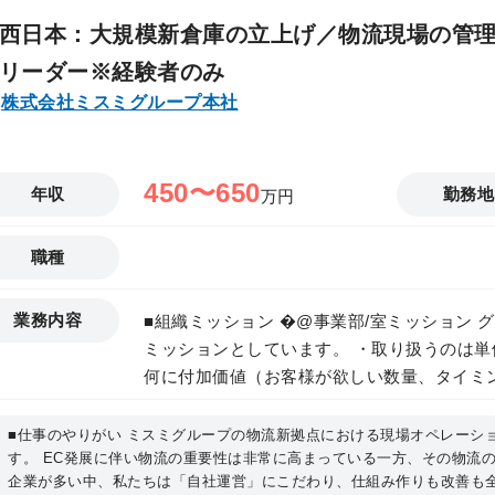
閣総理大臣賞」など、10個を超える賞を受賞しています。 ■仕事
西日本：大規模新倉庫の立上げ／物流現場の管
内容 ■生産委託を行っているパートナー工場
リーダー※経験者のみ
いただいた製品は自社工場に加え、パートナ
株式会社ミスミグループ本社
のポジションではパートナー工場に対する品
口を担当いただきます。これまで培われた開
だきながら、ミスミの生産ノウハウを吸収し
との品質や価格などの取引契約から生産立上げ
450〜650
年収
勤務地
万円
て発注を受ける協力工場の中には直近5年で
ているところもあり、一緒に生産を改善する
職種
ジが近いです。：60％ ■新商品および新機能
ビスであり、より多くのユーザーに利用いた
業務内容
■組織ミッション �@事業部/室ミッション
購買分析と利用ユーザーのご意見をもとにど
ミッションとしています。 ・取り扱うのは
より良いサービスになるには何が必要か、開
何に付加価値（お客様が欲しい数量、タイミ
だきます。パートナー工場との技術的すり合
バリーなど）を乗せていくかを画策 ・多種多
定義などを推進し、機能のリリースまで実行
業務量波動が大きいという特性に対して、確
■仕事のやりがい ミスミグループの物流新拠点における現場オペレーシ
しての役割を果たしていきます。（システム
す。 EC発展に伴い物流の重要性は非常に高まっている一方、その物流の
く（※一般的な物流倉庫より複雑性が高いです） �Aチームミッション グ
おります。システム開発の深い知識は必須で
企業が多い中、私たちは「自社運営」にこだわり、仕組み作りも改善も
流の新拠点安定稼働と、物流オペレーションのモデル進化 �B
理解が深まります）：30％ ■自己啓発（知