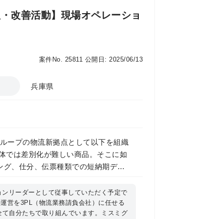
情報 �@担当業務
理・改善活動】現場オペレーショ
に対する調達改善業務：meviyで発注
ー工場でも生産を行っています。今回
質指導、生産改善とそれに伴う交渉窓
発・生産に関わる知識を活かしていた
案件No. 25811
公開日: 2025/06/13
、バイヤー担当としてパートナー工場
まで実行いただきます。meviyを通じ
兵庫県
売上を倍増させるなど大きな成果を上げ
パートナーとして伴走していくイメー
の企画立案：meviyは発展途上のサー
だくためのサービス改善が必要です。
 グループの物流新拠点として以下を組織
のような機能を追加していくべきか、
単体では差別化が難しい商品。そこに如
発アイテムを選定、企画立案していた
ング、仕分、伝票種類での短納期デリ
わせやシステム開発部門への要求仕様
様な商品種の取り扱いや、月/週/日次の
いただくことでプロダクトオーナーと
実短納期とコスト競争力を追求してい
ョンリーダーとして従事していただく予定で
開発自体は専任の別チームが担当して
運営を3PL（物流業務請負会社）に任せる
ループ物
はありませんが、活動する中で自然と
全て自分たちで取り組んでいます。ミスミグ
自組織の強み・事業
の探索）：当組織では、希望するセミ