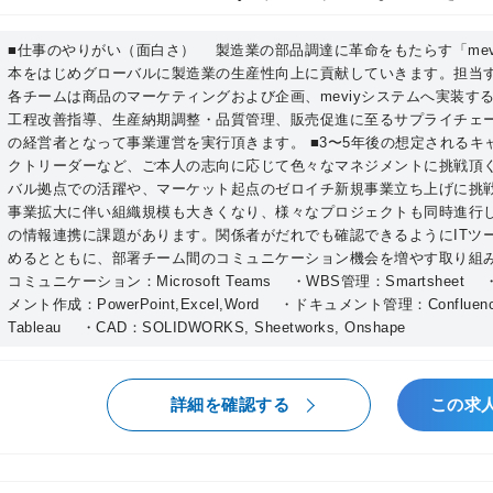
減・安定供給・品質向上です。 ２.新商品および新機能の企画立案（40％） meviyは
ます。 �Aチームミッション 工場自動化のための設備装置/治具の構成部品である
発展途上のサービスで、より多くのユーザー
板金部品にフォーカスして、マーケティング
■仕事のやりがい（面白さ） 製造業の部品調達に革命をもたらす「meviy
購買傾向分析やユーザーの意見をもとに、追
本をはじめグローバルに製造業の生産性向上に貢献していきます。担当
販売までの全ての業務に関わる仕事になりま
各チームは商品のマーケティングおよび企画、meviyシステムへ実装す
テムを選定・企画を行います。パートナー工
の”不”を徹底的に解消し、労働生産性の向上
工程改善指導、生産納期調整・品質管理、販売促進に至るサプライチェ
開発部門への仕様定義を推進し、機能リリー
げ、最終的には「ものづくりに”創造”と”笑顔”」を目指しま
の経営者となって事業運営を実行頂きます。 ■3〜5年後の想定される
ナーとしての役割を担います。システム開発
事業責任者からのコメント等 “meviy”（メ
クトリーダーなど、ご本人の志向に応じて色々なマネジメントに挑戦頂
活動の中で理解が深まるため専門知識は不要
中でも高成長が期待されているビジネスにな
バル拠点での活躍や、マーケット起点のゼロイチ新規事業立ち上げに挑
問い合わせ対応業務として、3か月に1日程度
して最も大切にしているのは「お客様の声＝Voice
事業拡大に伴い組織規模も大きくなり、様々なプロジェクトも同時進行
の情報連携に課題があります。関係者がだれでも確認できるようにITツ
の業務が可能、代休取得は必須） ３.自己啓発（知の探索）（10％） 当組織では、
早く新商品/新機能を市場リリースしていく
めるとともに、部署チーム間のコミュニケーション機会を増やす取り組み
希望するセミナーや研修参加、資格取得など
の事業開発メンバーが担当の開発テーマを有
コミュニケーション：Microsoft Teams ・WBS管理：Smartsheet ・
必要と思うことは能動的に発信し、チーム力
画を練って市場リリースまで実行をしていま
メント作成：PowerPoint,Excel,Word ・ドキュメント管理：Confluen
抜き、挑み続ける」ことです、開発テーマを
Tableau ・CAD：SOLIDWORKS, Sheetworks, Onshape
上がり必ずや成長を実感いただけます。 �C採用背景 需要が増加している顧客ニ
ーズに対応するための組織体制の強化 �Dmeviyについて meviyは、特注形状の機
械加工部品を圧倒的なスピードで受注生産す
詳細を確認する
この求
ービスです。部品の設計データ（3DCAD）
と納期を回答、製造プログラムの自動生成に
働生産性向上への貢献などが認められ、これま