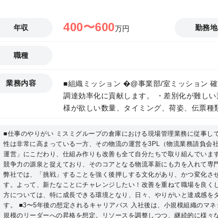
400〜600
年収
勤務地
万円
職種
業務内容
■組織ミッション �@事業部/室ミッション
調達効率化に貢献します。 ・差別化が難し
様が欲しい数量、タイミング、荷姿、伝票種
群、業務量波動が大きいサービスモデルのな
求し続ける �Aチームミッション ミスミのコアコンピタンスでもある確実短納期を
■仕事のやりがい ミスミグループの倉庫における現場管理業務に従事し
性は非常に高まっている一方、その物流の運営を3PL（物流業務請負会
支えるのが物流サービスグループ職務であり
運営」にこだわり、仕組み作りも改善も全て自分たちで取り組んでいま
切り離せません。 現場管理の視点から物流
競争力の源泉と捉えており、そのコアとなる物流革新にも力を入れて専
り、発展・進化させていくことがミッションです。 �B自組織の強み・
弊社では、「挑戦」することを強く後押しする文化があり、かつ変化さ
からのコメント等 当センターはグループの
す。よって、新たなことにチャレンジしたい！改善を重ねて職場を良く
けており、最新鋭の立体自動倉庫及び倉庫管
方については、特に成長できる環境となり、日々、やりがいと達成感を
備の最適運用を考え、確実短納期で商品を届ける
す。 ■3〜5年後の想定されるキャリアパス 入社後は、小規模組織のマ
規模のリーダーへの昇格を想定。リソースを調整しつつ、継続的に様々
情報 �@担当業務内容 【現場マネジメント