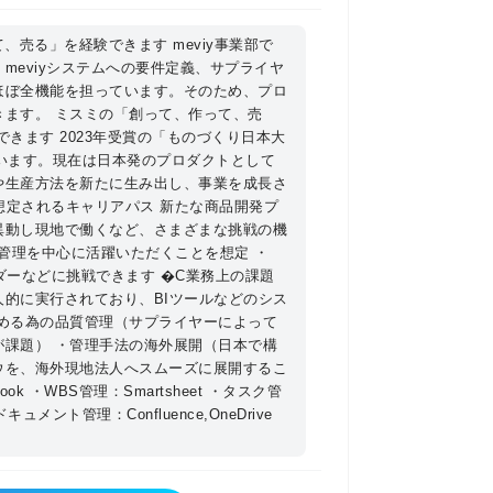
スタート、国内シェアNo.1へと成長した
売る」を経験できます meviy事業部で
eviyシステムへの要件定義、サプライヤ
ー）の更なる進化を追求し製造業界に貢献
ほぼ全機能を担っています。そのため、プロ
ます。 ミスミの「創って、作って、売
iyのパートナー企業である受託加工会社
できます 2023年受賞の「ものづくり日本大
の企画/開発、需給バランス調整、品質
ています。現在は日本発のプロダクトとして
ョンとなります。今後は、meviyサ
や生産方法を新たに生み出し、事業を成長さ
ヤー開発支援やグローバル調達戦略
想定されるキャリアパス 新たな商品開発プ
異動し現地で働くなど、さまざまな挑戦の機
確立）にも注力していきます。 お客
管理を中心に活躍いただくことを想定 ・
ビス向上を推進することで、meviy
ダーなどに挑戦できます �C業務上の課題
することを目指しています。 �B
的に実行されており、BIツールなどのシス
eviy”（メビー）は2019年に事業を
める為の品質管理（サプライヤーによって
あり毎年高成長を遂げているビジネス
課題） ・管理手法の海外展開（日本で構
ウを、海外現地法人へスムーズに展開するこ
しているのは二点です。1つは 「お客
ook ・WBS管理：Smartsheet ・タスク管
とし如何に早く新商品/新機能を市場リリースし
 ・ドキュメント管理：Confluence,OneDrive
の声＝Voice of Supplier」 を
追加のリリースや支援ツールを提供して
サプライヤーを担当しながら、新商品リ