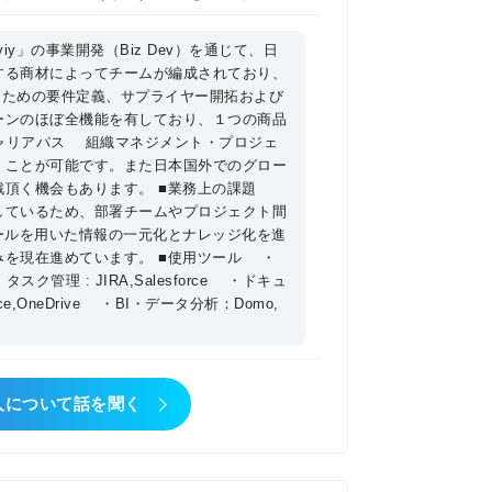
に利用されるための改善が必要です。
から商品企画、システム企画、生産、
」の事業開発（Biz Dev）を通じて、日
加機能や利便性向上に必要な開発アイ
する商材によってチームが編成されており、
す。それらを通して「製造業のお客様
るための要件定義、サプライヤー開拓および
場との技術的すり合わせや、システム
に貢献すること」をミッションとして掲
ーンのほぼ全機能を有しており、１つの商品
スまで実行することでプロダクトオー
す。 �B自組織の強み・
キャリアパス 組織マネジメント・プロジェ
は専任チームが担当しておりますが、
ビー）は2019年に事業スタート、弊社の
くことが可能です。また日本国外でのグロー
です。 ※リリース商品に関する顧客お
ります。そんな中で事業開発チームと
戦頂く機会もあります。 ■業務上の課題
で土・祝出勤があります（リモートで
 of Customer」を起点に、如何に
しているため、部署チームやプロジェクト間
ールを用いた情報の一元化とナレッジ化を進
かという事です。当チームではそれぞれ
を現在進めています。 ■使用ツール ・
積極的な自己研鑽を奨励しています。
しており、一人ひとりが自らで考え計
タスク管理 : JIRA,Salesforce ・ドキュ
向上に貢献していただきます。
す。その過程で求められるのは「考え
ce,OneDrive ・BI・データ分析：Domo,
重ねるごとに貴方の経営技量は確実に
る革命的なオンライン機械部品調達サ
人について話を聞く
をアップロードすると、AIが即時に価格
より最短１日出荷を実現しました。労
でに「第9回 ものづくり日本大賞 内