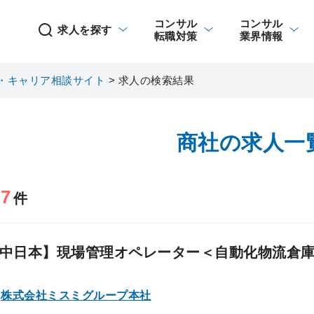
コンサル
コンサル
求人を探す
転職対策
業界情報
・キャリア相談サイト
>
求人の検索結果
商社の求人一
7
当
件
中日本】現場管理オペレーター＜自動化物流倉
株式会社ミスミグループ本社