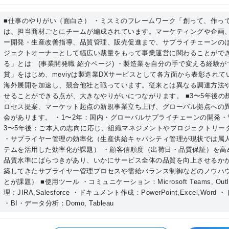
バー：40代 1名/30代 2名/20代 5名 �@事業部/室ミッション 「ものづくりに”創
造”と”笑顔”」をミッションに2019年に事業
■仕事のやりがい（面白さ） ・ミスミのフレームワーク「創って、作って、
は、担当商材ごとにチームが編成されています。マーケティングや企画、m
デジタル部品調達サービス“meviy”（メビ
ー開発・生産改善指導、品質管理、販売促進まで、サプライチェーンの
する事を目指しています。 �Aチームミッション パートーナーサクセスチームの
ジェクトオーナーとして幅広い裁量をもって事業運営に関わることができ
担当商材は切削・旋盤加工部品となり、mev
る」とは (事業開発職 紹介ページ) ・製造業を自分の手で変える経験が
様(以下サプライヤー)の開発支援/管理、商品
賞」をはじめ、meviyは製造業DXサービスとして各方面から表彰され
管理など 生産戦略に関わる業務がチームミッシ
海外展開を加速し、競合他社と戦っています。従来とは異なる調達方法
ービスの海外展開加速化の為、現地サプライ
せることができる点が、大きなやりがいにつながります。 ■3〜5年後の
ロセス提案、マーケット起点の新規事業立ち上げ、グローバル拠点への
（現地調達メーカー開発、最適調達フローの
会があります。 ・1〜2年：国内・グローバルサプライチェーンの開発・
様、協力サプライヤー様の声/要望を聴き、サー
3〜5年後：ご本人の志向に応じ、組織マネジメントやプロジェクトリー
を世界最高のモノづくりオンデマンドサービスに
・サプライヤー管理の効率化（生産供給キャパシティ管理が現状では属人
自組織の強み・事業責任者からのコメント等 “m
テムを活用した効率化が課題） ・顧客信頼度（出荷日・品質保証）を高
スタートし、弊社（＝ミスミ）の新規事業で
品質水準にばらつきがあり、いかにサービス全体の品質を向上させるかが
築してきたサプライヤー管理プロセスや需給バランス制御などのノウハ
です。 パートーナーサクセスチームで大切に
とが課題） ■使用ツール ・コミュニケーション：Microsoft Teams, Outl
様の声＝Voice of Customer」を起点
理 : JIRA,Salesforce ・ドキュメント作成：PowerPoint,Excel,Word
ていくかという事、そしてもう1つは 「サプライヤー様
・BI・データ分析：Domo, Tableau
元に生産改善に繋がるシステム改修/新機能
いくことです。 当チームでは各メンバーが