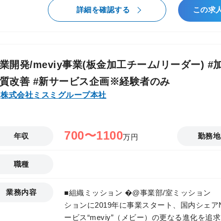
リース案件を持っており、一人ひとりが自らで
詳細を確認する
この求
す。 その過程で求められるのは「考え抜き
重ねるごとに貴方の経営技量は確実に上がり
を実感いただけると思います。 �Cmeviyについて meviyは、特注形状の機械加工
部品を圧倒的なスピードで受注生産する革命
業開発/meviy事業(板金加工チーム/リーダー) 
です。部品の設計データ（3DCAD）をアップ
質改善 #新サービス企画※経験者のみ
を回答、製造プログラムの自動生成により最
性向上への貢献などが認められ、これまでに「
株式会社ミスミグループ本社
大臣賞」など、多数の賞を受賞しています。 �D採用背景 パートナーサクセスチ
ームにおける対応領域拡大に伴う組織体制の強化 ■仕事情報 �@担当業
１.meviy事業を支えるパートナー工場に対
700〜1100
年収
勤務地
万円
meviyで注文された製品を生産する自社工
調達先の開拓を担当していただきます。 ・
職種
理及び、支援 （発注・供給量、品質・生産
補の選定と見極め （工場監査、取引契約、
業務内容
性・業務改善につながる独自システムの開発
■組織ミッション �@事業部/室ミッション 
ーとの要件定義やPJ進捗管理） ・今後の活
ションに2019年に事業スタート、国内シェア
援やグローバル最適調達を新たなミッション
ービス“meviy”（メビー）の更なる進化を