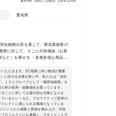
案件No. 29512
公開日: 2025/12/08
愛知県
 確実短納期出荷を通じて、製造業顧客の
い業態に対して、そこに付加価値（お客
類など）を乗せる ・多種多様な商品
かで、確実短納期とコスト競争力を追
ていただきます。EC発展に伴い物流の重要
社）に任せる企業が多い中、私たちは「自社
、人と設備（自働倉庫）の安定稼動は
す。ミスミグループとして「確実短納期」を
を支え、ミスミのコアコンピタンスを守
門人材の採用・組織強化を図っています。
事業責任者
せることに対しても協力的な社風となりま
物流基盤モデルとなるセンターと位置づ
していきたい！など、プロアクティブ思考の
理システムが備わっています。 人と設
ダイレクトに感じられる職場となっていま
ための中核を担う組織です。 ■仕事
ネジメントから経験と実績を積み上げ、30名
なプロジェクトにも参画し、マネジメント力
】 −お客様へ「確実短納期」に商品をお