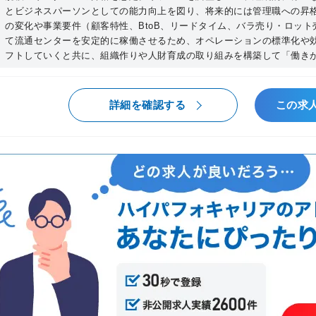
とビジネスパーソンとしての能力向上を図り、将来的には管理職への昇格
届けするためのオペレーションの遂行 −日々のSQTC(S
の変化や事業要件（顧客特性、BtoB、リードタイム、バラ売り・ロッ
の管理と目標達成に向けた改善実行 −業務量
て流通センターを安定的に稼働させるため、オペレーションの標準化や
マネジメント人数：20名規模：40％ 【改善
フトしていくと共に、組織作りや人財育成の取り組みを構築して「働き
に向けたカイゼン活動の推進・実行 −日々の
実行 −改善サイクルが自走する文化と組織の構
と人づくりを通して、次の管理者候補の育成 
詳細を確認する
この求
できる組織・人づくり：20％