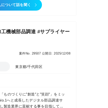
PDCAを回してタスクを遂行していま
人について話を聞く
、挑み続ける」ことです。開発テーマを
、ビジネスパーソンとして自身の成長
的なオンライン機械部品調達サービス
#加工機械部品調達 #サプライヤー
ロードすると、AI が即時に価格と納期
短１日出荷を実現しました。労働生産
第9回 ものづくり日本大賞 内閣総理
案件No. 29507
公開日: 2025/12/08
務内容
する調達・生産改善業務（50%）
東京都/千代田区
場およびパートナー工場の管理や、新たな
お任せする業務 ?パートナー工場の管
性改善、原価低減） ?新規の調達先候
安定した取引までの立上支援） ?生産
 （自社システム開発チームや、ベンダ
「ものづくりに”創造”と”笑顔”」をミッ
動方針 ミスミ海外現地法人の現地調達支
No.1へと成長したデジタル部品調達サ
として着手予定です。目的は原価低
追求し製造業界に貢献する事を目指してい