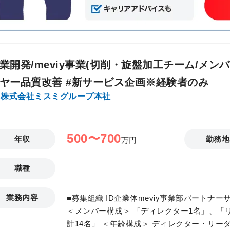
業開発/meviy事業(切削・旋盤加工チーム/メンバ
ヤー品質改善 #新サービス企画※経験者のみ
株式会社ミスミグループ本社
500〜700
年収
勤務地
万円
職種
業務内容
■募集組織 ID企業体meviy事業部パートナー
＜メンバー構成＞ 「ディレクター1名」、「
計14名」 ＜年齢構成＞ ディレクター・リーダー：5