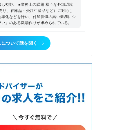
も視野。 ■業務上の課題 様々な外部環境
afety・Quality・Time・Cost)
ト売り、在庫品・受注生産品など）に対応し
に応じた最適オペレーション設計※現場
効率化などを行い、付加価値の高い業務にシ
推進】 −改善リーダーとして全体最適化
がい」のある職場作りが求められている。
業務の標準化と更なるカイゼンの計画・
築：40％ 【人材育成】 −組織づくり
−標準化と更なるカイゼンを通して進化
人について話を聞く