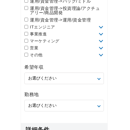
運用/資金管理->バック/ミドル
運用/資金管理->投資理論/アクチュ
アリー/商品開発
運用/資金管理->運用/資金管理
ITエンジニア
事業推進
マーケティング
営業
その他
希望年収
勤務地
詳細条件