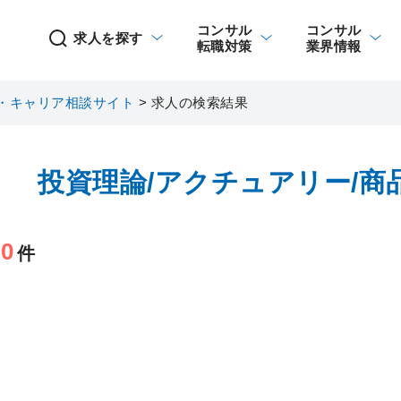
コンサル
コンサル
求人を探す
転職対策
業界情報
・キャリア相談サイト
>
求人の検索結果
投資理論/アクチュアリー/商
0
当
件