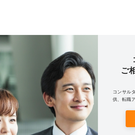
ご
コンサル
供、転職