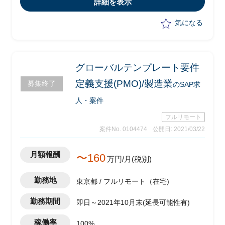
詳細を表示
・導入フェーズにおけるサテライトの変
更（SAP HR/SFSF)領域
気になる
グローバルテンプレート要件
定義支援(PMO)/製造業
募集終了
のSAP求
人・案件
フルリモート
案件No. 0104474
公開日: 2021/03/22
月額報酬
〜160
万円/月(税別)
勤務地
東京都 / フルリモート（在宅)
勤務期間
即日～2021年10月末(延長可能性有)
稼働率
100%