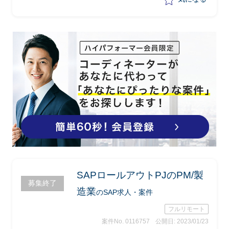
ムを想定して参画
-各プロセスチームへタスクを渡した上
で、進捗管理
-チーム横断の課題に関しては、課題解
決のための推進をリード
SAPロールアウトPJのPM/製
募集終了
造業
のSAP求人・案件
フルリモート
案件No. 0116757
公開日: 2023/01/23