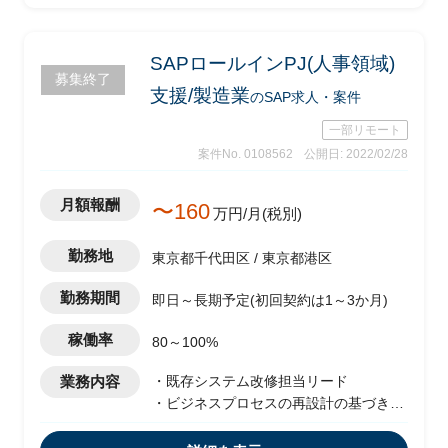
SAPロールインPJ(人事領域)
募集終了
支援/製造業
のSAP求人・案件
一部リモート
案件No. 0108562
公開日: 2022/02/28
月額報酬
〜160
万円/月(税別)
勤務地
東京都千代田区 / 東京都港区
勤務期間
即日～長期予定(初回契約は1～3か月)
稼働率
80～100%
業務内容
・既存システム改修担当リード
・ビジネスプロセスの再設計の基づき、
各サテライト環境の要件定義を実施
・プロジェクトリスクの検討