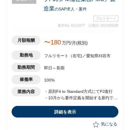
造業
のSAP求人・案件
フルリモート
案件No. 0113977
公開日: 2023/05/08
月額報酬
〜180
万円/月(税別)
勤務地
フルリモート（在宅)／愛知県刈谷市
勤務期間
即日～長期
稼働率
100%
業務内容
・原則Fit to Standard方式にてPJ進行
・10月から要件定義を開始する新Pjであ
り、要件定義フェーズは半年程度を想定
・業務分析/パラメータ設定等の進捗管理
詳細を表示
・PM補佐として全体スケジュールの策
定
気になる
・PJ進行上のリスク洗い出し、次善策検