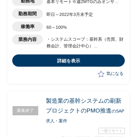
勤務地
基本リモート※週2MTGのみオンサイ
ト
勤務期間
即日～2022年3月末予定
稼働率
60～100%
業務内容
・システムスコープ：基幹系（売買、財
務会計、管理会計中心）
・SAPのFICOコンサル(特にAPARが重要
論点)の視点をもってクライアントのITの
詳細を表示
主に会計の方々と基幹系システムの方向
性へアドバイスができる方を募集
気になる
※実務的な部分はリモートですが、週2
回1h程度発生する、クライアントとの討
議のみオンサイトとなります(東京駅)
製造業の基幹システムの刷新
プロジェクトのPMO推進
募集終了
のSAP
求人・案件
一部リモート