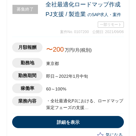
・全社最適内容の検証
全社最適化ロードマップ作成
募集終了
PJ支援 / 製造業
のSAP求人・案件
一部リモート
案件No. 0107200
公開日: 2021/09/06
月額報酬
〜200
万円/月(税別)
勤務地
東京都
勤務期間
即日～2022年1月中旬
稼働率
60～100%
業務内容
・全社最適化PJにおける、ロードマップ
策定フェーズの支援
・ROIC分析などの見える化要件定義
・ERPを導入するための現状分析
詳細を表示
・営業/生産領域の現状調査
・管理軸決定および合理的理由の明確化
気になる