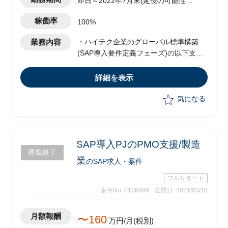
即日～2022年7月末(延長の可能性あ
り)
稼働率
100%
業務内容
・ハイテク企業のグローバル標準構築
(SAP導入要件定義フェーズ)の以下支援
-販売管理領域(SD)業務側として、SAP
の設計に絡む業務課題をクライアント、
詳細を表示
コンサル含めコンタクトを取り、課題整
理
気になる
-グローバル拠点へ、日本でデザインさ
れたテンプレートを展開支援(SD領域)
SAP導入PJのPMO支援/製造
募集終了
業
のSAP求人・案件
フルリモート
案件No. 0106999
公開日: 2021/03/10
月額報酬
〜160
万円/月(税別)