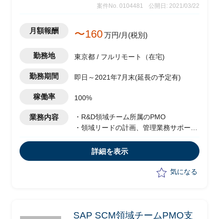
案件No. 0104481
公開日: 2021/03/22
月額報酬
〜160
万円/月(税別)
勤務地
東京都 / フルリモート（在宅)
勤務期間
即日～2021年7月末(延長の予定有)
稼働率
100%
業務内容
・R&D領域チーム所属のPMO
・領域リードの計画、管理業務サポート
・グローバルとローカルの計画、管理、
業務遂行アプローチをアライン
詳細を表示
・会議のファシリテーション、進行をサ
ポート
気になる
SAP SCM領域チームPMO支