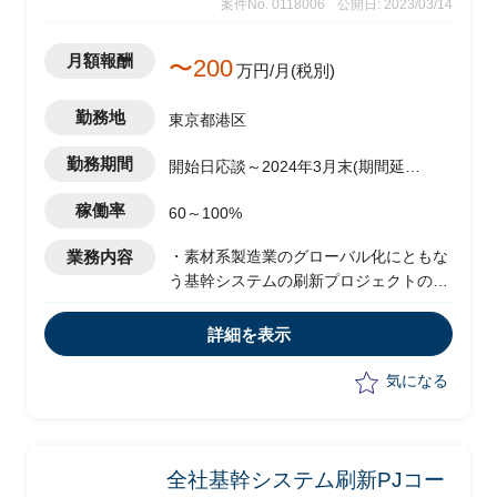
案件No. 0118006
公開日: 2023/03/14
月額報酬
〜200
万円/月(税別)
勤務地
東京都港区
勤務期間
開始日応談～2024年3月末(期間延長
予定)
稼働率
60～100%
業務内容
・素材系製造業のグローバル化にともな
う基幹システムの刷新プロジェクトの
PMO推進
・AsIs、ToBe、RFP策定、構想策定、拠
詳細を表示
点共通化、ITプランニング、要件定義等
の各フェーズにおける実行支援(複数プ
気になる
ロジェクト毎に役割設定)
全社基幹システム刷新PJコー