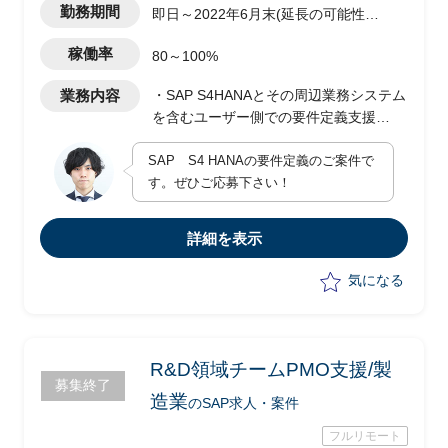
勤務期間
即日～2022年6月末(延長の可能性あ
り)
稼働率
80～100%
業務内容
・SAP S4HANAとその周辺業務システム
を含むユーザー側での要件定義支援
・FI(財務会計)領域
SAP S4 HANAの要件定義のご案件で
・要件定義行程は、2022年4月から約1
す。ぜひご応募下さい！
年間（リリースは2025年4月想定）
詳細を表示
気になる
R&D領域チームPMO支援/製
募集終了
造業
のSAP求人・案件
フルリモート