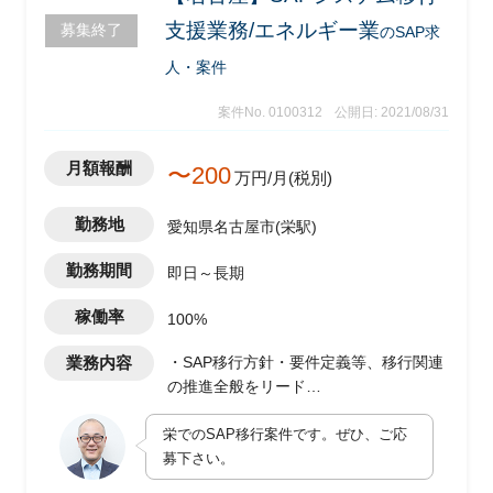
支援業務/エネルギー業
募集終了
のSAP求
人・案件
案件No. 0100312
公開日: 2021/08/31
月額報酬
〜200
万円/月(税別)
勤務地
愛知県名古屋市(栄駅)
勤務期間
即日～長期
稼働率
100%
業務内容
・SAP移行方針・要件定義等、移行関連
の推進全般をリード
・移行リーダーとして移行業務全般のマ
栄でのSAP移行案件です。ぜひ、ご応
ネジメント
募下さい。
・ステコミ等マネジメントへのレポート
等の報告対応