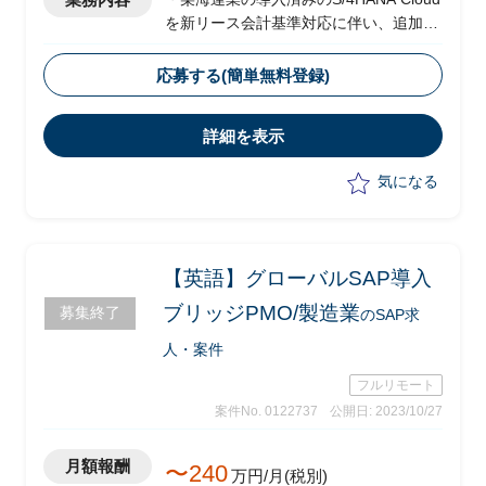
を新リース会計基準対応に伴い、追加開
発を行う
・新リース会計基準対応PJにおける移行
応募する(簡単無料登録)
業務を担当
※有力候補はPro PlusやOBIC
詳細を表示
・既存システムからの移行作業の推進
・移行計画策定
気になる
・進捗管理、課題管理
・移行対象データの整備・分析および移
行計画の立案を担当
・WBSやRedmine等を用いた移行スケジ
【英語】グローバルSAP導入
ュールの管理や課題管理を担当
ブリッジPMO/製造業
募集終了
のSAP求
人・案件
フルリモート
案件No. 0122737
公開日: 2023/10/27
月額報酬
〜240
万円/月(税別)