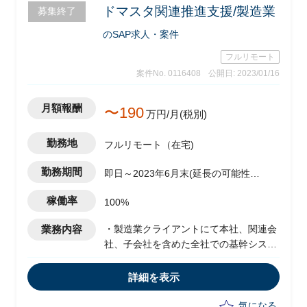
ドマスタ関連推進支援/製造業
募集終了
のSAP求人・案件
フルリモート
案件No. 0116408
公開日: 2023/01/16
月額報酬
〜190
万円/月(税別)
勤務地
フルリモート（在宅)
勤務期間
即日～2023年6月末(延長の可能性あ
り)
稼働率
100%
業務内容
・製造業クライアントにて本社、関連会
社、子会社を含めた全社での基幹システ
ム刷新プロジェクトが進行中
・チームメンバーとして他メンバーと協
詳細を表示
業し下記業務を担当
-参画後はコードマスタ関連の推進チー
気になる