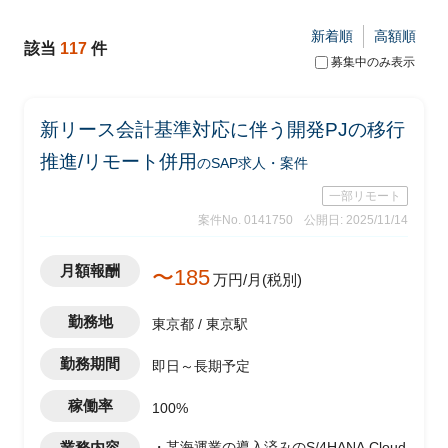
新着順
高額順
該当
117
件
募集中のみ表示
新リース会計基準対応に伴う開発PJの移行
推進/リモート併用
のSAP求人・案件
一部リモート
案件No. 0141750
公開日: 2025/11/14
月額報酬
〜185
万円/月(税別)
勤務地
東京都 / 東京駅
勤務期間
即日～長期予定
稼働率
100%
業務内容
・某海運業の導入済みのS/4HANA Cloud