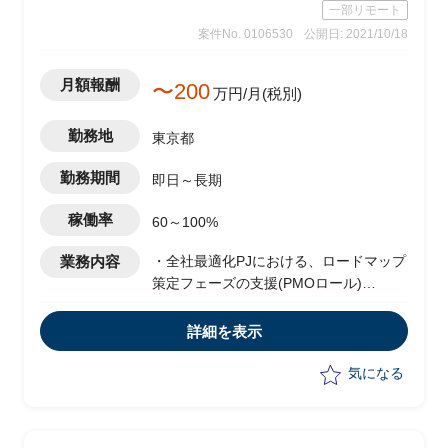
一部リモート
・その後の導入までの調整、折衝
案件No. 0106530
公開日: 2021/10/18
月額報酬
〜200
万円/月(税別)
勤務地
東京都
勤務期間
即日～長期
稼働率
60～100%
業務内容
・全社最適化PJにおける、ロードマップ
策定フェーズの支援(PMOロール)
・ROIC分析などの見える化要件定義
・管理軸決定および合理的理由の明確化
詳細を表示
・KPI基礎データ収集可否の調査（例：
集中購買分野など）
気になる
・プロジェクト計画策定
・IT経営戦略資料作成
・業改ポイントの整理と基本合意