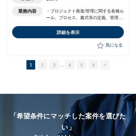
業務内容
・プロジェクト推進/管理に関する各種ル
ール、プロセス、書式等の定義、管理タ
スクの実行
・レビューボード、定例進捗会議等プロ
詳細を表示
ジェクト全体会議の準備/推進
気になる
1
2
3
4
5
6
>
...
「希望条件にマッチした案件を選びた
い」