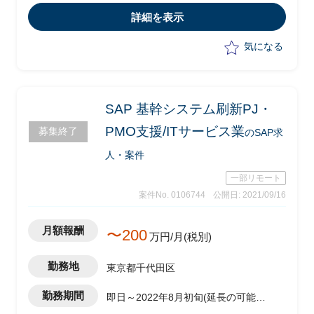
・ベンダーコントロール
詳細を表示
気になる
SAP 基幹システム刷新PJ・
PMO支援/ITサービス業
募集終了
のSAP求
人・案件
一部リモート
案件No. 0106744
公開日: 2021/09/16
月額報酬
〜200
万円/月(税別)
勤務地
東京都千代田区
勤務期間
即日～2022年8月初旬(延長の可能性