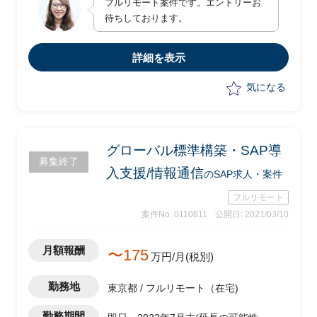
フルリモート案件です。エントリーお
ど）のドラフトを作成
待ちしております。
・PJの各チームリードとコミュニケーシ
ョンを取りながら方針の取りまとめ
・ファシリテーション
詳細を表示
・進捗管理、課題管理、品質管理、リス
ク管理方法の提案、および各チームと連
気になる
携
グローバル標準構築・SAP導
募集終了
入支援/情報通信
のSAP求人・案件
フルリモート
案件No. 0110811
公開日: 2021/03/10
月額報酬
〜175
万円/月(税別)
勤務地
東京都 / フルリモート（在宅)
勤務期間