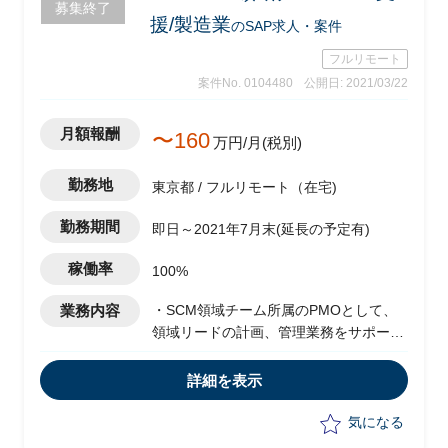
募集終了
援/製造業
のSAP求人・案件
フルリモート
案件No. 0104480
公開日: 2021/03/22
月額報酬
〜160
万円/月(税別)
勤務地
東京都 / フルリモート（在宅)
勤務期間
即日～2021年7月末(延長の予定有)
稼働率
100%
業務内容
・SCM領域チーム所属のPMOとして、
領域リードの計画、管理業務をサポート
・グローバルとローカルの計画、管理、
業務遂行アプローチをアライン
詳細を表示
・領域横断論点等計画を整合する
・領域内でのリソース計画の策定サポー
気になる
ト