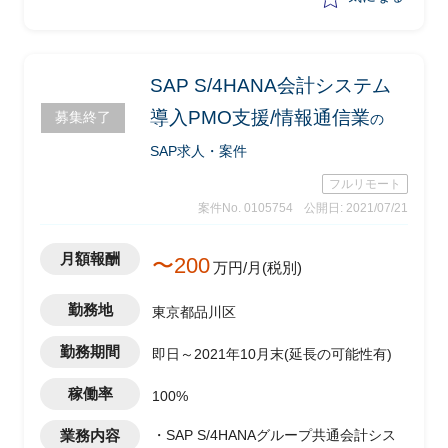
・KPI基礎データ収集可否の調査（例：
集中購買分野など）
・プロジェクト計画策定
・IT経営戦略資料作成
SAP S/4HANA会計システム
・業改ポイントの整理と基本合意
導入PMO支援/情報通信業
募集終了
の
SAP求人・案件
フルリモート
案件No. 0105754
公開日: 2021/07/21
月額報酬
〜200
万円/月(税別)
勤務地
東京都品川区
勤務期間
即日～2021年10月末(延長の可能性有)
稼働率
100%
業務内容
・SAP S/4HANAグループ共通会計シス