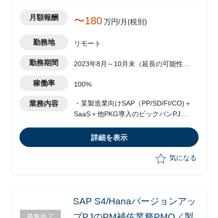
月額報酬
〜180
万円/月(税別)
勤務地
リモート
勤務期間
2023年8月～10月末（延長の可能性あ
り）
稼働率
100%
業務内容
・某製造業向けSAP（PP/SD/FI/CO)＋
SaaS＋他PKG導入のビックバンPJ
・本社で導入済のSAPパイロット版を各
子会社へ展開するPJのPM支援
詳細を表示
気になる
SAP S4/Hanaバージョンアッ
プPJのPM補佐業務PMO／製
募集終了