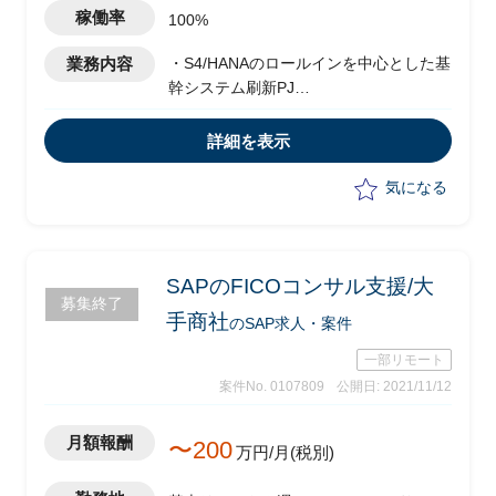
あり)
稼働率
100%
業務内容
・S4/HANAのロールインを中心とした基
幹システム刷新PJ
・プロジェクト全体の進捗/課題管理/チ
ーム間の調整
詳細を表示
・プロパーメンバーと連携したPMO全般
のタスク
気になる
SAPのFICOコンサル支援/大
募集終了
手商社
のSAP求人・案件
一部リモート
案件No. 0107809
公開日: 2021/11/12
月額報酬
〜200
万円/月(税別)