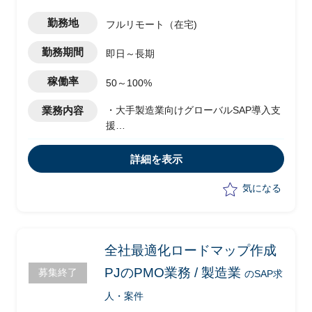
勤務地
フルリモート（在宅)
勤務期間
即日～長期
稼働率
50～100%
業務内容
・大手製造業向けグローバルSAP導入支
援
・PMOとしてのPJの進捗管理、課題管
理
詳細を表示
・米州展開の方針検討など日本側で検討
すべきPJ計画の推進と実行（素案作成・
気になる
関係者とのMTG・計画立案）
・日本側で検討したスケジュールや進め
方について、現地側（米州側）への展
開・浸透など現地コンサルとのコミュニ
全社最適化ロードマップ作成
ケーション
PJのPMO業務 / 製造業
募集終了
のSAP求
・米州ローカルSAPコンサルのローカル
要件整理内容について、内容の大まかな
人・案件
理解とテンプレートとの整合確認