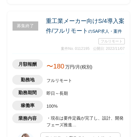
討
・定常進行管理(タスクは分散)
重工業メーカー向けS/4導入案
募集終了
件/フルリモート
のSAP求人・案件
フルリモート
案件No. 0112195
公開日: 2022/11/07
月額報酬
〜180
万円/月(税別)
勤務地
フルリモート
勤務期間
即日～長期
稼働率
100%
業務内容
・現在は要件定義が完了し、設計、開発
フェーズ推進
・各種方針書（移行方針、テスト方針な