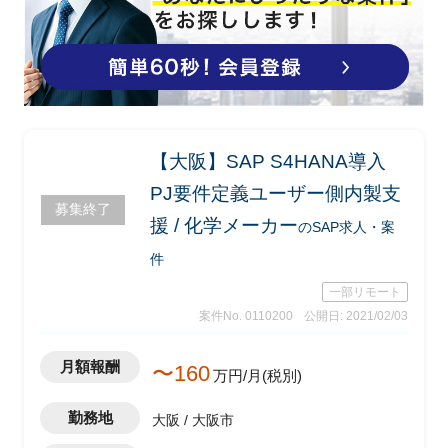
【大阪】SAP S4HANA導入
PJ要件定義ユーザー側内製支
募集終了
援 / 化学メーカー
のSAP求人・案
件
一部リモート
案件No. 0110200
公開日: 2021/02/03
月額報酬
〜160
万円/月(税別)
勤務地
大阪 / 大阪市