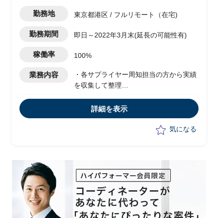
勤務地
東京都港区 / フルリモート（在宅)
勤務期間
即日～2022年3月末(延長の可能性有)
稼働率
100%
業務内容
・各サプライヤー周知担当の方から実績
を収集して整理
・遅延がある場合の各状況確認実務
・課題について収集して整理実務
詳細を表示
・周知関連資料の作成実務
・ステークホルダーからの問い合わせ対
気になる
応支援
・GSS FSS登録申請(サプライヤーから
の依頼を一括申請）