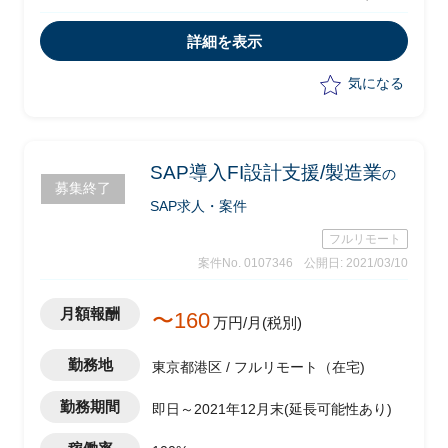
報開示、情報共有を行うために、Web/
アプリの構築にかかわる周辺業務の整
詳細を表示
理、プロジェクト全体マネジメントの以
下支援
気になる
-Web/Appの要件定義
-UAT支援
-チェンジリクエストの対応
SAP導入FI設計支援/製造業
の
募集終了
SAP求人・案件
フルリモート
案件No. 0107346
公開日: 2021/03/10
月額報酬
〜160
万円/月(税別)
勤務地
東京都港区 / フルリモート（在宅)
勤務期間
即日～2021年12月末(延長可能性あり)