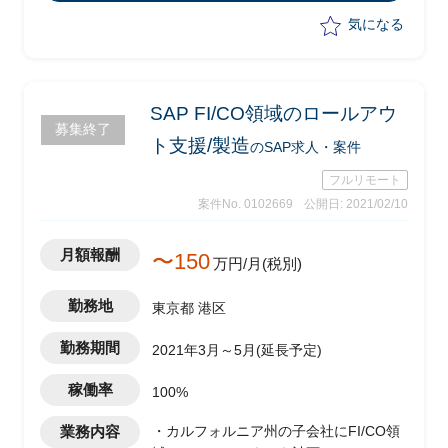
気になる
SAP FI/CO領域のロールアウ
募集終了
ト支援/製造
のSAP求人・案件
フルリモート
案件No. 0102669
公開日: 2021/02/10
月額報酬
〜150
万円/月(税別)
勤務地
東京都 港区
勤務期間
2021年3月～5月(延長予定)
稼働率
100%
業務内容
・カルフォルニア州の子会社にFI/CO領