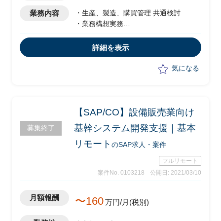
業務内容
・生産、製造、購買管理 共通検討
・業務構想実務
・SAP実務
詳細を表示
気になる
【SAP/CO】設備販売業向け
基幹システム開発支援｜基本
募集終了
リモート
のSAP求人・案件
フルリモート
案件No. 0103218
公開日: 2021/03/10
月額報酬
〜160
万円/月(税別)