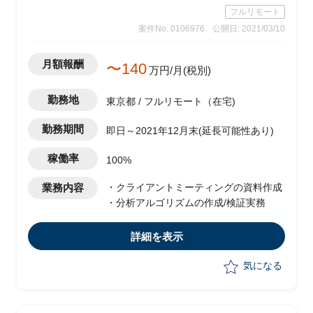
フルリモート
案件No. 0106976
公開日: 2021/03/10
月額報酬
〜140
万円/月(税別)
勤務地
東京都 / フルリモート（在宅)
勤務期間
即日～2021年12月末(延長可能性あり)
稼働率
100%
業務内容
・クライアントミーティングの資料作成
・分析アルゴリズムの作成/検証実務
詳細を表示
気になる