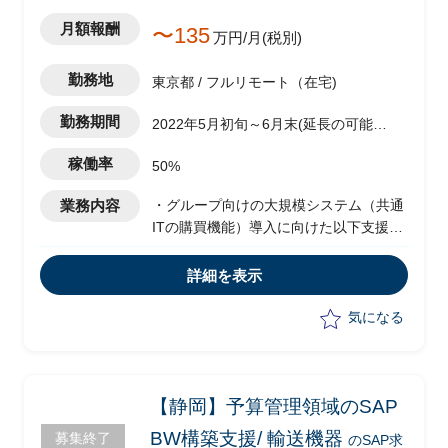
月額報酬
〜135
万円/月(税別)
勤務地
東京都 / フルリモート（在宅)
勤務期間
2022年5月初旬～6月末(延長の可能性
あり)
稼働率
50%
業務内容
・グループ向けの大規模システム（共通
ITの購買機能）導入に向けた以下支援
・業務側PMO支援
・業務プロセス改善支援
詳細を表示
気になる
【静岡】予算管理領域のSAP
BW構築支援/ 輸送機器
募集終了
のSAP求