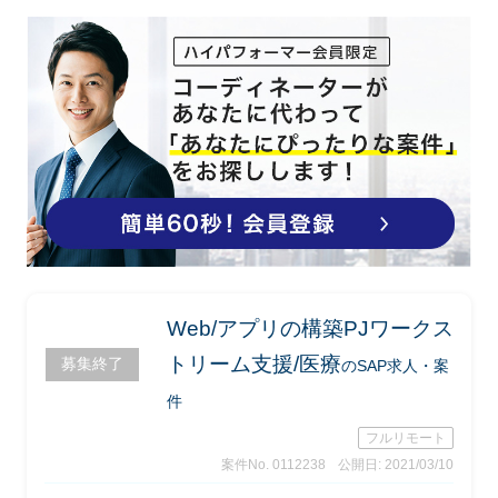
の依頼を一括申請）
Web/アプリの構築PJワークス
トリーム支援/医療
募集終了
のSAP求人・案
件
フルリモート
案件No. 0112238
公開日: 2021/03/10