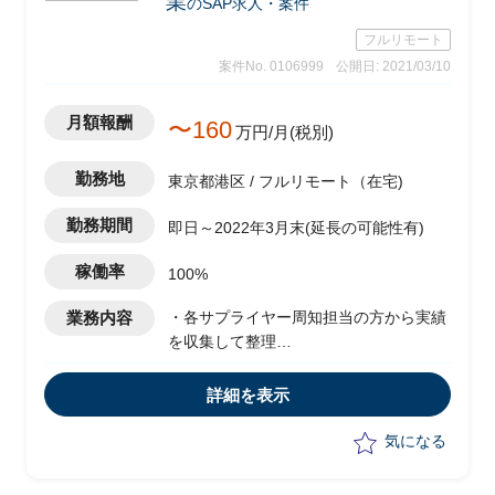
業
のSAP求人・案件
フルリモート
案件No. 0106999
公開日: 2021/03/10
月額報酬
〜160
万円/月(税別)
勤務地
東京都港区 / フルリモート（在宅)
勤務期間
即日～2022年3月末(延長の可能性有)
稼働率
100%
業務内容
・各サプライヤー周知担当の方から実績
を収集して整理
・遅延がある場合の各状況確認実務
・課題について収集して整理実務
詳細を表示
・周知関連資料の作成実務
・ステークホルダーからの問い合わせ対
気になる
応支援
・GSS FSS登録申請(サプライヤーから