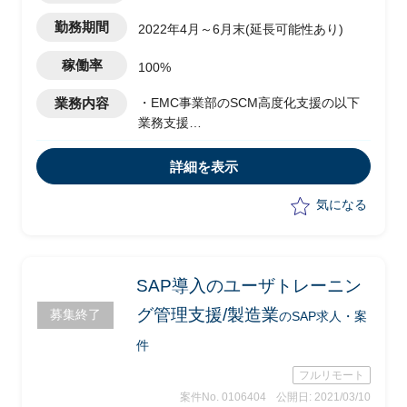
勤務期間
2022年4月～6月末(延長可能性あり)
稼働率
100%
業務内容
・EMC事業部のSCM高度化支援の以下
業務支援
・PSIプロセスの検討
・在庫適正化支援
詳細を表示
・SAP導入アドバイス
気になる
SAP導入のユーザトレーニン
グ管理支援/製造業
募集終了
のSAP求人・案
件
フルリモート
案件No. 0106404
公開日: 2021/03/10