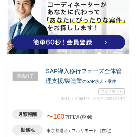
SAP導入移行フェーズ全体管
募集終了
理支援/製造業
のSAP求人・案件
フルリモート
案件No. 0106423
公開日: 2021/03/10
月額報酬
〜160
万円/月(税別)
勤務地
東京都港区 / フルリモート（在宅)