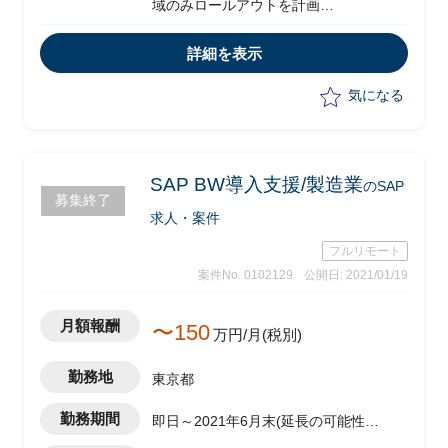
域のみロールアウトを計画
・香港へ導入済み(テンプレート展開)
・スケジュール：3月から簡易FitGapの
詳細を表示
アセスを実施し、5月くらいから本格展
開
気になる
・要件定義、ソリューション検討、カス
タマイズ実施、基本設計
・ユーザ（現地・日本）への説明
・課題管理、開発レビュー(開発がある
SAP BW導入支援/製造業
のSAP
募集終了
場合)、移行支援
求人・案件
・現地側にSAPコンサルはいない想定
・PMは元請け会社から、PLとしてプロ
フルリモート
ジェクトリードを期待
案件No. 0102129
公開日: 2021/01/19
月額報酬
〜150
万円/月(税別)
勤務地
東京都
勤務期間
即日～2021年6月末(延長の可能性有