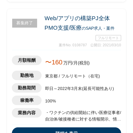
Web/アプリの構築PJ全体
募集終了
PMO支援/医療
のSAP求人・案件
フルリモート
案件No. 0108787
公開日: 2021/03/10
月額報酬
〜160
万円/月(税別)
勤務地
東京都 / フルリモート（在宅)
勤務期間
即日～2022年3月末(延長可能性あり)
稼働率
100%
業務内容
・ワクチンの供給開始に伴い医療従事者/
自治体/被接種者に対する情報開示、情報
共有を行うために、Web/アプリの構築
PJのPMO