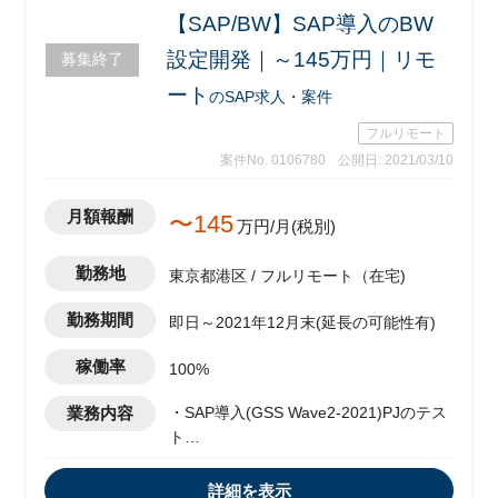
【SAP/BW】SAP導入のBW
設定開発｜～145万円｜リモ
募集終了
ート
のSAP求人・案件
フルリモート
案件No. 0106780
公開日: 2021/03/10
月額報酬
〜145
万円/月(税別)
勤務地
東京都港区 / フルリモート（在宅)
勤務期間
即日～2021年12月末(延長の可能性有)
稼働率
100%
業務内容
・SAP導入(GSS Wave2-2021)PJのテス
ト
・移行フェーズのISIT推進
・UAT/テスト/移行実務
詳細を表示