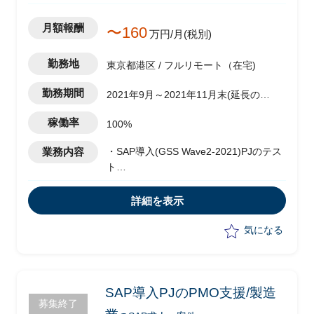
月額報酬
〜160
万円/月(税別)
勤務地
東京都港区 / フルリモート（在宅)
勤務期間
2021年9月～2021年11月末(延長の可
能性有)
稼働率
100%
業務内容
・SAP導入(GSS Wave2-2021)PJのテス
ト
・移行フェーズのISIT推進実務
・エンドユーザトレーニングや業務リハ
詳細を表示
におけるシステム準備事項の洗い出し
・計画書の定義策定
気になる
・各サブシステムとの調整や関係者への
周知/合意形成支援
SAP導入PJのPMO支援/製造
募集終了