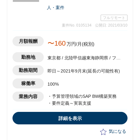
人・案件
フルリモート
案件No. 0105134
公開日: 2021/03/10
月額報酬
〜160
万円/月(税別)
勤務地
東京都 / 北陸甲信越東海静岡県 / フル
リモート（在宅)
勤務期間
即日～2021年9月末(延長の可能性有)
稼働率
100%
業務内容
・予算管理領域のSAP BW構築実務
・要件定義～実装支援
詳細を表示
気になる