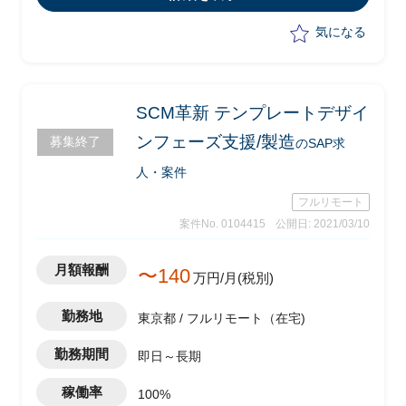
・ERP/BW共通作業
気になる
SCM革新 テンプレートデザイ
ンフェーズ支援/製造
募集終了
のSAP求
人・案件
フルリモート
案件No. 0104415
公開日: 2021/03/10
月額報酬
〜140
万円/月(税別)
勤務地
東京都 / フルリモート（在宅)
勤務期間
即日～長期
稼働率
100%