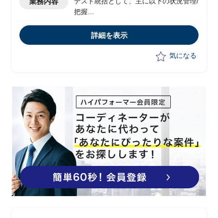
業務内容
テスト統括として、主に以下の状況管理/
把握
-パフォーマンステスト（各アプリケー
ション）
詳細を表示
-運用テスト
-追加案件に関する追加テスト等
気になる