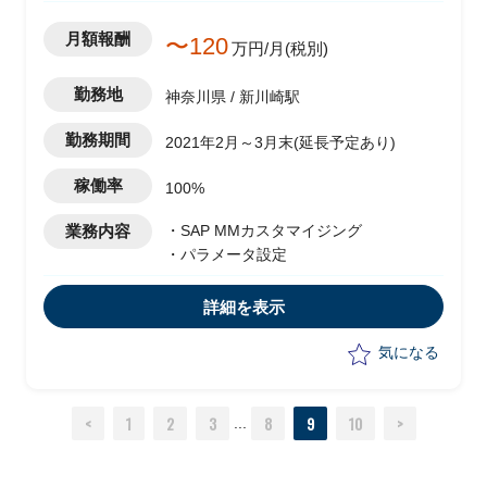
月額報酬
〜120
万円/月(税別)
勤務地
神奈川県 / 新川崎駅
勤務期間
2021年2月～3月末(延長予定あり)
稼働率
100%
業務内容
・SAP MMカスタマイジング
・パラメータ設定
詳細を表示
気になる
<
1
2
3
8
9
10
>
...