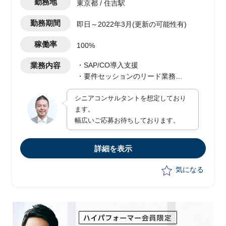
勤務地
東京都 / 住吉駅
勤務期間
即日～2022年3月(更新の可能性有)
稼働率
100%
業務内容
・SAP/CO導入支援
・要件セッションのリード業務
・決まった要件のカスタマイズ
シニアコンサルタントを想定しており
・インターフェス周りの要件定義対応
ます。
・ベンダーコントロール
幅広いご応募お待ちしております。
詳細を表示
気になる