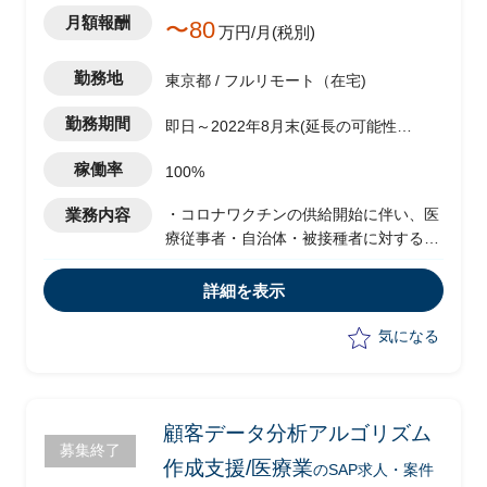
月額報酬
〜80
万円/月(税別)
勤務地
東京都 / フルリモート（在宅)
勤務期間
即日～2022年8月末(延長の可能性あ
り)
稼働率
100%
業務内容
・コロナワクチンの供給開始に伴い、医
療従事者・自治体・被接種者に対する情
報開示、情報共有を行うために、Web/
アプリの新規・変更要件への対応、業務
詳細を表示
の定常化に向けた検討を進めている、デ
ータ管理チームのリードとして以下の業
気になる
務を担当。
・日次のデータ取り込み対応
・エクセルを使っての日次のデータチェ
ック作業
顧客データ分析アルゴリズム
募集終了
作成支援/医療業
のSAP求人・案件