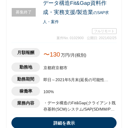
データ構造Fit&Gap資料作
成・実務支援/製造業
募集終了
のSAP求
人・案件
フルリモート
案件No. 0102900
公開日: 2021/02/25
月額報酬
〜130
万円/月(税別)
勤務地
京都府京都市
勤務期間
即日～2021年5月末(延長の可能性有
り)
稼働率
100%
業務内容
・データ構造のFit&Gap(クライアント既
存基幹(SCM)システム/SAP(SD/MM/PP))
・クライアントセッション参加
・資料作成/課題解決支援
詳細を表示