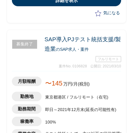
詳細を表示
・周辺業務の整理
・プロジェクト全体マネジメント
気になる
SAP導入PJテスト統括支援/製
募集終了
造業
のSAP求人・案件
フルリモート
案件No. 0106828
公開日: 2021/03/10
月額報酬
〜145
万円/月(税別)
勤務地
東京都港区 / フルリモート（在宅)
勤務期間
即日～2021年12月末(延長の可能性有)
稼働率
100%