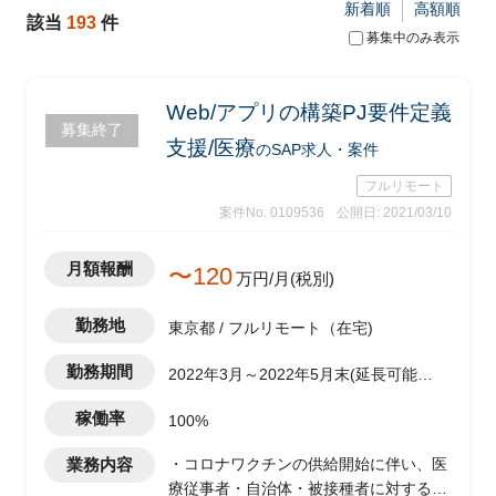
新着順
高額順
該当
193
件
募集中のみ表示
Web/アプリの構築PJ要件定義
募集終了
支援/医療
のSAP求人・案件
フルリモート
案件No. 0109536
公開日: 2021/03/10
月額報酬
〜120
万円/月(税別)
勤務地
東京都 / フルリモート（在宅)
勤務期間
2022年3月～2022年5月末(延長可能性
あり)
稼働率
100%
業務内容
・コロナワクチンの供給開始に伴い、医
療従事者・自治体・被接種者に対する情