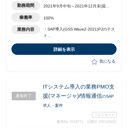
勤務期間
2021年9月中旬～2021年12月末(延長
の可能性有)
稼働率
100%
業務内容
・SAP導入(GSS Wave2-2021)PJのテス
ト
・移行フェーズの全体管理実務
・UAT/テスト/移行実務
詳細を表示
・SAP関連インフラ設計支援
気になる
ITシステム導入の業務PMO支
援(マネージャ)/情報通信
募集終了
のSAP
求人・案件
フルリモート
案件No. 0110772
公開日: 2021/03/10