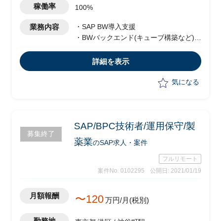
り)
稼働率
100%
業務内容
・SAP BW導入支援
・BWバックエンド(キューブ構築など)
・BW /4HANA
詳細を表示
気になる
SAP/BPC技術者/運用保守/製
募集終了
薬業
のSAP求人・案件
フルリモート
案件No. 0102295
公開日: 2021/01/19
月額報酬
〜120
万円/月(税別)
勤務地