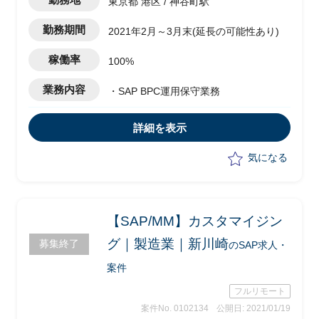
東京都 港区 / 神谷町駅
勤務期間
2021年2月～3月末(延長の可能性あり)
稼働率
100%
業務内容
・SAP BPC運用保守業務
詳細を表示
気になる
【SAP/MM】カスタマイジン
グ｜製造業｜新川崎
募集終了
のSAP求人・
案件
フルリモート
案件No. 0102134
公開日: 2021/01/19