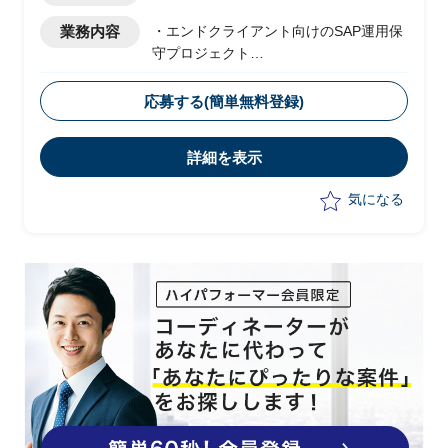
業務内容
・エンドクライアント向けのSAP運用保
守プロジェクト
・ベンダー側メンバーとして参画
・新規の運用開始に向けて、現状は以下
応募する(簡単無料登録)
の業務を実施予定
-顧客フェイシングにおける要件整理
詳細を表示
-若手社員への指導
気になる