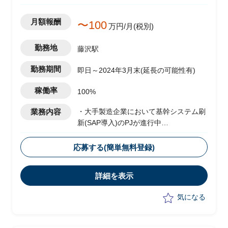
月額報酬
〜100
万円/月(税別)
勤務地
藤沢駅
勤務期間
即日～2024年3月末(延長の可能性有)
稼働率
100%
業務内容
・大手製造企業において基幹システム刷
新(SAP導入)のPJが進行中
└2024年1月のGoliveを前提に現在は周
辺業務システムの移行フェーズ
応募する(簡単無料登録)
└原価領域を中心に複数領域での移行デ
ータ作成、手順調整およびシステムテス
詳細を表示
ト対応を実施
・受入れテスト、データ調査および作
気になる
成、プログラム調査
・システムにおけるインシデント管理
・進捗、課題管理