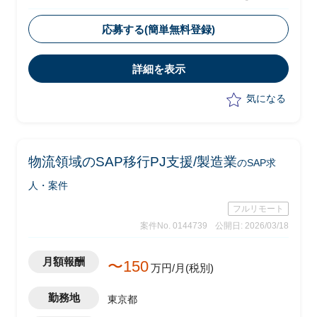
・FIシニアコンサルとして現状分析から
改善方針提案までを推進
応募する(簡単無料登録)
・調査フェーズは2026年10月～12月を
予定、その後2027年1月以降に実現化フ
詳細を表示
ェーズへ移行予定
・S/4実機およびドキュメントをもと
気になる
に、現状のIFRS対応の設計・実装面の問
題点を抽出し、改善方針を提案
物流領域のSAP移行PJ支援/製造業
のSAP求
人・案件
フルリモート
案件No. 0144739
公開日: 2026/03/18
月額報酬
〜150
万円/月(税別)
勤務地
東京都