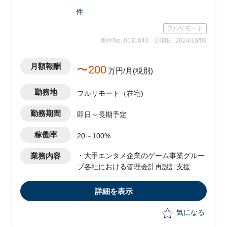
件
フルリモート
案件No. 0131843
公開日: 2024/10/09
月額報酬
〜200
万円/月(税別)
勤務地
フルリモート（在宅)
勤務期間
即日～長期予定
稼働率
20～100%
業務内容
・大手エンタメ企業のゲーム事業グルー
プ各社における管理会計再設計支援
・エンドクライアントのデジタル事業に
おいて、プロジェクト単位での収益・費
詳細を表示
用管理/プロジェクト毎の損益可視化・管
理適正化を実施予定
気になる
・管理会計領域コンサルタントとして以