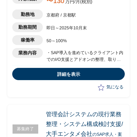
〜130
万円/月(税別)
勤務地
京都府 / 京都駅
勤務期間
即日～2025年10月末
稼働率
50～100%
業務内容
・SAP導入を進めているクライアント内
でのI/O支援とアドオンの整理、取りま
とめ支援
・会計領域のモジュールが対象、
詳細を表示
Informaticaベースのデータハブが存在
し、周辺システムは他PKGやホスト、ス
気になる
クラッチシステムなどが混在する中での
仕様変更を関連システム担当と整理、変
更管理業務
・帳票関連のExcel整備、ユーザーマニ
管理会計システムの現行業務
ュアル作成支援
整理・システム構成検討支援/
募集終了
大手エンタメ会社
のSAP求人・案