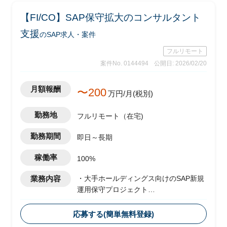
【FI/CO】SAP保守拡大のコンサルタント
支援
のSAP求人・案件
フルリモート
案件No. 0144494
公開日: 2026/02/20
月額報酬
〜200
万円/月(税別)
勤務地
フルリモート（在宅)
勤務期間
即日～長期
稼働率
100%
業務内容
・大手ホールディングス向けのSAP新規
運用保守プロジェクト
・ベンダー側メンバーとして参画し、
FI/CO領域を担当想定
応募する(簡単無料登録)
・運用に伴うスコープ拡大として、現状