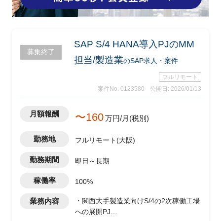
SAP S/4 HANA導入PJのMM
募集終了
担当/製造業
のSAP求人・案件
フルリモート
案件No. 0123580
公開日: 2026/01/13
月額報酬
〜160
万円/月(税別)
勤務地
フルリモート(大阪)
勤務期間
即日～長期
稼働率
100%
業務内容
・関西大手製造業向けS/4の2次稼働工場
への展開PJ