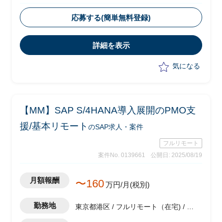
・ベンダー側メンバーとして参画
・全社統一の業務・システムを複数の工
応募する(簡単無料登録)
場に一斉に導入及び展開
・生産原価領域のコンサルタントとして
詳細を表示
以下業務を実施予定
-各工場業務のヒアリング、標準化に
気になる
向けたソリューションの策定
-各工場への標準業務、システムの導
入および展開
-上記における課題解決及び推進
【MM】SAP S/4HANA導入展開のPMO支
-システム導入展開計画の策定、実行
スケジュールの作成
援/基本リモート
のSAP求人・案件
フルリモート
案件No. 0139661
公開日: 2025/08/19
月額報酬
〜160
万円/月(税別)
勤務地
東京都港区 / フルリモート（在宅) / 六
本木一丁目駅