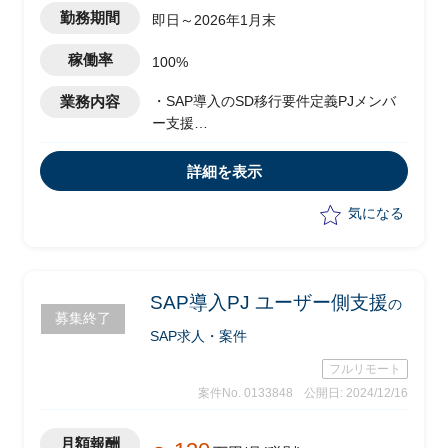
勤務期間
即日～2026年1月末
稼働率
100%
業務内容
・SAP導入のSD移行要件定義PJメンバ
ー支援
・工程：要件定義、基本設計、詳細設計
・SDのプロセスチーム(アプリチーム)へ
詳細を表示
の確認をしながら課題対応
・プロセスチームとのコミュニケーショ
気になる
ン、IT部門のお客様(既存システム担当)
とのコミュニケーション
SAP導入PJ ユーザー側支援
の
募集終了
SAP求人・案件
フルリモート
案件No. 0133848
公開日: 2024/12/16
月額報酬