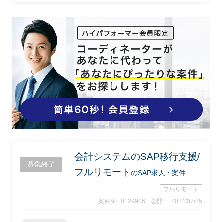
下業務遂行を想定
-業務/システムの現行運用把握、課題
の洗い出し
-課題に対するアクションの検討(エン
ドクライアント内で洗い出した大項目を
基にしたブレイクダウンを中心)
-WBS(タイトル別の収益・費用管理単
位)体系の定義見直し、新コード追加検
討
-WBS登録・更新運用の見直し
-計上ルールの検討・新ルール策定支
援
-システム構成・改修箇所検討
-RFP作成支援
会計システムのSAP移行支援/
-その他、上記に付随する業務
募集終了
フルリモート
のSAP求人・案件
フルリモート
案件No. 0129906
公開日: 2024/07/25