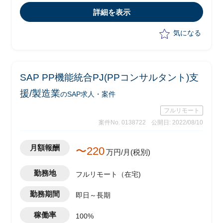
・phase：要件定義(～2023年4月予
詳細を表示
定)、設計以降はITベンダー発注予定
気になる
SAP PP機能統合PJ(PPコンサルタント)支
援/製造業
のSAP求人・案件
フルリモート
案件No. 0138722
公開日: 2022/08/10
月額報酬
〜220
万円/月(税別)
勤務地
フルリモート（在宅)
勤務期間
即日～長期
稼働率
100%