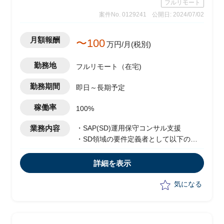
フルリモート
案件No. 0129241
公開日: 2024/07/02
月額報酬
〜100
万円/月(税別)
勤務地
フルリモート（在宅)
勤務期間
即日～長期予定
稼働率
100%
業務内容
・SAP(SD)運用保守コンサル支援
・SD領域の要件定義者として以下の業
務を担当
-タスク策定/推進
詳細を表示
-ディスカッションペーパー作成
-セッションを自発的に推進
気になる