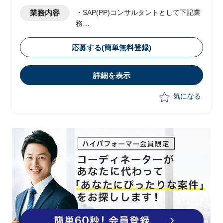
業務内容
・SAP(PP)コンサルタントとして下記業
務
・単体のSAPで稼働している国内事業本
部生産機能を、本社の販売経理SAPへ機
応募する(簡単無料登録)
能統合
詳細を表示
気になる