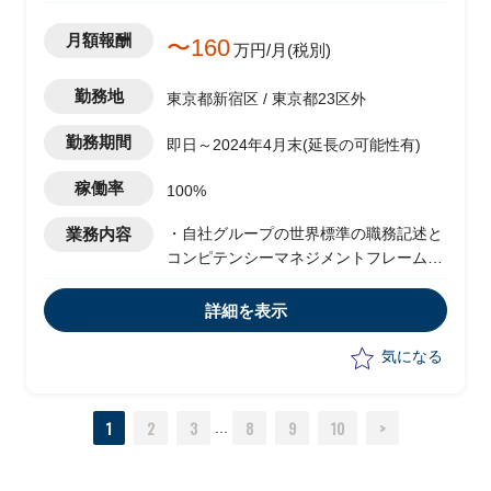
月額報酬
〜160
万円/月(税別)
勤務地
東京都新宿区 / 東京都23区外
勤務期間
即日～2024年4月末(延長の可能性有)
稼働率
100%
業務内容
・自社グループの世界標準の職務記述と
コンピテンシーマネジメントフレームワ
ークを確立するためのプロジェクトにお
いて、システムソリューションを担当
詳細を表示
・ITチームおよびHRシステム統合チー
ムと連携して、システムのフレームワー
気になる
ク、アーキテクチャ、リスク分析/管理、
システム要件定義、実装および他の関連
1
2
3
8
9
10
>
イニシアティブとの調整
...
・職務記述とコンピテンシーマネジメン
トシステムのガバナンスの開発