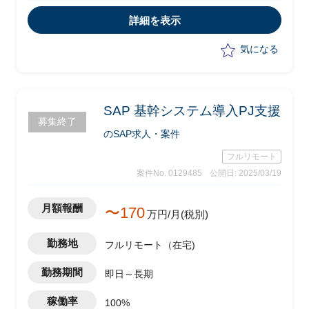
・2次展開で2027年まで段階的に本番稼
働
詳細を表示
・MM/PPコンサル支援
気になる
SAP 基幹システム導入PJ支援
募集終了
のSAP求人・案件
フルリモート
案件No. 0129485
公開日: 2025/03/19
月額報酬
〜170
万円/月(税別)
勤務地
フルリモート（在宅)
勤務期間
即日～長期
稼働率
100%