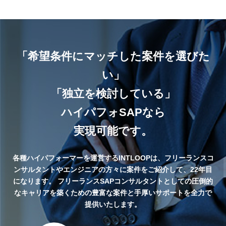
・導入予定であるHRシステム機能
(SuccessFactors)とビジネス要件に対す
る予測と準備
「希望条件にマッチした案件を選びた
い」
「独立を検討している」
ハイパフォSAPなら
実現可能です。
各種ハイパフォーマーを運営するINTLOOPは、フリーランスコ
ンサルタントやエンジニアの方々に案件をご紹介して、22年目
になります。
フリーランスSAPコンサルタントとしての圧倒的
なキャリアを築くための豊富な案件と手厚いサポートを全力で
提供いたします。