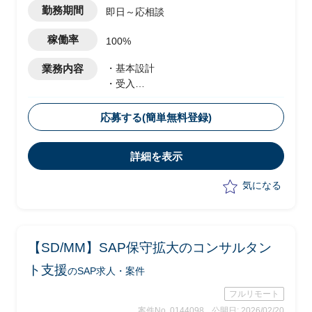
勤務期間
即日～応相談
稼働率
100%
業務内容
・基本設計
・受入
・テスト実施
・移行設計
応募する(簡単無料登録)
詳細を表示
気になる
【SD/MM】SAP保守拡大のコンサルタン
ト支援
のSAP求人・案件
フルリモート
案件No. 0144098
公開日: 2026/02/20