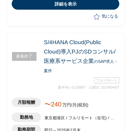
し)
詳細を表示
・SAPコンサルタントとして要件定義の
推進を行う
気になる
・ワークショップの実施
・業務分析
・ドキュメント作成
S/4HANA Cloud(Public
Cloud)導入PJのSDコンサル/
募集終了
医療系サービス企業
のSAP求人・
案件
フルリモート
案件No. 0126887
公開日: 2024/04/07
月額報酬
〜240
万円/月(税別)
勤務地
東京都港区 / フルリモート（在宅) / 神
谷町駅
勤務期間
即日～2025年2月末