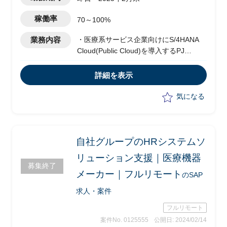
稼働率
70～100%
業務内容
・医療系サービス企業向けにS/4HANA
Cloud(Public Cloud)を導入するPJ
・Fit to standardで導入する(アドオンな
し)
詳細を表示
・SAPコンサルタントとして要件定義の
推進を行う
気になる
・ワークショップの実施
・業務分析
・ドキュメント作成
自社グループのHRシステムソ
リューション支援｜医療機器
募集終了
メーカー｜フルリモート
のSAP
求人・案件
フルリモート
案件No. 0125555
公開日: 2024/02/14