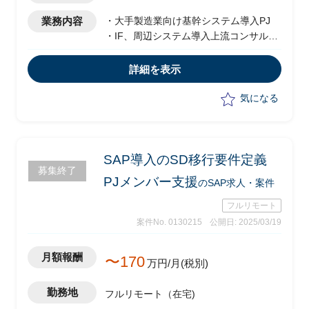
業務内容
・大手製造業向け基幹システム導入PJ
・IF、周辺システム導入上流コンサル支
援
・工程：要件定義フェーズ
詳細を表示
・バージョン：S/4 HANA
気になる
SAP導入のSD移行要件定義
募集終了
PJメンバー支援
のSAP求人・案件
フルリモート
案件No. 0130215
公開日: 2025/03/19
月額報酬
〜170
万円/月(税別)
勤務地
フルリモート（在宅)