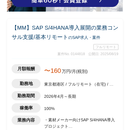
【MM】SAP S/4HANA導入展開の業務コン
サル支援/基本リモート
のSAP求人・案件
フルリモート
案件No. 0144818
公開日: 2025/08/19
月額報酬
〜160
万円/月(税別)
勤務地
東京都港区 / フルリモート（在宅) / 六
本木一丁目駅
勤務期間
2026年4月～長期
稼働率
100%
業務内容
・素材メーカー向けSAP S/4HANA導入
プロジェクト