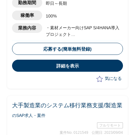
勤務期間
即日～長期
稼働率
100%
業務内容
・素材メーカー向けSAP S/4HANA導入
プロジェクト
・ベンダー側メンバーとして参画
・全社統一の業務・システムを複数の工
応募する(簡単無料登録)
場に一斉に導入及び展開予定
・PMOチームにて、以下業務を実施予定
詳細を表示
-プロジェクト全体の導入展開計画の
作成・更新および複数拠点展開の実施
気になる
-拠点展開における課題整理、解決策
の提示
-PJT全体を統括した移行計画や概要手
順の作成
大手製造業のシステム移行業務支援/製造業
-システム間の課題整理および調整
のSAP求人・案件
フルリモート
案件No. 0121549
公開日: 2023/09/04