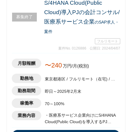
S/4HANA Cloud(Public
Cloud)導入PJの会計コンサル/
募集終了
医療系サービス企業
のSAP求人・
案件
フルリモート
案件No. 0126886
公開日: 2024/04/07
月額報酬
〜240
万円/月(税別)
勤務地
東京都港区 / フルリモート（在宅) / 神
谷町駅
勤務期間
即日～2025年2月末
稼働率
70～100%
業務内容
・医療系サービス企業向けにS/4HANA
Cloud(Public Cloud)を導入するPJ
・Fit to standardで導入する(アドオンな