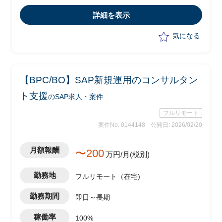
は以下の業務を実施予定
詳細を表示
-顧客フェイシングによる要件整理
-若手社員への指導
気になる
【BPC/BO】SAP新規運用のコンサルタン
ト支援
のSAP求人・案件
フルリモート
案件No. 0144148
公開日: 2026/02/20
月額報酬
〜200
万円/月(税別)
勤務地
フルリモート（在宅)
勤務期間
即日～長期
稼働率
100%