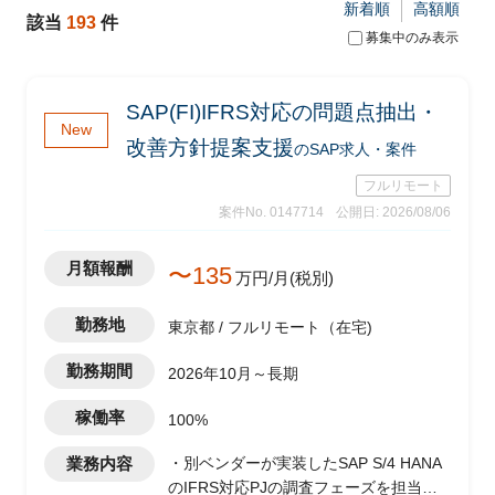
新着順
高額順
該当
193
件
募集中のみ表示
SAP(FI)IFRS対応の問題点抽出・
New
改善方針提案支援
のSAP求人・案件
フルリモート
案件No. 0147714
公開日: 2026/08/06
月額報酬
〜135
万円/月(税別)
勤務地
東京都 / フルリモート（在宅)
勤務期間
2026年10月～長期
稼働率
100%
業務内容
・別ベンダーが実装したSAP S/4 HANA
のIFRS対応PJの調査フェーズを担当