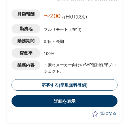
月額報酬
〜200
万円/月(税別)
勤務地
フルリモート（在宅)
勤務期間
即日～長期
稼働率
100%
業務内容
・素材メーカー向けのSAP運用保守プロ
ジェクト
・ベンダー側メンバーとして参画
・運用に伴うスコープ拡大として、現状
応募する(簡単無料登録)
は以下の業務を実施予定
-顧客フェイシングにおける要件整理
詳細を表示
-若手社員への指導
気になる