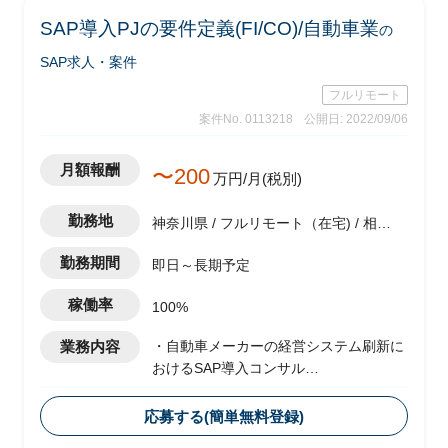
・軽微なツール作成(PG)
SAP導入PJの要件定義(FI/CO)/自動車業
の
・関連部門およびベンダーとの調整
・システム本番稼働後のハイパーケア
SAP求人・案件
フルリモート
案件No. 0113218
公開日: 2022/09/06
月額報酬
〜200
万円/月(税別)
勤務地
神奈川県 / フルリモート（在宅) / 相模
原駅
勤務期間
即日～長期予定
稼働率
100%
業務内容
・自動車メーカーの経営システム刷新に
おけるSAP導入コンサル
・複数のシステムをSAP/S4 HANAに統
合し、業務プロセスおよびガバナンスの
応募する(簡単無料登録)
標準化