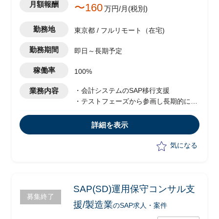
月額報酬
〜160
万円/月(税別)
勤務地
東京都 / フルリモート（在宅)
勤務期間
即日～長期予定
稼働率
100%
業務内容
・会計システムのSAP移行支援
・テストフェーズから参画し長期的に支
援予定
・移行に際した課題解決のため下記業務
詳細を表示
を対応予定
-顧客・他ベンダーへの課題ヒアリン
気になる
グ
-Fit to Standardを基本として課題解決
に向けた業務要件/システム要件の検討
-顧客に向けた報告や説明資料の作成
SAP(SD)運用保守コンサル支
募集終了
援/製造業
のSAP求人・案件