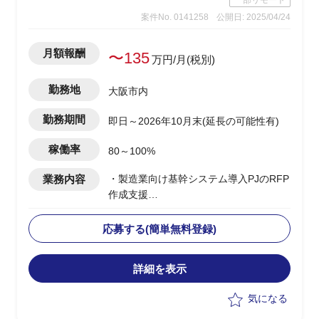
一部リモート
案件No. 0141258
公開日: 2025/04/24
月額報酬
〜135
万円/月(税別)
勤務地
大阪市内
勤務期間
即日～2026年10月末(延長の可能性有)
稼働率
80～100%
業務内容
・製造業向け基幹システム導入PJのRFP
作成支援
・受注、商品在庫引当関連のRFP作成支
援
応募する(簡単無料登録)
・他メンバーを協働し、システム要件の
抽出を支援
詳細を表示
・PJ途中からの参画となるため、前任者
からの引継ぎを実施
気になる