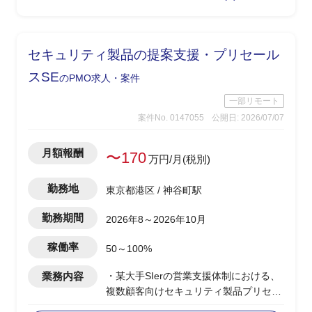
-新BOM構造設計定義
-定義書作成
・PoCに向けた業務フロー、データモデ
セキュリティ製品の提案支援・プリセール
ル、ルール整備の支援
スSE
のPMO求人・案件
一部リモート
案件No. 0147055
公開日: 2026/07/07
月額報酬
〜170
万円/月(税別)
勤務地
東京都港区 / 神谷町駅
勤務期間
2026年8～2026年10月
稼働率
50～100%
業務内容
・某大手SIerの営業支援体制における、
複数顧客向けセキュリティ製品プリセー
ルスSEとしての参画