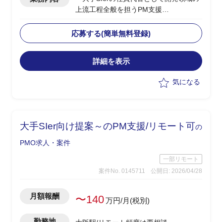
上流工程全般を担うPM支援
・大手不動産業向けに開発案件受注に向
けた提案活動や構想策定の実施
応募する(簡単無料登録)
・案件受注後はPMとして要件定義、設
計～フェーズの推進等
詳細を表示
・クライアントへの提案書作成、折衝、
報告などの調整
気になる
・加えて、小規模エンハンス案件のPM
としての推進
・将来的なAI駆動開発等のAIへの対応お
よびキャッチアップ
大手SIer向け提案～のPM支援/リモート可
の
・工程：提案～要件定義、設計等
PMO求人・案件
一部リモート
案件No. 0145711
公開日: 2026/04/28
月額報酬
〜140
万円/月(税別)
勤務地