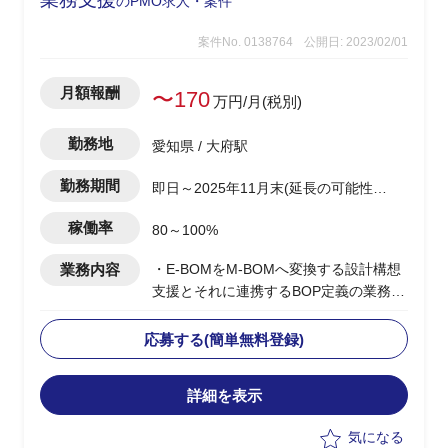
のPMO求人・案件
案件No. 0138764
公開日: 2023/02/01
月額報酬
〜170
万円/月(税別)
勤務地
愛知県 / 大府駅
勤務期間
即日～2025年11月末(延長の可能性有
り)
稼働率
80～100%
業務内容
・E-BOMをM-BOMへ変換する設計構想
支援とそれに連携するBOP定義の業務支
援を担当
-現状分析と課題の明確化、目的や目
応募する(簡単無料登録)
標設定
-設計・製造担当者へのヒアリングの
詳細を表示
実施/課題整理/優先順位付け
・M-BOM構造の設計
気になる
-M-BOM必要情報の洗い出し