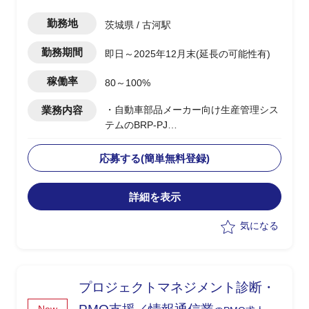
勤務地
茨城県 / 古河駅
勤務期間
即日～2025年12月末(延長の可能性有)
稼働率
80～100%
業務内容
・自動車部品メーカー向け生産管理シス
テムのBRP-PJ
・領域はSCM中心
・現在要件定義が終了段階で、4月から
応募する(簡単無料登録)
開発フェーズに突入
・要件定義内容を開発ベンダーへの連携
詳細を表示
する作業
・お客様への交渉を含む業務推進
気になる
・各種検討会ファシリテーション、ドキ
ュメンテーションも対応
プロジェクトマネジメント診断・