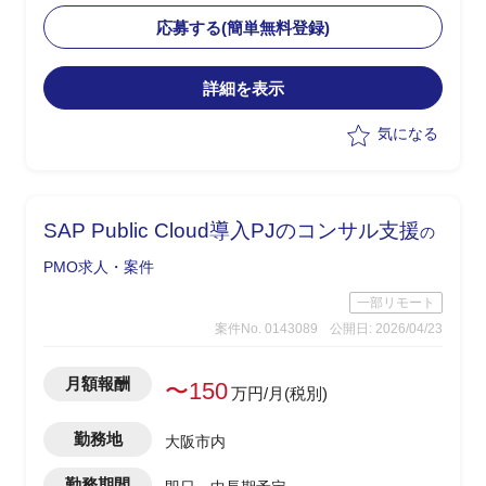
・プロジェクト進捗管理
応募する(簡単無料登録)
・課題の整理、管理
・ToDo管理
詳細を表示
・品質管理
・企画書の作成
気になる
・ベンダーマネジメント
・SAP周辺システムを含めた導入構想支
援
SAP Public Cloud導入PJのコンサル支援
の
PMO求人・案件
一部リモート
案件No. 0143089
公開日: 2026/04/23
月額報酬
〜150
万円/月(税別)
勤務地
大阪市内
勤務期間