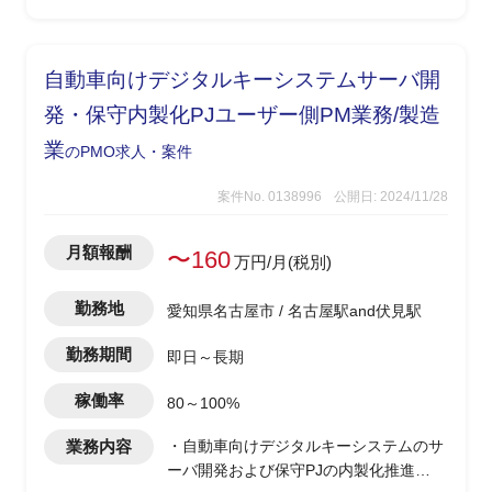
自動車向けデジタルキーシステムサーバ開
発・保守内製化PJユーザー側PM業務/製造
業
のPMO求人・案件
案件No. 0138996
公開日: 2024/11/28
月額報酬
〜160
万円/月(税別)
勤務地
愛知県名古屋市 / 名古屋駅and伏見駅
勤務期間
即日～長期
稼働率
80～100%
業務内容
・自動車向けデジタルキーシステムのサ
ーバ開発および保守PJの内製化推進