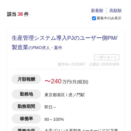
新着順
高額順
該当
38
件
募集中のみ表示
生産管理システム導入PJのユーザー側PM/
製造業
のPMO求人・案件
一部リモート
案件No. 0135867
公開日: 2025/03/06
月額報酬
〜240
万円/月(税別)
勤務地
東京都港区 / 虎ノ門駅
勤務期間
即日～
稼働率
80～100%
業務内容
大手プリンタ系製造メーカーにて以下業