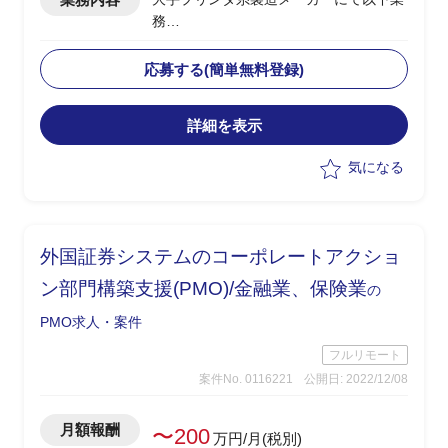
務
・生産管理システム導入PJにおけるPM
業務を担当
応募する(簡単無料登録)
・マスタ統合を含むERP導入の上流工程
支援
詳細を表示
・顧客およびベンダーとの調整およびプ
ロジェクト推進
気になる
・PMとして要員計画およびチームビル
ディングを実施
外国証券システムのコーポレートアクショ
ン部門構築支援(PMO)/金融業、保険業
の
PMO求人・案件
フルリモート
案件No. 0116221
公開日: 2022/12/08
月額報酬
〜200
万円/月(税別)