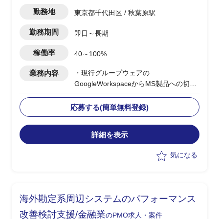
勤務地
東京都千代田区 / 秋葉原駅
勤務期間
即日～長期
稼働率
40～100%
業務内容
・現行グループウェアの
GoogleWorkspaceからMS製品への切り
替え支援を行う
・上記に伴い、M365、Win11、EntraID
応募する(簡単無料登録)
などMicrosoftサービスを中心とした、
クライアント/ID・認証管理領域の導入
詳細を表示
も視野に、構想策定支援
・Win11入替やPC管理など、顧客のロー
気になる
ドマップ推進支援
・構想策定、As-Is/To-Be整理、要件整
理、計画への落とし込みを中心に支援
・将来的にWin11入れ替えなどの実行フ
海外勘定系周辺システムのパフォーマンス
ェーズや、その後の運用フェーズも視野
に計画策定を行う
改善検討支援/金融業
のPMO求人・案件