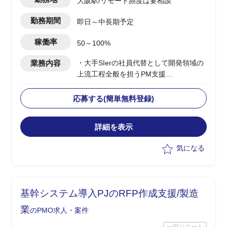
大阪駅/リモート頻度は要相談
勤務期間
即日～中長期予定
稼働率
50～100%
業務内容
・大手SIerの社員代替として開発領域の
上流工程全般を担うPM支援
・開発案件受注に向けた提案活動や構想
策定の実施
応募する(簡単無料登録)
・案件受注後はPMとして要件定義、設
計～フェーズの推進等
詳細を表示
・クライアントへの提案書作成、折衝、
報告などの調整
気になる
・工程：提案～要件定義、設計等
基幹システム導入PJのRFP作成支援/製造
業
のPMO求人・案件