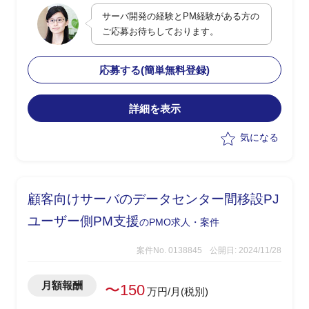
・外部ベンダー開発から内製体制への移
サーバ開発の経験とPM経験がある方の
行に向けた計画立案および実行支援
ご応募お待ちしております。
・プロジェクトマネージャーとして進捗
管理や体制構築、関係部署との調整を担
当
応募する(簡単無料登録)
・内製化完了までの3年間を見据えた長
期的なPJ運営支援
詳細を表示
気になる
顧客向けサーバのデータセンター間移設PJ
ユーザー側PM支援
のPMO求人・案件
案件No. 0138845
公開日: 2024/11/28
月額報酬
〜150
万円/月(税別)