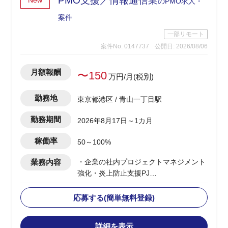
PMO支援／情報通信業
New
のPMO求人・
案件
一部リモート
案件No. 0147737
公開日: 2026/08/06
月額報酬
〜150
万円/月(税別)
勤務地
東京都港区 / 青山一丁目駅
勤務期間
2026年8月17日～1カ月
稼働率
50～100%
業務内容
・企業の社内プロジェクトマネジメント
強化・炎上防止支援PJ
・稼働中の複数プロジェクトを対象とし
た、PMBOK第6版（10の知識エリア）に
応募する(簡単無料登録)
基づくプロジェクトマネジメント診断の
実施
詳細を表示