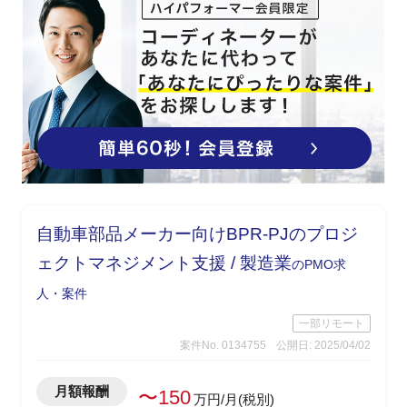
自動車部品メーカー向けBPR-PJのプロジ
ェクトマネジメント支援 / 製造業
のPMO求
人・案件
一部リモート
案件No. 0134755
公開日: 2025/04/02
月額報酬
〜150
万円/月(税別)