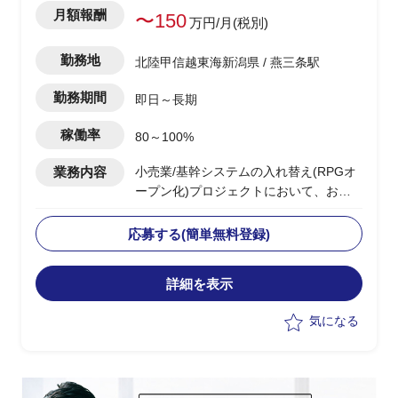
月額報酬
〜150
万円/月(税別)
勤務地
北陸甲信越東海新潟県 / 燕三条駅
勤務期間
即日～長期
稼働率
80～100%
業務内容
小売業/基幹システムの入れ替え(RPGオ
ープン化)プロジェクトにおいて、お客
様の立場で以下業務
応募する(簡単無料登録)
・社員の補佐として横断的なプロジェク
詳細を表示
ト管理
・進捗管理
気になる
・ベンダーマネジメント
・課題管理
・社内調整業務