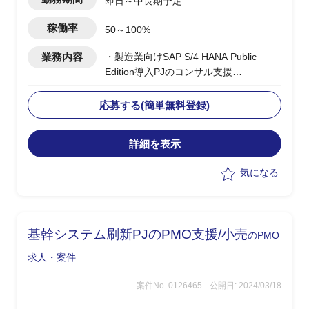
即日～中長期予定
稼働率
50～100%
業務内容
・製造業向けSAP S/4 HANA Public
Edition導入PJのコンサル支援
・SD1名、MM1名、PP1名、FI1名
・SAP Public Cloudを採用したERP導入
応募する(簡単無料登録)
を推進
・先方内のPJ推進方法の理解を前提とし
詳細を表示
た支援を想定
気になる
基幹システム刷新PJのPMO支援/小売
のPMO
求人・案件
案件No. 0126465
公開日: 2024/03/18