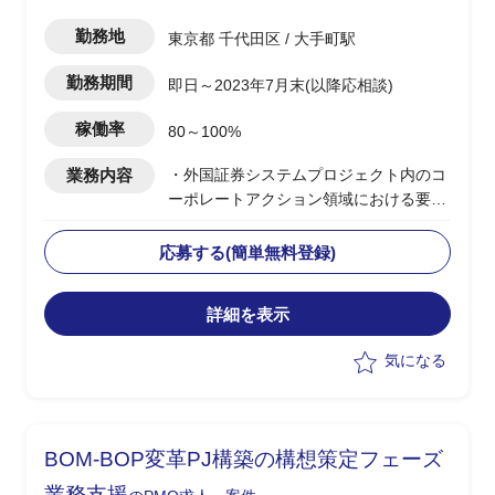
勤務地
東京都 千代田区 / 大手町駅
勤務期間
即日～2023年7月末(以降応相談)
稼働率
80～100%
業務内容
・外国証券システムプロジェクト内のコ
ーポレートアクション領域における要件
定義支援、開発業務、テスト・品質管理
業務支援(PMO)
応募する(簡単無料登録)
・グローバルITプロジェクト内のコーポ
レートアクション領域システムのリード
詳細を表示
全般
・PJ関係者(ステークホルダー)との合意
気になる
形成調整
・参画初月稼働率70％、2か月目以降稼
働率100％
BOM-BOP変革PJ構築の構想策定フェーズ
業務支援