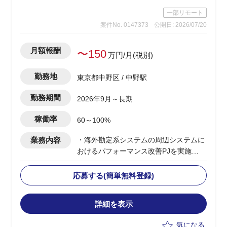
※実際にリプレイスプロジェクトが立ち
一部リモート
上がったら、プロジェクト支援も想定
案件No. 0147373
公開日: 2026/07/20
月額報酬
〜150
万円/月(税別)
勤務地
東京都中野区 / 中野駅
勤務期間
2026年9月～長期
稼働率
60～100%
業務内容
・海外勘定系システムの周辺システムに
おけるパフォーマンス改善PJを実施
・今期(基礎検討フェーズ)における、現
存データを保持しつつパフォーマンスを
応募する(簡単無料登録)
改善するソリューションの検討を主導
詳細を表示
気になる