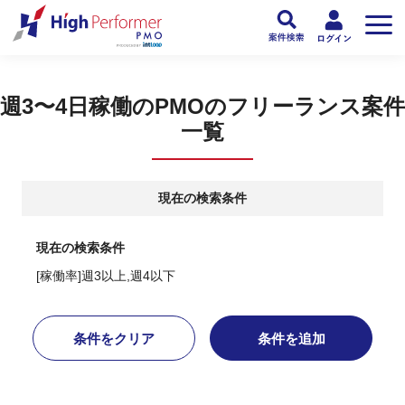
フリーランスPMO人材向け日本最大級のPMOサービス ハイパフォPMO
>
PM
週3〜4日稼働のPMOのフリーランス案件
一覧
現在の検索条件
現在の検索条件
[稼働率]週3以上,週4以下
条件をクリア
条件を追加