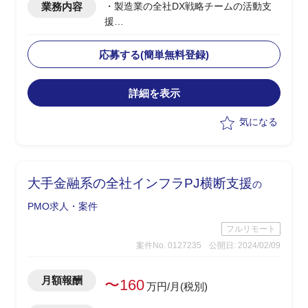
業務内容
・製造業の全社DX戦略チームの活動支
援
・クライアントメンバーと共に下記業務
を実施予定
応募する(簡単無料登録)
-DX関連の施策を整理し、実現に向け
たプランニング実施
詳細を表示
-全社的なDXの取組施策を整理検討、
経営側への報告のまとめ
気になる
-事業戦略とDXテーマの紐づけや見直
し
-ビジネス部門と一緒に立ち上げを
し、早期にDXの結果を享受していくロ
大手金融系の全社インフラPJ横断支援
の
ードマップ作り
-その他、チームの活動全般をサポー
PMO求人・案件
ト
フルリモート
案件No. 0127235
公開日: 2024/02/09
月額報酬
〜160
万円/月(税別)