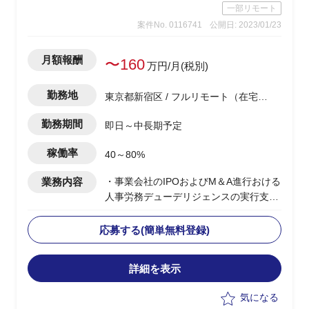
一部リモート
案件No. 0116741
公開日: 2023/01/23
月額報酬
〜160
万円/月(税別)
勤務地
東京都新宿区 / フルリモート（在宅) /
西新宿駅
勤務期間
即日～中長期予定
稼働率
40～80%
業務内容
・事業会社のIPOおよびM＆A進行おける
人事労務デューデリジェンスの実行支援
・人事労務の潜在リスク、多角的人事リ
スクの管理
応募する(簡単無料登録)
・定性的、定量的観点からの課題洗い出
しと対策の実行支援
詳細を表示
気になる