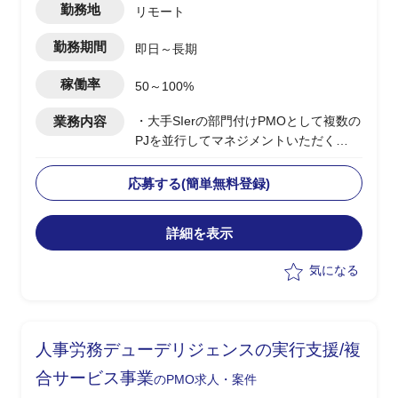
勤務地
リモート
勤務期間
即日～長期
稼働率
50～100%
業務内容
・大手SIerの部門付けPMOとして複数の
PJを並行してマネジメントいただく
・当該部門は特定の大手クレジットカー
ド会社に対してインフラ領域の保守、開
応募する(簡単無料登録)
発を行っている
・複数PJの横断的なPMO支援(課題管
詳細を表示
理、進捗管理など)
・ドキュメント作成
気になる
・必要に応じて部門全体の組織改善施策
の立案(生産性や品質等の向上など)
人事労務デューデリジェンスの実行支援/複
合サービス事業
のPMO求人・案件