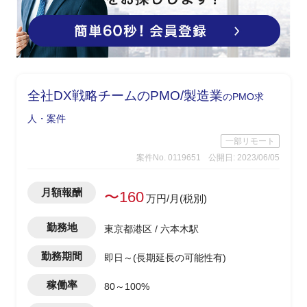
全社DX戦略チームのPMO/製造業
のPMO求
人・案件
一部リモート
案件No. 0119651
公開日: 2023/06/05
月額報酬
〜160
万円/月(税別)
勤務地
東京都港区 / 六本木駅
勤務期間
即日～(長期延長の可能性有)
稼働率
80～100%