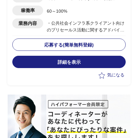
り)
稼働率
60～100%
業務内容
・公共社会インフラ系クライアント向け
のプリセールス活動に関するアドバイザ
リー支援全般
・対象企業の業務構造や組織特性に関す
応募する(簡単無料登録)
る知見提供
・営業アカウントプラン、ターゲットお
詳細を表示
よびアプローチ戦略の策定、実行支援
・提案資料の標準化、レビュー、営業シ
気になる
ナリオの壁打ち、業務課題への訴求ポイ
ント整理等
・その他プリセールス活動の推進、支援
活動全般