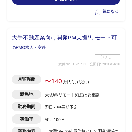
・診断結果に基づく優先度付け・課題抽
出・施策提案（進行中PJの炎上防止／プ
気になる
リセールス段階の品質向上）
・ドキュメント作成、ヒアリング、主要
MTG参加、課題分析、対策策定、結果報
告の一連の推進
大手不動産業向け開発PM支援/リモート可
・中長期的なプロジェクトマネジメント
標準化・マネジメントシステム確立、マ
のPMO求人・案件
ネジメント人材育成の推進
一部リモート
案件No. 0145712
公開日: 2026/04/28
月額報酬
〜140
万円/月(税別)
勤務地
大阪駅/リモート頻度は要相談
勤務期間
即日～中長期予定
稼働率
50～100%
業務内容
・大手SIerの社員代替として開発領域の