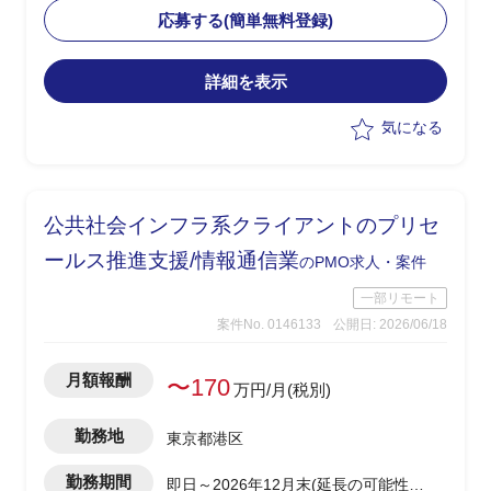
・セキュリティ領域全般に広く知見を持
応募する(簡単無料登録)
ち、社内外コミュニケーション、提案資
料作成を担う役割
詳細を表示
・クライアントのセキュリティ課題をヒ
アリングし、自社取扱いセキュリティ製
気になる
品の提案支援
・Tanium提案をドライブし、並行して発
生するセキュリティ案件の取りまとめ・
提案支援を実施
公共社会インフラ系クライアントのプリセ
・社内向けセキュリティ製品の提案支
援、教育
ールス推進支援/情報通信業
のPMO求人・案件
一部リモート
案件No. 0146133
公開日: 2026/06/18
月額報酬
〜170
万円/月(税別)
勤務地
東京都港区
勤務期間
即日～2026年12月末(延長の可能性あ