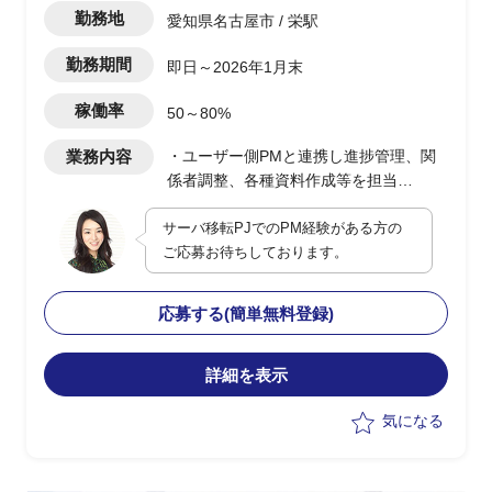
勤務地
愛知県名古屋市 / 栄駅
勤務期間
即日～2026年1月末
稼働率
50～80%
業務内容
・ユーザー側PMと連携し進捗管理、関
係者調整、各種資料作成等を担当
・詳細設計、移行リハーサル、移行作
サーバ移転PJでのPM経験がある方の
業、後処理までのフェーズに従い支援
ご応募お待ちしております。
・スケジュールは以下の通り
-詳細設計：7月中旬～9月末
-移行リハーサル：10月～12月
応募する(簡単無料登録)
-移行：12月末～1月初め(年末年始)
-後処理：～1月末
詳細を表示
気になる