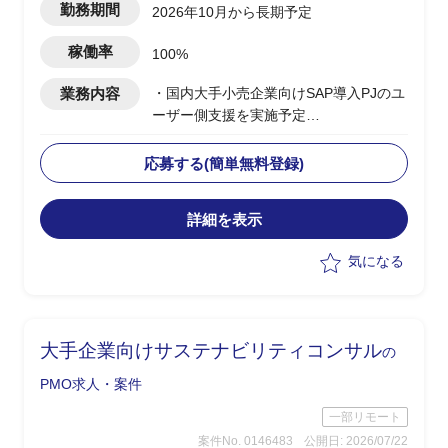
勤務期間
2026年10月から長期予定
稼働率
100%
業務内容
・国内大手小売企業向けSAP導入PJのユ
ーザー側支援を実施予定
・要件定義/設計フェーズ(2026年7月~9
月)を担当
応募する(簡単無料登録)
・顧客社内の合意形成
・将来SAP展開に向けたスコープと優先
詳細を表示
順位整理
・経営層および各社内推進リードの意識
気になる
改革推進
・進捗/課題/品質/リスク/コスト管理
・各種ドキュメントの作成
大手企業向けサステナビリティコンサル
の
PMO求人・案件
一部リモート
案件No. 0146483
公開日: 2026/07/22