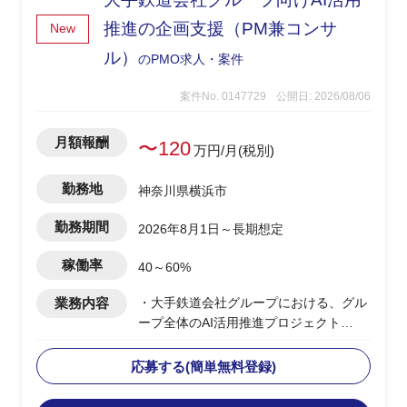
・中長期的なプロジェクトマネジメント
標準化・マネジメントシステム確立、マ
推進の企画支援（PM兼コンサ
New
ネジメント人材育成の推進
ル）
のPMO求人・案件
案件No. 0147729
公開日: 2026/08/06
月額報酬
〜120
万円/月(税別)
勤務地
神奈川県横浜市
勤務期間
2026年8月1日～長期想定
稼働率
40～60%
業務内容
・大手鉄道会社グループにおける、グル
ープ全体のAI活用推進プロジェクト
・要件が固まっていない段階から顧客に
入り、業務プロセスの整理とAI活用方針
応募する(簡単無料登録)
の設計を担当
・顧客の業務プロセスのヒアリング・可