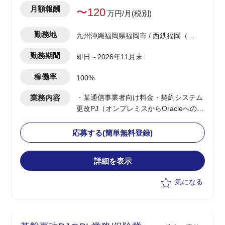
月額報酬
〜120
万円/月(税別)
勤務地
九州沖縄福岡県福岡市 / 西鉄福岡（天
神）駅
勤務期間
即日～2026年11月末
稼働率
100%
業務内容
・某通信事業者向け料金・契約システム
更改PJ（オンプレミスからOracleへの
DB移行）におけるPJマネジメント補佐
・移行設計・検証フェーズ完了後の推進
応募する(簡単無料登録)
フェーズにおいて、PMのマネジメント
業務をサポート
詳細を表示
・進捗管理、課題整理、関係者調整等の
実務補佐
気になる
・業務アプリケーションの知見は不要、
DB移行領域に特化した支援