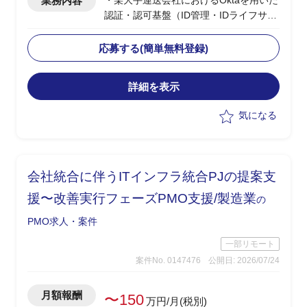
業務内容
・某大手運送会社におけるOktaを用いた
認証・認可基盤（ID管理・IDライフサイ
クル管理）の導入PJ
・ベンダー側の上流SE／PL・アーキテ
応募する(簡単無料登録)
クトクラス
※知見あるメンバークラスも可
詳細を表示
・IDフロー概要の整理・要件定義のリー
ド（〜8月末）
気になる
・9月以降の詳細設計・POC（機能検
証）の推進
・2027年3月の切替を目標とした本番導
入・連携先切替計画の策定と推進
会社統合に伴うITインフラ統合PJの提案支
・技術実装のレビュー・統制
・ToBe像の策定、運用設計、役割分担の
援〜改善実行フェーズPMO支援/製造業
の
整理の主導
PMO求人・案件
一部リモート
案件No. 0147476
公開日: 2026/07/24
月額報酬
〜150
万円/月(税別)