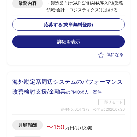
業務内容
・製造業向けSAP S/4HANA導入PJ(業務
領域:会計・ロジスティクス)におけるチ
ーム全体のPMOを担当
・拡張開発(製造工程)は2026年4月開始
応募する(簡単無料登録)
済で現在は結合テストフェーズ、開発/単
体テスト/結合テストの進捗・課題・品質
詳細を表示
管理を推進(管理対象メンバー約100名規
模)
気になる
・定量進捗の集計、ツールを用いたレポ
ート作成
・品質記録の集計、ツールを用いたレポ
ート作成
海外勘定系周辺システムのパフォーマンス
改善検討支援/金融業
のPMO求人・案件
一部リモート
案件No. 0147373
公開日: 2026/07/20
月額報酬
〜150
万円/月(税別)