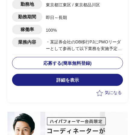
勤務地
東京都江東区 / 東京都品川区
勤務期間
即日～長期
稼働率
100%
業務内容
・某証券会社のDB移行PJにPMOリーダ
ーとして参画して以下業務を実施予定
-SAP ASE→DB2マイグレーションPJ全
体の進捗管理/情報収集
応募する(簡単無料登録)
-開発BP社の進捗状況/障害解消状況/移行
対応状況の総合的な管理
詳細を表示
-製造/単体/結合/総合テスト(3パラレル進
行)の全体スケジュール管理
気になる
-PJ運営ルールの策定/開発環境整備
-顧客/BP社間の調整/報告資料作成