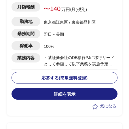
月額報酬
〜140
万円/月(税別)
勤務地
東京都江東区 / 東京都品川区
勤務期間
即日～長期
稼働率
100%
業務内容
・某証券会社のDB移行PJに移行リード
として参画して以下業務を実施予定
-移行計画の作成
-移行方式検討/本番移行対策の立案
応募する(簡単無料登録)
-移行ツール作成に関する計画策定/推進
-移行リハーサル～移行本番～移行後支
詳細を表示
援までの全体推進
-移行関連作業全般の進行管理/課題対応
気になる