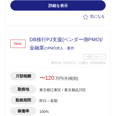
ポート
詳細を表示
・調剤事業会社(9社)の既存在庫・発注シ
ステムからのデータ移行調整、移行手順
気になる
合意に向けた資料作成・進捗フォロー
・最大アクセス想定のヒアリング等キャ
パシティ計画の整理・とりまとめ
・目標可用性と許容ダウンタイムの定義
DB移行PJ支援(ベンダー側PMO)/
等SLA(稼働率)合意に向けた資料作成・
New
調整サポート
金融業
のPMO求人・案件
一部リモート
案件No. 0147672
公開日: 2026/08/04
月額報酬
〜120
万円/月(税別)
勤務地
東京都江東区 / 東京都品川区
勤務期間
即日～長期
稼働率
100%