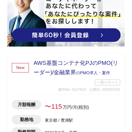
AWS基盤コンテナ化PJのPMO(リ
New
ーダー)/金融業界
のPMO求人・案件
一部リモート
案件No. 0147623
公開日: 2026/07/31
月額報酬
〜115
万円/月(税別)
勤務地
東京都 / 豊洲駅
勤務期間