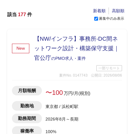
新着順
高額順
該当
177
件
募集中のみ表示
【NW/インフラ】事務所-DC間ネ
ットワーク設計・構築保守支援｜
New
官公庁
のPMO求人・案件
一部リモート
案件No. 0147743
公開日: 2026/08/06
月額報酬
〜100
万円/月(税別)
勤務地
東京都 / 浜松町駅
勤務期間
2026年8月～長期
稼働率
100%