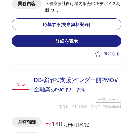
業務内容
・航空会社向け機内販売POSデバイス刷
新PJ
・ベンダー側メンバーとして参画
・以下の業務内容を実施予定
応募する(簡単無料登録)
・モバイルオーダー導入に向けたコン
セプト資料作成、調査結果分析、要件管
詳細を表示
理プロセス策定・要件管理テンプレート
作成を実施
気になる
・システムアーキテクチャ概要図作
成、決済シナリオ整理、在庫引当/ロール
バック/クレジットカード決済の業務・シ
ステムフロー作成を担当
DB移行PJ支援(ベンダー側PMO)/
・新POSデバイスへの移行計画策定、
New
端末・デバイス運用計画の検討を実施
金融業
のPMO求人・案件
・PJマネジメント計画書、WBS作
一部リモート
成・維持管理（週次更新）、IT進捗報告
案件No. 0147669
公開日: 2026/08/04
資料作成とステークホルダー報告を担当
月額報酬
〜140
万円/月(税別)