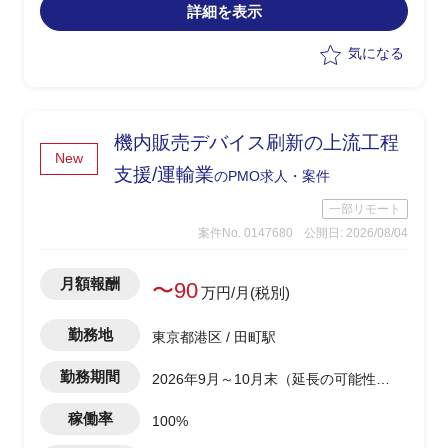
詳細を表示
視化・整理
・課題の洗い出しと、AI活用による解決
気になる
可能性の見極め・優先順位付け
・AI活用方針の策定と、フェーズ設計・
実行計画への落とし込み
・顧客の経営層・現場双方との合意形
機内販売デバイス刷新の上流工程
成、ステークホルダーマネジメント
New
・後続フェーズに向けた要件整理と、開
支援/運輸業
のPMO求人・案件
発チームへの引き継ぎ
一部リモート
案件No. 0147680
公開日: 2026/08/04
月額報酬
〜90
万円/月(税別)
勤務地
東京都港区 / 田町駅
勤務期間
2026年9月～10月末（延長の可能性あ
り）
稼働率
100%