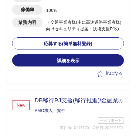
稼働率
100%
業務内容
・交通事業者様(主に高速道路事業者様)
向けセキュリティ提案・技術支援PJの推
進を支援
・複数のセキュリティ提案/設計PJが並
応募する(簡単無料登録)
行するため、各案件の整理・進捗管理を
担当
詳細を表示
・複数プロジェクト担当者への支援およ
びPMサポートを実施
気になる
・課題分析、コミュニケーションを重視
したPM支援を担当
DB移行PJ支援(移行推進)/金融業
の
New
PMO求人・案件
一部リモート
案件No. 0147670
公開日: 2026/08/04