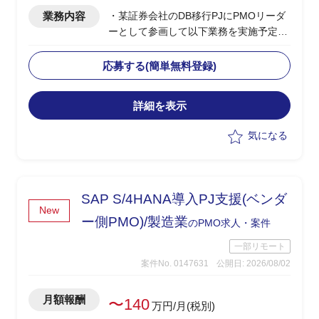
業務内容
・某証券会社のDB移行PJにPMOリーダ
ーとして参画して以下業務を実施予定
-製造/単体テストにおけるBP社検証物の
確認・品質担保
応募する(簡単無料登録)
-結合テスト～総合テストで発生する障
害の管理・進行統制
詳細を表示
-障害管理台帳の運用/障害解消状況のト
ラッキング
気になる
-テスト品質基準の確認/品質面での顧客
報告対応
-顧客/BP社間の調整/報告資料作成
SAP S/4HANA導入PJ支援(ベンダ
New
ー側PMO)/製造業
のPMO求人・案件
一部リモート
案件No. 0147631
公開日: 2026/08/02
月額報酬
〜140
万円/月(税別)