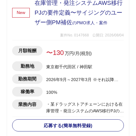
在庫管理・発注システムAWS移行
PJの要件定義〜サイジングのユー
New
ザー側PM補佐
のPMO求人・案件
案件No. 0147668
公開日: 2026/08/04
月額報酬
〜130
万円/月(税別)
勤務地
東京都千代田区 / 神田駅
勤務期間
2026年9月～2027年3月 ※それ以降も
継続の可能性あり
稼働率
100%
業務内容
・某ドラッグストアチェーンにおける在
庫管理・発注システムのAWS移行PJのユ
ーザー側PM補佐を担当
・要件定義からサイジングまでの各関係
応募する(簡単無料登録)
先調整、顧客合意形成をPMのもとでサ