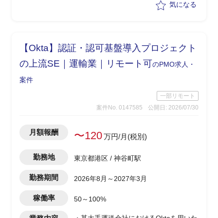
気になる
・チーム全体の推進、顧客・関係者との
調整、課題・リスク管理を担当
・円滑なチーム運営の推進、および顧
客・関係者との合意形成の主導
【Okta】認証・認可基盤導入プロジェクト
・課題・リスクの早期把握と対応による
品質・納期の確保
の上流SE｜運輸業｜リモート可
のPMO求人・
案件
一部リモート
案件No. 0147585
公開日: 2026/07/30
月額報酬
〜120
万円/月(税別)
勤務地
東京都港区 / 神谷町駅
勤務期間
2026年8月～2027年3月
稼働率
50～100%