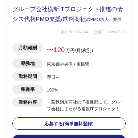
グループ会社横断ITプロジェクト推進の情
シス代替PMO支援/鉄鋼商社
のPMO求人・案件
案件No. 0147441
公開日: 2026/07/22
月額報酬
〜120
万円/月(税別)
勤務地
東京都中央区 / 京橋駅
勤務期間
即日～
稼働率
100%
業務内容
・某鉄鋼系商社のIT推進部にて、グルー
プ会社にまたがる複数ITプロジェクトの
横断的な調整・推進を支援するユーザー
側PMO
応募する(簡単無料登録)
・グループ会社IT担当やベンダーとの定
例MTG実施、各社案件の進捗把握・整理