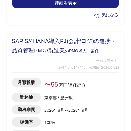
詳細を表示
・本社IT推進部への報告資料（進捗サマ
リー・課題一覧）の作成・更新
気になる
・ベンダー／グループ会社間の調整事項
の取りまとめおよび議事録作成
・課題・リスク発生時の関係者へのエス
カレーション支援
SAP S/4HANA導入PJ(会計/ロジ)の進捗・
・プロジェクト計画書・WBS・スケジュ
ール管理の主体的な運用、予算・コスト
品質管理PMO/製造業
のPMO求人・案件
管理のサポート
一部リモート
案件No. 0147442
公開日: 2026/07/22
月額報酬
〜95
万円/月(税別)
勤務地
東京都 / 豊洲駅
勤務期間
2026年8月～2026年9月
稼働率
100%