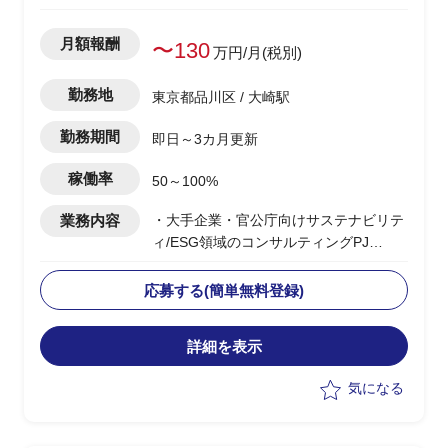
月額報酬
〜130
万円/月(税別)
勤務地
東京都品川区 / 大崎駅
勤務期間
即日～3カ月更新
稼働率
50～100%
業務内容
・大手企業・官公庁向けサステナビリテ
ィ/ESG領域のコンサルティングPJ
・ベンダー側コンサルタントとして提
案・構想策定から実行まで一気通貫でリ
応募する(簡単無料登録)
ード
・CSRD・ISSB・SSBJ等の開示・規制
詳細を表示
対応支援およびコンサルティング
・プロジェクト推進、スケジュー
気になる
ル/WBS管理、課題管理、顧客伴走
・提案書作成やプレゼンテーション含む
顧客への提案活動