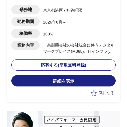
勤務地
東京都港区 / 神谷町駅
勤務期間
2026年8月～
稼働率
100%
業務内容
・某製薬会社の会社統合に伴うデジタル
ワークプレイス(M365)、ITインフラ(ネ
ットワーク/セキュリティ：SASE・
ZTNA)の統合PJ
応募する(簡単無料登録)
・早期効果創出に向け効果の高いインフ
ラ課題から着手する改善実行フェーズ
詳細を表示
・8月〜先行してプリセールス(提案書作
成)支援を実施
気になる
・10月〜立ち上がった改善実行フェーズ
のPMOリードとして参画
・進捗管理/課題管理/資料作成/会議調
整・運営等のPM支援を実施
・並行して後続フェーズ(2027〜2029年
度)のカリブレーション対応を担う想定