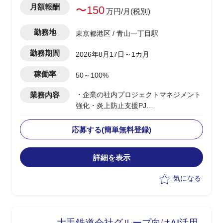
月額報酬
〜150
万円/月(税別)
勤務地
東京都港区 / 青山一丁目駅
勤務期間
2026年8月17日～1カ月
稼働率
50～100%
業務内容
・企業の社内プロジェクトマネジメント
強化・炎上防止支援PJ
・稼働中の複数プロジェクトを対象とし
た、PMBOK第6版（10の知識エリア）に
応募する(簡単無料登録)
基づくプロジェクトマネジメント診断の
実施
詳細を表示
・診断結果に基づく優先度付け・課題抽
出・施策提案（進行中PJの炎上防止／プ
気になる
リセールス段階の品質向上）
・ドキュメント作成、ヒアリング、主要
MTG参加、課題分析、対策策定、結果報
告の一連の推進
大手鉄道会社グループ向けAI活用