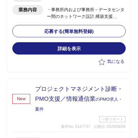
業務内容
・事務所内および事務所－データセンタ
ー間のネットワーク設計,構築支援
・構築後のネットワーク保守支援、関連
するインフラ支援全般
応募する(簡単無料登録)
・お客様立場での成果物確認、技術的支
援、関連ドキュメント作成
詳細を表示
・構築／保守PJにおける進捗管理,品質
管理,課題管理等のPMO業務
気になる
・ネットワークに知見の薄い客先プロパ
ー職員への技術支援,サポート(専任で密
着対応)
プロジェクトマネジメント診断・
PMO支援／情報通信業
New
のPMO求人・
案件
一部リモート
案件No. 0147737
公開日: 2026/08/06