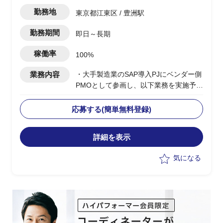
勤務地
東京都江東区 / 豊洲駅
勤務期間
即日～長期
稼働率
100%
業務内容
・大手製造業のSAP導入PJにベンダー側
PMOとして参画し、以下業務を実施予定
・PJ規模は500人月以上
-進捗/品質/課題管理
応募する(簡単無料登録)
-リカバリー時の要因分析/リカバリープ
ランの策定
詳細を表示
-各種ドキュメントの作成
気になる