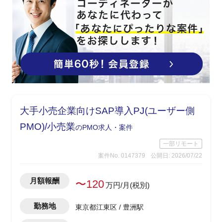
大手小売企業向けSAP導入PJ(ユーザー側
PMO)/小売業
のPMO求人・案件
一部リモート
案件No. 0147379
公開日: 2026/07/22
月額報酬
〜120
万円/月(税別)
勤務地
東京都江東区 / 豊洲駅