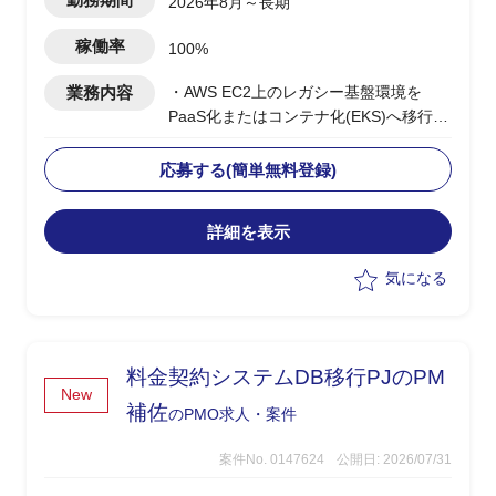
2026年8月～長期
稼働率
100%
業務内容
・AWS EC2上のレガシー基盤環境を
PaaS化またはコンテナ化(EKS)へ移行す
る構想検討PJ
・「これありきで進める」システム構築
応募する(簡単無料登録)
の方針に基づき、基盤刷新の推進役を担
当
詳細を表示
・アジャイル的な開発スタイルでのPJ推
進を想定
気になる
・5〜6名体制のチームでの技術検討、意
思決定をリード（例：コンテナ基盤のア
ーキテクチャ設計方針など）
・PMOとして進捗管理、技術方針の取り
料金契約システムDB移行PJのPM
まとめを担当
New
補佐
のPMO求人・案件
案件No. 0147624
公開日: 2026/07/31