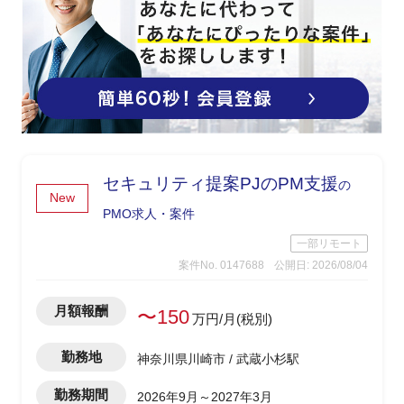
セキュリティ提案PJのPM支援
の
New
PMO求人・案件
一部リモート
案件No. 0147688
公開日: 2026/08/04
月額報酬
〜150
万円/月(税別)
勤務地
神奈川県川崎市 / 武蔵小杉駅
勤務期間
2026年9月～2027年3月