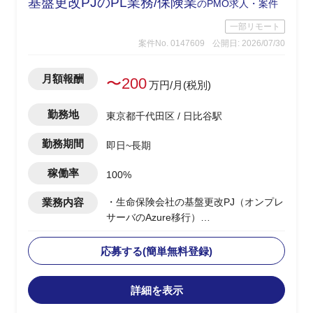
基盤更改PJのPL業務/保険業
のPMO求人・案件
一部リモート
案件No. 0147609
公開日: 2026/07/30
月額報酬
〜200
万円/月(税別)
勤務地
東京都千代田区 / 日比谷駅
勤務期間
即日~長期
稼働率
100%
業務内容
・生命保険会社の基盤更改PJ（オンプレ
サーバのAzure移行）
・ベンダー側でのインフラリーダーとし
ての参画
応募する(簡単無料登録)
・工程スケジュール：2026年7月より要
件定義開始、2028年5月頃の本番切替を
詳細を表示
目標に、設計・構築・テスト・移行の各
工程を推進