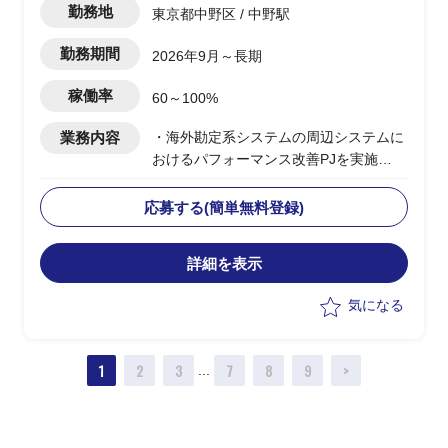
勤務地
東京都中野区 / 中野駅
勤務期間
2026年9月～長期
稼働率
60～100%
業務内容
・海外勘定系システムの周辺システムに
おけるパフォーマンス改善PJを実施
・今期(基礎検討フェーズ)における、現
存データを保持しつつパフォーマンスを
応募する(簡単無料登録)
改善するソリューションの検討を主導
詳細を表示
気になる
1
2
3
7
8
9
>
...