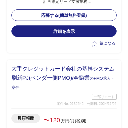
計画策定リード支援業務
・移行計画策定メンバーとして以下業務
遂行を想定
応募する(簡単無料登録)
-テスト・移行計画策定・準備支援
-業務構築支援
詳細を表示
-カード会員・加盟店向け告知支援
-上記システム開発を含めたプロジェ
気になる
クトマネジメント
-その他、上記に付随する業務
大手クレジットカード会社の基幹システム
刷新PJ(ベンダー側PMO)/金融業
のPMO求人・
案件
一部リモート
案件No. 0132542
公開日: 2024/11/05
月額報酬
〜120
万円/月(税別)