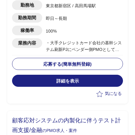
勤務地
東京都新宿区 / 高田馬場駅
勤務期間
即日～長期
稼働率
100%
業務内容
・大手クレジットカード会社の基幹シス
テム刷新PJにベンダー側PMOとして参
画
・ベンダー側PMOとして以下業務を実施
応募する(簡単無料登録)
-各チームからの進捗報告を基に取りま
とめを行い、エンドへ進捗報告を実施
詳細を表示
-開発についてのクライテリア報告
-課題の推進
気になる
-Excelでの課題/進捗/品質管理資料の作
成
-PowerPointでの顧客提出資料作成
顧客応対システムの内製化に伴うテスト計
画支援/金融
のPMO求人・案件