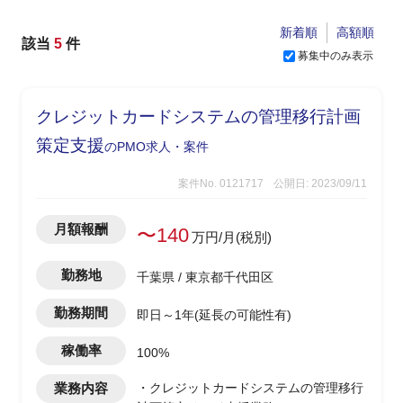
新着順
高額順
該当
5
件
募集中のみ表示
クレジットカードシステムの管理移行計画
策定支援
のPMO求人・案件
案件No. 0121717
公開日: 2023/09/11
月額報酬
〜140
万円/月(税別)
勤務地
千葉県 / 東京都千代田区
勤務期間
即日～1年(延長の可能性有)
稼働率
100%
業務内容
・クレジットカードシステムの管理移行