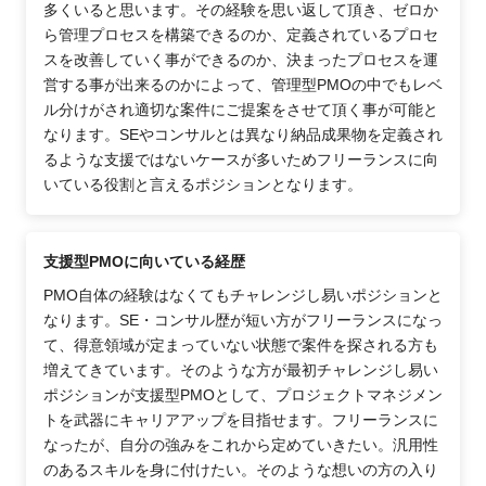
多くいると思います。その経験を思い返して頂き、ゼロか
ら管理プロセスを構築できるのか、定義されているプロセ
スを改善していく事ができるのか、決まったプロセスを運
営する事が出来るのかによって、管理型PMOの中でもレベ
ル分けがされ適切な案件にご提案をさせて頂く事が可能と
なります。SEやコンサルとは異なり納品成果物を定義され
るような支援ではないケースが多いためフリーランスに向
いている役割と言えるポジションとなります。
支援型PMOに向いている経歴
PMO自体の経験はなくてもチャレンジし易いポジションと
なります。SE・コンサル歴が短い方がフリーランスになっ
て、得意領域が定まっていない状態で案件を探される方も
増えてきています。そのような方が最初チャレンジし易い
ポジションが支援型PMOとして、プロジェクトマネジメン
トを武器にキャリアアップを目指せます。フリーランスに
なったが、自分の強みをこれから定めていきたい。汎用性
のあるスキルを身に付けたい。そのような想いの方の入り