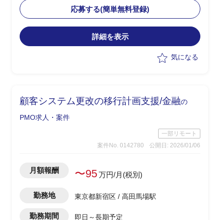
・顧客の内製化に伴い顧客責任者主導の
応募する(簡単無料登録)
下、IT全般の刷新が進行中
・顧客システムの更改に伴い、運用計画
詳細を表示
(運用要件定義)の策定などを担当
・顧客およびベンダー部隊とのディスカ
気になる
ッション
顧客システム更改の移行計画支援/金融
の
PMO求人・案件
一部リモート
案件No. 0142780
公開日: 2026/01/06
月額報酬
〜95
万円/月(税別)
勤務地
東京都新宿区 / 高田馬場駅
勤務期間
即日～長期予定