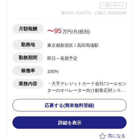
一部リモート
案件No. 0142778
公開日: 2026/01/06
月額報酬
〜95
万円/月(税別)
勤務地
東京都新宿区 / 高田馬場駅
勤務期間
即日～長期予定
稼働率
100%
業務内容
・大手クレジットカード会社/コールセン
ターのオペレーター向け顧客応対システ
ム更改PJ支援
・顧客の内製化に伴い顧客責任者主導の
応募する(簡単無料登録)
下、IT全般の刷新が進行中
・オンプレ環境から移行に伴うテスト工
詳細を表示
程全体の見直しおよび推進支援
・テスト種別、品質基準、レビュー体制
気になる
などの整理とリカバリー計画の立案