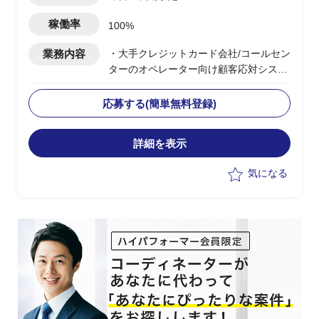
稼働率
100%
業務内容
・大手クレジットカード会社/コールセン
ターのオペレーター向け顧客応対システ
ム更改PJ支援
・顧客の内製化に伴い顧客責任者主導の
応募する(簡単無料登録)
下、IT全般の刷新が進行中
・顧客システムの更改に伴い、移行計画
詳細を表示
策定などを担当
・顧客およびベンダー部隊とのディスカ
気になる
ッション