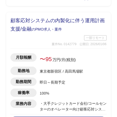
・顧客およびベンダー部隊とのディスカ
ッション
顧客応対システムの内製化に伴う運用計画
支援/金融
のPMO求人・案件
一部リモート
案件No. 0142779
公開日: 2026/01/06
月額報酬
〜95
万円/月(税別)
勤務地
東京都新宿区 / 高田馬場駅
勤務期間
即日～長期予定
稼働率
100%
業務内容
・大手クレジットカード会社/コールセン
ターのオペレーター向け顧客応対システ
ム更改PJ支援