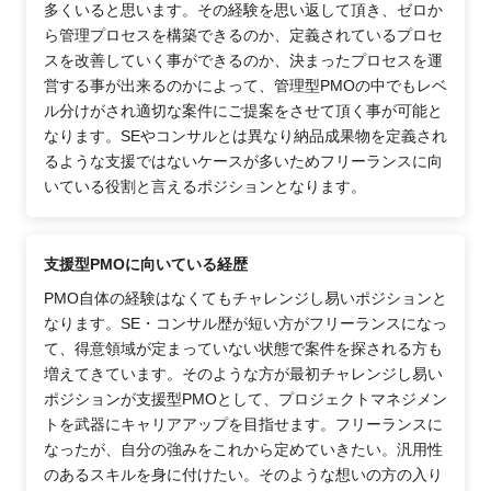
多くいると思います。その経験を思い返して頂き、ゼロか
ら管理プロセスを構築できるのか、定義されているプロセ
スを改善していく事ができるのか、決まったプロセスを運
営する事が出来るのかによって、管理型PMOの中でもレベ
ル分けがされ適切な案件にご提案をさせて頂く事が可能と
なります。SEやコンサルとは異なり納品成果物を定義され
るような支援ではないケースが多いためフリーランスに向
いている役割と言えるポジションとなります。
支援型PMOに向いている経歴
PMO自体の経験はなくてもチャレンジし易いポジションと
なります。SE・コンサル歴が短い方がフリーランスになっ
て、得意領域が定まっていない状態で案件を探される方も
増えてきています。そのような方が最初チャレンジし易い
ポジションが支援型PMOとして、プロジェクトマネジメン
トを武器にキャリアアップを目指せます。フリーランスに
なったが、自分の強みをこれから定めていきたい。汎用性
のあるスキルを身に付けたい。そのような想いの方の入り