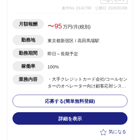
一部リモート
案件No. 0142780
公開日: 2026/01/06
月額報酬
〜95
万円/月(税別)
勤務地
東京都新宿区 / 高田馬場駅
勤務期間
即日～長期予定
稼働率
100%
業務内容
・大手クレジットカード会社/コールセン
ターのオペレーター向け顧客応対システ
ム更改PJ支援
・顧客の内製化に伴い顧客責任者主導の
応募する(簡単無料登録)
下、IT全般の刷新が進行中
・顧客システムの更改に伴い、移行計画
詳細を表示
策定などを担当
・顧客およびベンダー部隊とのディスカ
気になる
ッション