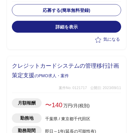
画
・ベンダー側PMOとして以下業務を実施
応募する(簡単無料登録)
-各チームからの進捗報告を基に取りま
とめを行い、エンドへ進捗報告を実施
詳細を表示
-開発についてのクライテリア報告
-課題の推進
気になる
-Excelでの課題/進捗/品質管理資料の作
成
-PowerPointでの顧客提出資料作成
クレジットカードシステムの管理移行計画
策定支援
のPMO求人・案件
案件No. 0121717
公開日: 2023/09/11
月額報酬
〜140
万円/月(税別)
勤務地
千葉県 / 東京都千代田区
勤務期間
即日～1年(延長の可能性有)