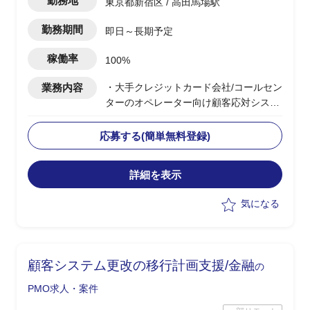
勤務地
東京都新宿区 / 高田馬場駅
勤務期間
即日～長期予定
稼働率
100%
業務内容
・大手クレジットカード会社/コールセン
ターのオペレーター向け顧客応対システ
ム更改PJ支援
・顧客の内製化に伴い顧客責任者主導の
応募する(簡単無料登録)
下、IT全般の刷新が進行中
・顧客システムの更改に伴い、運用計画
詳細を表示
(運用要件定義)の策定などを担当
・顧客およびベンダー部隊とのディスカ
気になる
ッション
顧客システム更改の移行計画支援/金融
の
PMO求人・案件