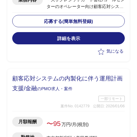
ターのオペレーター向け顧客応対システ
ム更改PJ支援
・顧客の内製化に伴い顧客責任者主導の
応募する(簡単無料登録)
下、IT全般の刷新が進行中
・オンプレ環境から移行に伴うテスト工
詳細を表示
程全体の見直しおよび推進支援
・テスト種別、品質基準、レビュー体制
気になる
などの整理とリカバリー計画の立案
・顧客およびベンダー部隊とのディスカ
ッション
顧客応対システムの内製化に伴う運用計画
支援/金融
のPMO求人・案件
一部リモート
案件No. 0142779
公開日: 2026/01/06
月額報酬
〜95
万円/月(税別)