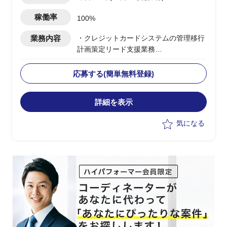
稼働率
100%
業務内容
・クレジットカードシステムの管理移行
計画策定リード支援業務
・移行計画策定メンバーとして以下業務
遂行を想定
応募する(簡単無料登録)
-テスト・移行計画策定・準備支援
-業務構築支援
詳細を表示
-カード会員・加盟店向け告知支援
-上記システム開発を含めたプロジェ
気になる
クトマネジメント
-その他、上記に付随する業務