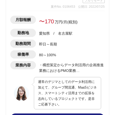
フルリモート
案件No. 0106453
公開日: 2022/07/25
月額報酬
〜170
万円/月(税別)
勤務地
愛知県 / 名古屋駅
勤務期間
即日～長期
稼働率
80～100%
業務内容
・構想策定からデータ利活用の企画推進
業務におけるPMO業務
・データ基盤構築の指示や推進
通常のデジマとしてのデータ利活用に
・データ連携等テクニカル面における支
加えて、グループ間流通、MaaSビジネ
援ベンダーや関係部署との交渉/調整業務
ス、スマートシティ活用までの拡張を
・グループ間流通/MaaSビジネス/スマー
志向しているプロジェクトです。是非
トシティ活用への検討や推進
ご応募下さい。