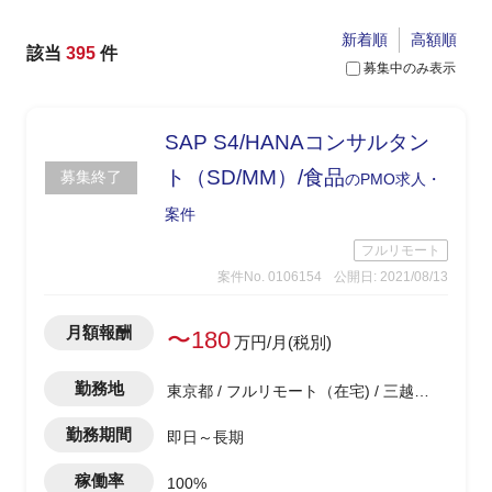
新着順
高額順
該当
395
件
募集中のみ表示
SAP S4/HANAコンサルタン
ト（SD/MM）/食品
募集終了
のPMO求人・
案件
フルリモート
案件No. 0106154
公開日: 2021/08/13
月額報酬
〜180
万円/月(税別)
勤務地
東京都 / フルリモート（在宅) / 三越前
駅
勤務期間
即日～長期
稼働率
100%