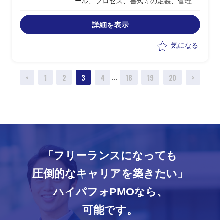
ール、プロセス、書式等の定義、管理タ
スクの実行
・レビューボード、定例進捗会議等プロ
詳細を表示
ジェクト全体会議の準備/推進
気になる
<
1
2
3
4
18
19
20
>
...
「フリーランスになっても
圧倒的なキャリアを築きたい」
ハイパフォPMOなら、
可能です。