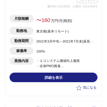
フルリモート
案件No. 0103093
公開日: 2021/03/01
月額報酬
〜160
万円/月(税別)
勤務地
東京都(基本リモート)
勤務期間
2021年3月中旬～2021年7月末(延長予
定有)
稼働率
100%
業務内容
・エコシステム価値向上施策
・全体PMO推進
・対外アナウンス等の分科会リード
詳細を表示
気になる