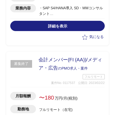
業務内容
・SAP S4/HANA導入 SD・MMコンサル
タント
・単体テスト以降のPMとしての支援
・インドSIerによるオフショア開発支援
詳細を表示
・PMO運営支援
・日本向け導入テンプレートをUS/ASIA-
気になる
Pacificに展開
・海外からの資料レビュー
会計メンバー(FI (AA))/メディ
募集終了
ア・広告
のPMO求人・案件
フルリモート
案件No. 0117537
公開日: 2023/02/22
月額報酬
〜180
万円/月(税別)
勤務地
フルリモート（在宅)