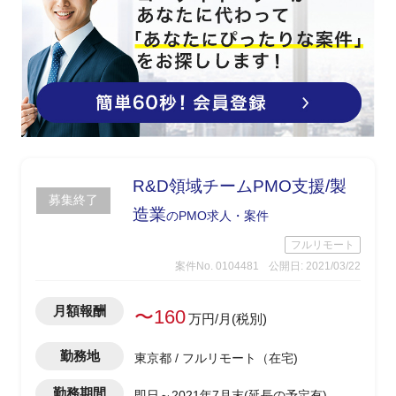
R&D領域チームPMO支援/製
募集終了
造業
のPMO求人・案件
フルリモート
案件No. 0104481
公開日: 2021/03/22
月額報酬
〜160
万円/月(税別)
勤務地
東京都 / フルリモート（在宅)
勤務期間
即日～2021年7月末(延長の予定有)