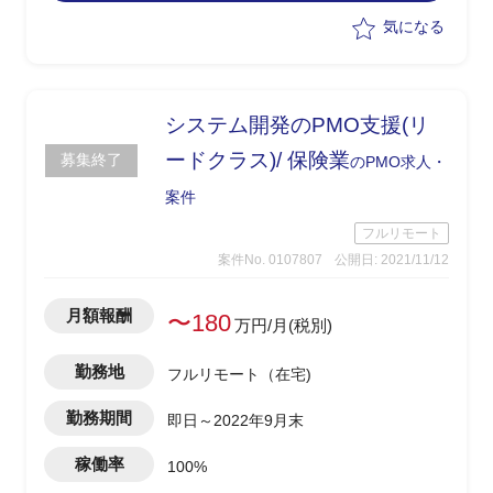
を整理
・実装の優先度を整理し、要求を元に開
気になる
発工数・費用の見積もり
・要求定義書の作成(RFPも含まれる可
能性有)
・費用対効果を試算(抑制人工/開発費用)
システム開発のPMO支援(リ
ードクラス)/ 保険業
募集終了
のPMO求人・
案件
フルリモート
案件No. 0107807
公開日: 2021/11/12
月額報酬
〜180
万円/月(税別)
勤務地
フルリモート（在宅)
勤務期間
即日～2022年9月末
稼働率
100%