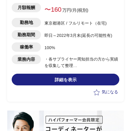
月額報酬
〜160
万円/月(税別)
勤務地
東京都港区 / フルリモート（在宅)
勤務期間
即日～2022年3月末(延長の可能性有)
稼働率
100%
業務内容
・各サプライヤー周知担当の方から実績
を収集して整理
・遅延がある場合の各状況確認実務
・課題について収集して整理実務
詳細を表示
・周知関連資料の作成実務
・ステークホルダーからの問い合わせ対
気になる
応支援
・GSS FSS登録申請(サプライヤーから
の依頼を一括申請）