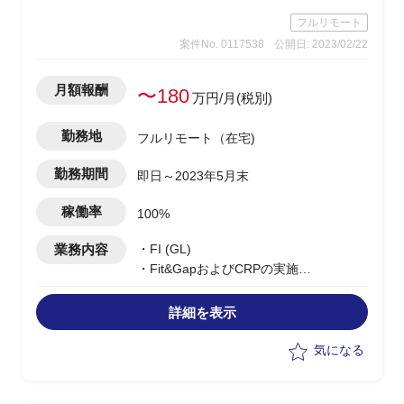
フルリモート
案件No. 0117538
公開日: 2023/02/22
月額報酬
〜180
万円/月(税別)
勤務地
フルリモート（在宅)
勤務期間
即日～2023年5月末
稼働率
100%
業務内容
・FI (GL)
・Fit&GapおよびCRPの実施
・To-be要件の洗い出し
詳細を表示
気になる