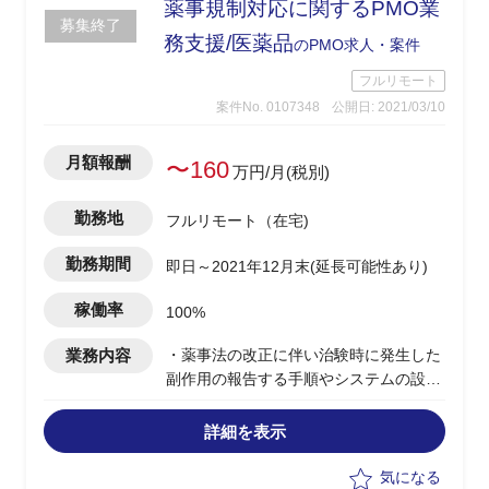
薬事規制対応に関するPMO業
募集終了
務支援/医薬品
のPMO求人・案件
フルリモート
案件No. 0107348
公開日: 2021/03/10
月額報酬
〜160
万円/月(税別)
勤務地
フルリモート（在宅)
勤務期間
即日～2021年12月末(延長可能性あり)
稼働率
100%
業務内容
・薬事法の改正に伴い治験時に発生した
副作用の報告する手順やシステムの設定
業務以下支援
-上記対応に向けたPMO業務
詳細を表示
-SOP等の文書管理サポート
気になる