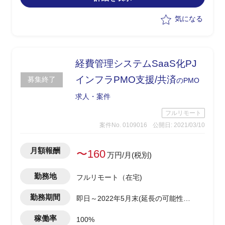
まっている状況
・上記のような非効率業務をプロセスか
気になる
ら見直し、自動化しながら効率を上げて
いく取り組みを実施
・AsIsの整理からToBeの提示、方針検討
・対応業務数が142件ある為、全て対応
経費管理システムSaaS化PJ
し今年度中におおよその結果を出すまで
インフラPMO支援/共済
募集終了
のPMO
がゴール
求人・案件
フルリモート
案件No. 0109016
公開日: 2021/03/10
月額報酬
〜160
万円/月(税別)
勤務地
フルリモート（在宅)
勤務期間
即日～2022年5月末(延長の可能性あ
り)
稼働率
100%