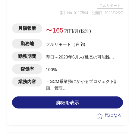
フルリモート
案件No. 0117594
公開日: 2023/02/27
月額報酬
〜165
万円/月(税別)
勤務地
フルリモート（在宅)
勤務期間
即日～2023年6月末(延長の可能性あ
り)
稼働率
100%
業務内容
・SCM系業務にかかるプロジェクト計
画、管理
・システム分析、ローコード開発に関す
る理解・評価(レビュー)
詳細を表示
・導入ベンダー管理
気になる