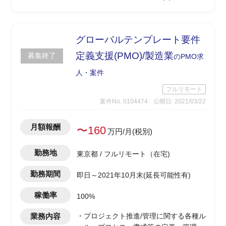
グローバルテンプレート要件
定義支援(PMO)/製造業
募集終了
のPMO求
人・案件
フルリモート
案件No. 0104474
公開日: 2021/03/22
月額報酬
〜160
万円/月(税別)
勤務地
東京都 / フルリモート（在宅)
勤務期間
即日～2021年10月末(延長可能性有)
稼働率
100%
業務内容
・プロジェクト推進/管理に関する各種ル