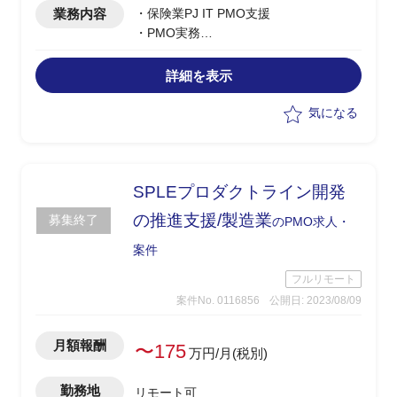
業務内容
・保険業PJ IT PMO支援
・PMO実務
・ステークホルダー管理
・部門マネジメント
詳細を表示
気になる
SPLEプロダクトライン開発
の推進支援/製造業
募集終了
のPMO求人・
案件
フルリモート
案件No. 0116856
公開日: 2023/08/09
月額報酬
〜175
万円/月(税別)
勤務地
リモート可