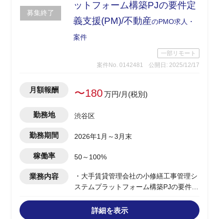
ットフォーム構築PJの要件定
募集終了
義支援(PM)/不動産
のPMO求人・
案件
一部リモート
案件No. 0142481
公開日: 2025/12/17
月額報酬
〜180
万円/月(税別)
勤務地
渋谷区
勤務期間
2026年1月～3月末
稼働率
50～100%
業務内容
・大手賃貸管理会社の小修繕工事管理シ
ステムプラットフォーム構築PJの要件定
義フェーズを担当
・AsIs-ToBe業務、該当部門の要求事項
詳細を表示