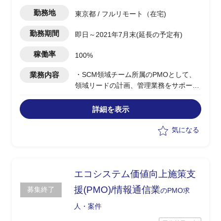
勤務地
東京都 / フルリモート（在宅)
勤務期間
即日～2021年7月末(延長の予定有)
稼働率
100%
業務内容
・SCM領域チーム所属のPMOとして、
領域リードの計画、管理業務をサポート
・グローバルとローカルの計画、管理、
業務遂行アプローチをアライン
詳細を表示
・領域横断論点等計画を整合する
・領域内でのリソース計画の策定サポー
気になる
ト
エコシステム価値向上施策支
援(PMO)/情報通信業
募集終了
のPMO求
人・案件