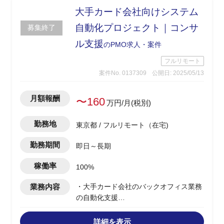
大手カード会社向けシステム
自動化プロジェクト｜コンサ
募集終了
ル支援
のPMO求人・案件
フルリモート
案件No. 0137309
公開日: 2025/05/13
月額報酬
〜160
万円/月(税別)
勤務地
東京都 / フルリモート（在宅)
勤務期間
即日～長期
稼働率
100%
業務内容
・大手カード会社のバックオフィス業務
の自動化支援
・現在、カードの再発行業務などマニュ
アルをベースとした人員作業に頼ってし
詳細を表示