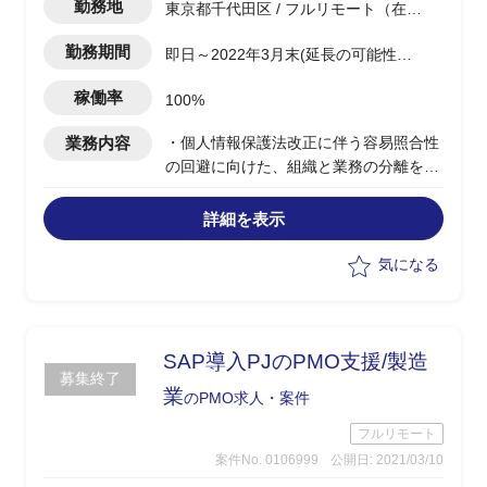
勤務地
東京都千代田区 / フルリモート（在
宅)
勤務期間
即日～2022年3月末(延長の可能性あ
り)
稼働率
100%
業務内容
・個人情報保護法改正に伴う容易照合性
の回避に向けた、組織と業務の分離を実
現するため現行業務システム分析と対応
策検討支援
詳細を表示
・現場リード実務
・営業/法務等関係部署の進捗/課題管理/
気になる
会議設定などのPMO
・個人関連情報を扱う業務ヒアリング／
業務フローの作成支援
・作成した業務フローに基づく組織形態
SAP導入PJのPMO支援/製造
募集終了
検討支援
業
のPMO求人・案件
・討議／報告資料の作成
フルリモート
案件No. 0106999
公開日: 2021/03/10