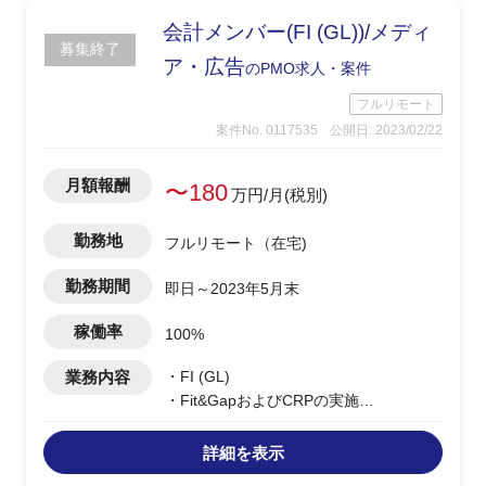
会計メンバー(FI (GL))/メディ
募集終了
ア・広告
のPMO求人・案件
フルリモート
案件No. 0117535
公開日: 2023/02/22
月額報酬
〜180
万円/月(税別)
勤務地
フルリモート（在宅)
勤務期間
即日～2023年5月末
稼働率
100%
業務内容
・FI (GL)
・Fit&GapおよびCRPの実施
・To-be要件の洗い出し
詳細を表示