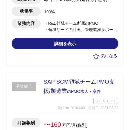
稼働率
100%
業務内容
・R&D領域チーム所属のPMO
・領域リードの計画、管理業務サポート
・グローバルとローカルの計画、管理、
業務遂行アプローチをアライン
詳細を表示
・会議のファシリテーション、進行をサ
ポート
気になる
SAP SCM領域チームPMO支
募集終了
援/製造業
のPMO求人・案件
フルリモート
案件No. 0104480
公開日: 2021/03/22
月額報酬
〜160
万円/月(税別)