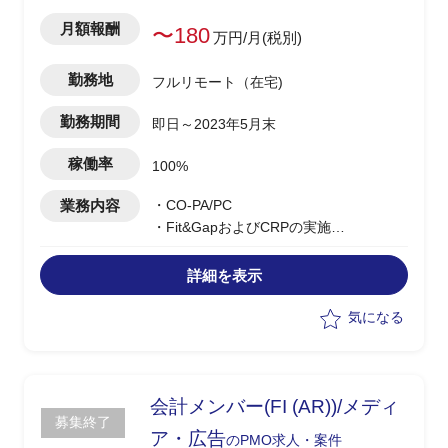
月額報酬
〜180
万円/月(税別)
勤務地
フルリモート（在宅)
勤務期間
即日～2023年5月末
稼働率
100%
業務内容
・CO-PA/PC
・Fit&GapおよびCRPの実施
・To-be要件の洗い出し
詳細を表示
気になる
会計メンバー(FI (AR))/メディ
募集終了
ア・広告
のPMO求人・案件