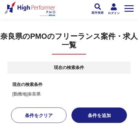
フリーランスPMO人材向け日本最大級のPMOサービス ハイパフォPMO
>
PM
奈良県のPMOのフリーランス案件・求人
一覧
現在の検索条件
現在の検索条件
[勤務地]奈良県
条件をクリア
条件を追加