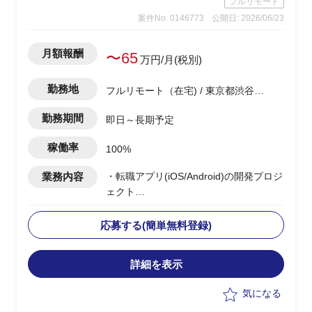
フルリモート
→調査自体は、あまり難易度は高くな
案件No. 0146773
公開日: 2026/06/23
く、地道なディスクトップ調査がメイン
となります。
・基幹システムを含めたシステム領域
月額報酬
〜65
万円/月(税別)
は、弊社コンサル担当がおり、双方で連
携しながら構想ロードマップを作成して
勤務地
フルリモート（在宅) / 東京都渋谷区
いく
渋谷駅
・CRM構想として期待されているポイン
勤務期間
即日～長期予定
トは、OMO機能、EC機能、MA&CDP活
用によるパーソナライズCRMなど
稼働率
100%
業務内容
・転職アプリ(iOS/Android)の開発プロジ
ェクト
・ベンダー側メンバーとして参画
・PMサポートとして、以下の業務を実
応募する(簡単無料登録)
施予定
-開発チームの作業・進捗管理(Backlog
詳細を表示
等)および開発・リリース計画の立案
-顧客折衝(チャット・MTG)、見積もり
気になる
作成、要件整理