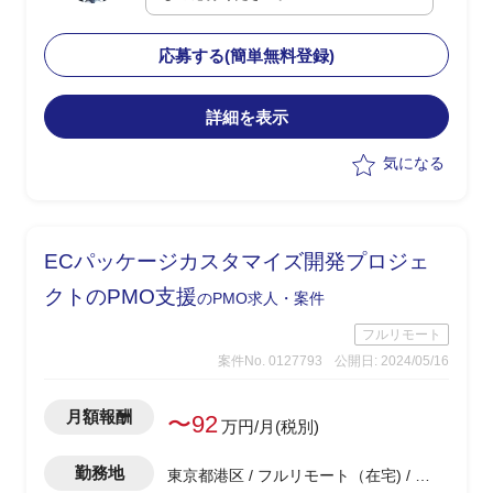
門におけるAsIsToBe業務プロセス、運用
フローの整理
応募する(簡単無料登録)
・26年春のリリースに向けたプロダクト
についてはサービス機能開発は進行して
いるが、サービス全体のグランドデザイ
詳細を表示
ン、ビジネススキームのデザインについ
気になる
て精査が必要
・ビジネス部門/プロダクトマネジメン
ト/サービス開発の有識者に、本件を新規
事業として立ち上げ・推進を支援いただ
ECパッケージカスタマイズ開発プロジェ
きたい
クトのPMO支援
のPMO求人・案件
フルリモート
案件No. 0127793
公開日: 2024/05/16
月額報酬
〜92
万円/月(税別)
勤務地
東京都港区 / フルリモート（在宅) / 浜