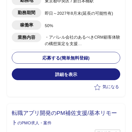
勤務地
東京都中央区 / 新日本橋駅
勤務期間
即日～2027年8月末(延長の可能性有)
稼働率
50%
業務内容
・アパレル会社のあるべきCRM顧客体験
の構想策定を支援
・CRM構想に関してエンドクライアント
内の主要メンバーの方と合意形成した上
応募する(簡単無料登録)
で
OMO機能を含めたあるべき姿を具体化
詳細を表示
・幹部の合意を得るために、ユーザー調
査、競合MD(マーチャンダイジング)調査
気になる
など行いながら、
あるべきCRM顧客体験を仮説導出
・競合MD調査は、商品ジャンル毎の商
品数、価格などディスクトップ調査し
転職アプリ開発のPM補佐支援/基本リモー
て、
どの商品ジャンルで市場ポジションを狙
ト
のPMO求人・案件
うか検討