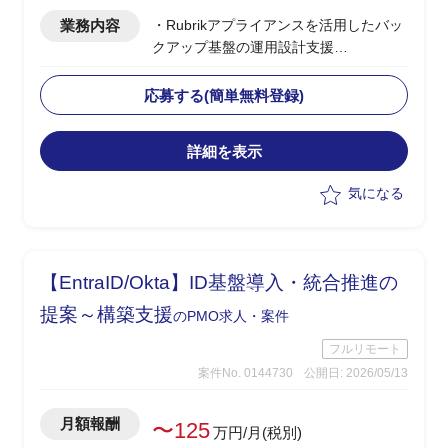
業務内容
・Rubrikアプライアンスを活用したバッ
クアップ基盤の運用設計支援
・ベンダー側、PLポジション
・バックアップ基盤の運用設計、運用フ
応募する(簡単無料登録)
ロー策定
・ランサムウェア発災時の対応手順、イ
詳細を表示
ンシデントレスポンス設計
・セキュリティ運用設計におけるナレッ
気になる
ジ提供、ドキュメント整備
【EntraID/Okta】ID基盤導入・統合推進の
提案～構築支援
のPMO求人・案件
フルリモート
案件No. 0144730
公開日: 2026/05/13
月額報酬
〜125
万円/月(税別)