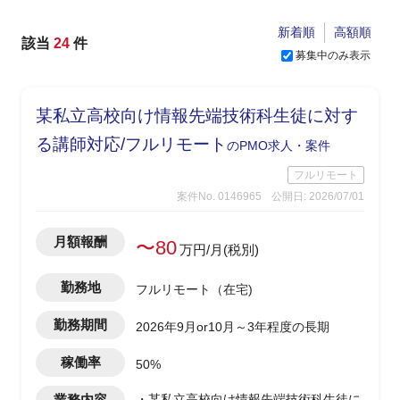
新着順
高額順
該当
24
件
募集中のみ表示
某私立高校向け情報先端技術科生徒に対す
る講師対応/フルリモート
のPMO求人・案件
フルリモート
案件No. 0146965
公開日: 2026/07/01
月額報酬
〜80
万円/月(税別)
勤務地
フルリモート（在宅)
勤務期間
2026年9月or10月～3年程度の長期
稼働率
50%
業務内容
・某私立高校向け情報先端技術科生徒に