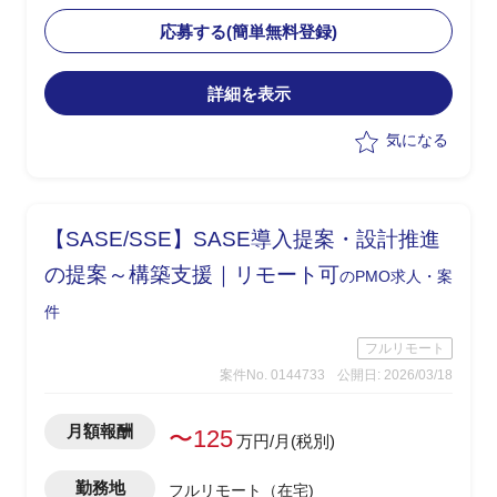
・現状課題を整理し、アプリ側との相性
を踏まえた改善策の検討と要件整理を担
応募する(簡単無料登録)
当
・Softdrive領域における技術的な理解を
詳細を表示
もとに、各種ステークホルダーとの調整
を実施
気になる
・手探り状態の中で主導的に改善案を提
示し、推進する役割を想定
【SASE/SSE】SASE導入提案・設計推進
の提案～構築支援｜リモート可
のPMO求人・案
件
フルリモート
案件No. 0144733
公開日: 2026/03/18
月額報酬
〜125
万円/月(税別)
勤務地
フルリモート（在宅)