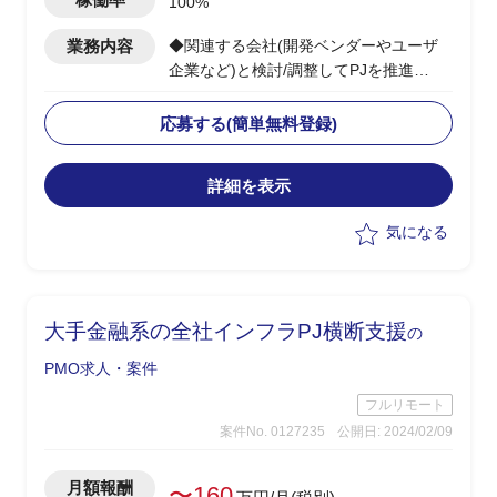
100%
業務内容
◆関連する会社(開発ベンダーやユーザ
企業など)と検討/調整してPJを推進
◆当該システムの中の、一部機能の開発
のPMOを担当する
応募する(簡単無料登録)
・全体としては複数年で開発する大規模
なPJ。
詳細を表示
気になる
大手金融系の全社インフラPJ横断支援
の
PMO求人・案件
フルリモート
案件No. 0127235
公開日: 2024/02/09
月額報酬
〜160