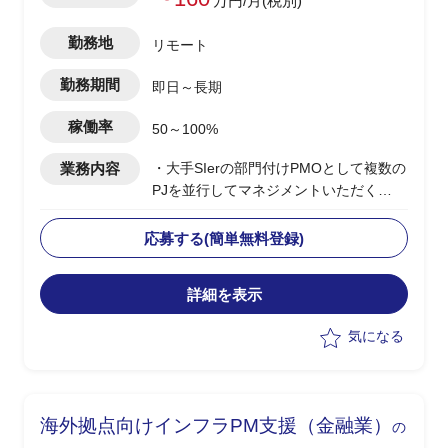
万円/月(税別)
勤務地
リモート
勤務期間
即日～長期
稼働率
50～100%
業務内容
・大手SIerの部門付けPMOとして複数の
PJを並行してマネジメントいただく
・当該部門は特定の大手クレジットカー
ド会社に対してインフラ領域の保守、開
応募する(簡単無料登録)
発を行っている
・複数PJの横断的なPMO支援(課題管
詳細を表示
理、進捗管理など)
・ドキュメント作成
気になる
・必要に応じて部門全体の組織改善施策
の立案(生産性や品質等の向上など)
海外拠点向けインフラPM支援（金融業）
の