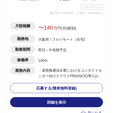
フルリモート
案件No. 0144545
公開日: 2026/04/23
月額報酬
〜140
万円/月(税別)
勤務地
大阪府 / フルリモート（在宅)
勤務期間
即日～中長期予定
稼働率
100%
業務内容
・某情報通信企業におけるコンタクトセ
ンター向けクラウドPBX(NICE)導入およ
び展開PJの推進
・コンタクトセンター基盤導入の上流提
応募する(簡単無料登録)
案から実装までの推進
・顧客への提案活動を通じた案件創出お
詳細を表示
よび案件獲得のリード
・チームの先頭に立ち、進捗管理/課題管
気になる