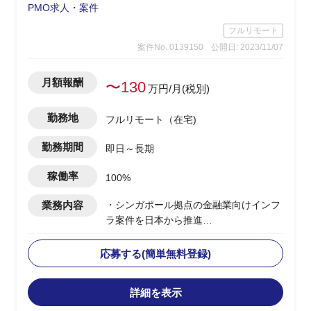
PMO求人・案件
フルリモート
案件No. 0139150
公開日: 2023/11/07
月額報酬
〜130
万円/月(税別)
勤務地
フルリモート（在宅)
勤務期間
即日～長期
稼働率
100%
業務内容
・シンガポール拠点の金融業向けインフ
ラ案件を日本から推進
・日本体制のPLとして、海外拠点のPM
とコミュニケーションを取る
応募する(簡単無料登録)
・複数PJの上流～環境構築までがスコー
プ
詳細を表示
・英語での成果物作成/顧客内定例MTG