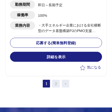
勤務期間
即日～長期予定
稼働率
100%
業務内容
・大手エネルギー企業における全社横断
型のデータ基盤構築PJのPMO支援
・ユーザー側PMOとして各種管理業務、
必要ドキュメントの作成、関係部署との
応募する(簡単無料登録)
調整等
詳細を表示
気になる
1
2
>