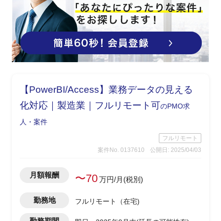
【PowerBI/Access】業務データの見える
化対応｜製造業｜フルリモート可
のPMO求
人・案件
フルリモート
案件No. 0137610
公開日: 2025/04/03
月額報酬
〜70
万円/月(税別)
勤務地
フルリモート（在宅)
勤務期間