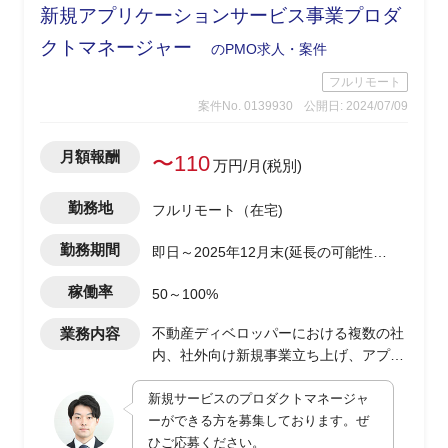
新規アプリケーションサービス事業プロダ
クトマネージャー
のPMO求人・案件
フルリモート
案件No. 0139930
公開日: 2024/07/09
月額報酬
〜110
万円/月(税別)
勤務地
フルリモート（在宅)
勤務期間
即日～2025年12月末(延長の可能性有
り)
稼働率
50～100%
業務内容
不動産ディベロッパーにおける複数の社
内、社外向け新規事業立ち上げ、アプリ
ケーションサービス開発におけるプロダ
新規サービスのプロダクトマネージャ
クトマネージャー
ーができる方を募集しております。ぜ
・toB、toC向けアプリケーションサービ
ひご応募ください。
スの企画、開発進行、および社内業務部