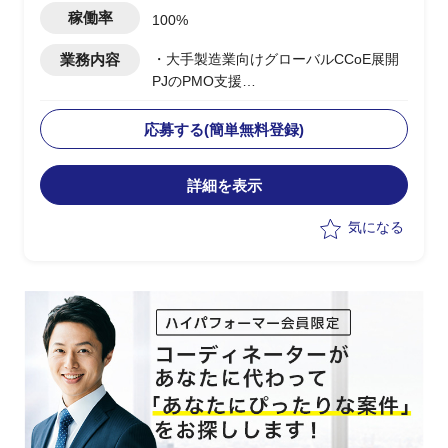
稼働率
100%
業務内容
・大手製造業向けグローバルCCoE展開
PJのPMO支援
・日本本社のCCoE組織を
Global/Regional階層に定義し、アジア/
応募する(簡単無料登録)
欧州/北米/中国への展開を支援
・Global CCoEメンバーとして各地域の
詳細を表示
モニタリング/管理プロセスの設計と改
善/課題対応を推進
気になる
・現地IT部門との調整/折衝における日本
側サポート要員としての対応
・上流工程でのマルチクラウド導入計画
立案/スケジュール管理
・日本側クラウド担当との連携、各国拠
点への展開推進