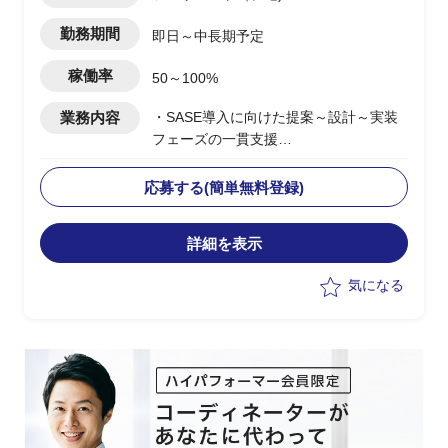
勤務期間
即日～中長期予定
稼働率
50～100%
業務内容
・SASE導入に向けた提案～設計～実装
フェーズの一貫支援
・顧客に対する提案活動およびソリュー
ション設計の実施
応募する(簡単無料登録)
・セールスエンジニアとしての技術説明
および提案資料作成
詳細を表示
・複数案件における要件整理およびアー
キテクチャ設計支援
気になる
・グローバル展開案件における構想整理
および推進支援