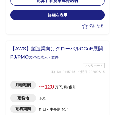
応募する(簡単無料登録)
めを実施
・メーカー・ベンダーへの仕様確認、見
詳細を表示
積り依頼・確認、取りまとめ、SE積算を
担当
気になる
【AWS】製造業向けグローバルCCoE展開
PJ/PMO
のPMO求人・案件
フルリモート
案件No. 0145975
公開日: 2026/05/15
月額報酬
〜120
万円/月(税別)
勤務地
北浜
勤務期間
即日～中長期予定