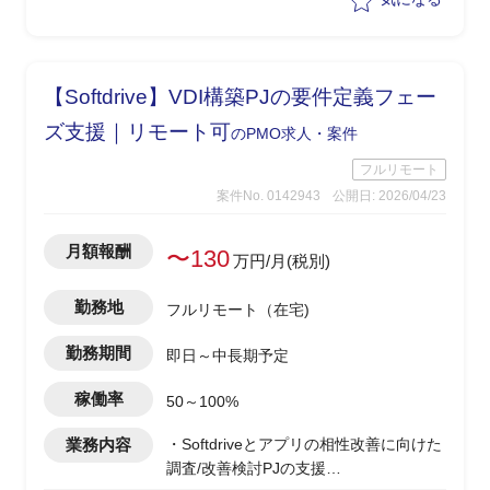
理を行いながらPJ推進を実施
【Softdrive】VDI構築PJの要件定義フェー
ズ支援｜リモート可
のPMO求人・案件
フルリモート
案件No. 0142943
公開日: 2026/04/23
月額報酬
〜130
万円/月(税別)
勤務地
フルリモート（在宅)
勤務期間
即日～中長期予定
稼働率
50～100%
業務内容
・Softdriveとアプリの相性改善に向けた
調査/改善検討PJの支援