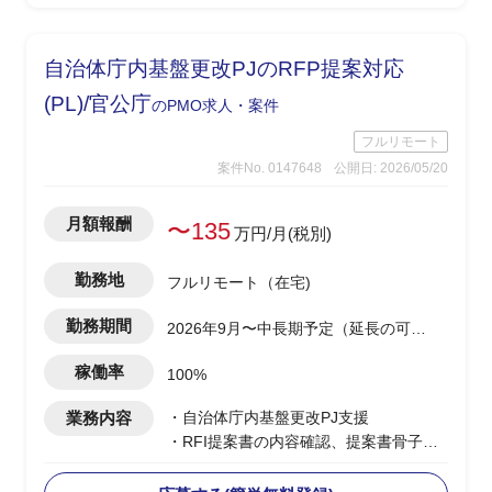
-開発側の調査結果を技術者視点で顧客
へ噛み砕いて説明
※案件により小規模案件を複数並行担当
自治体庁内基盤更改PJのRFP提案対応
の可能性あり(0.5工数×2など)
(PL)/官公庁
のPMO求人・案件
フルリモート
案件No. 0147648
公開日: 2026/05/20
月額報酬
〜135
万円/月(税別)
勤務地
フルリモート（在宅)
勤務期間
2026年9月〜中長期予定（延長の可能
性あり）
稼働率
100%
業務内容
・自治体庁内基盤更改PJ支援
・RFI提案書の内容確認、提案書骨子検
討・構成設計を担当
・提案書の執筆・編集・確認、取りまと