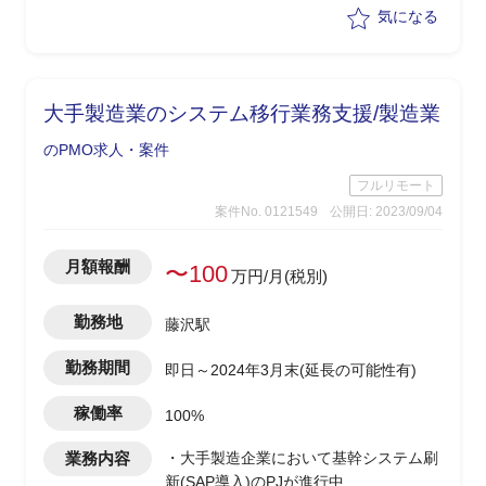
参加/PJ管理
気になる
大手製造業のシステム移行業務支援/製造業
のPMO求人・案件
フルリモート
案件No. 0121549
公開日: 2023/09/04
月額報酬
〜100
万円/月(税別)
勤務地
藤沢駅
勤務期間
即日～2024年3月末(延長の可能性有)
稼働率
100%
業務内容
・大手製造企業において基幹システム刷
新(SAP導入)のPJが進行中