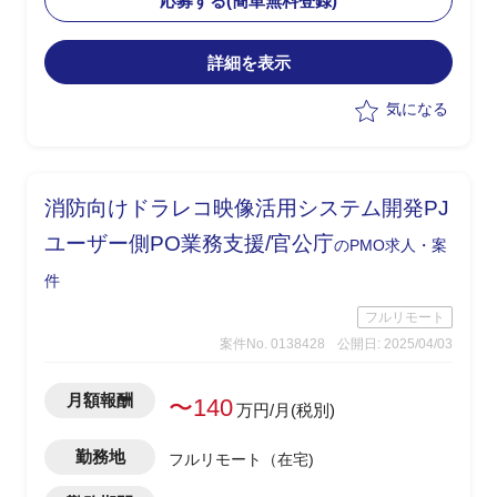
応募する(簡単無料登録)
・現行業務理解者と連携したスムーズな
引継ぎを想定
詳細を表示
気になる
消防向けドラレコ映像活用システム開発PJ
ユーザー側PO業務支援/官公庁
のPMO求人・案
件
フルリモート
案件No. 0138428
公開日: 2025/04/03
月額報酬
〜140
万円/月(税別)
勤務地
フルリモート（在宅)