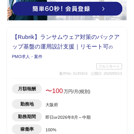
【Rubrik】ランサムウェア対策のバックア
ップ基盤の運用設計支援｜リモート可
の
PMO求人・案件
フルリモート
案件No. 0145924
公開日: 2026/05/13
月額報酬
〜100
万円/月(税別)
勤務地
大阪府
勤務期間
即日or2026年8月～中期
稼働率
100%