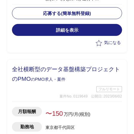
└2024年1月のGoliveを前提に現在は周
辺業務システムの移行フェーズ
応募する(簡単無料登録)
└原価領域を中心に複数領域での移行デ
ータ作成、手順調整およびシステムテス
詳細を表示
ト対応を実施
・受入れテスト、データ調査および作
気になる
成、プログラム調査
・システムにおけるインシデント管理
・進捗、課題管理
・軽微なツール作成(PG)
全社横断型のデータ基盤構築プロジェクト
・関連部門およびベンダーとの調整
・システム本番稼働後のハイパーケア
のPMO
のPMO求人・案件
フルリモート
案件No. 0119649
公開日: 2023/06/02
月額報酬
〜150
万円/月(税別)
勤務地
東京都千代田区