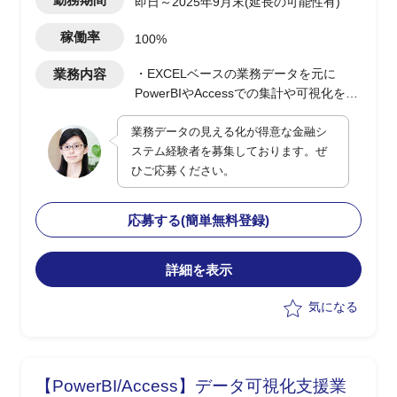
即日～2025年9月末(延長の可能性有)
稼働率
100%
業務内容
・EXCELベースの業務データを元に
PowerBIやAccessでの集計や可視化を実
施(0.5人月)
業務データの見える化が得意な金融シ
・顧客PJの決裁/発注/契約などの各種手
ステム経験者を募集しております。ぜ
続き支援(0.5人月)
ひご応募ください。
応募する(簡単無料登録)
詳細を表示
気になる
【PowerBI/Access】データ可視化支援業