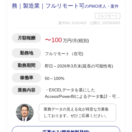
務｜製造業｜フルリモート可
のPMO求人・案件
フルリモート
案件No. 0141403
公開日: 2025/04/03
月額報酬
〜100
万円/月(税別)
勤務地
フルリモート（在宅)
勤務期間
即日～2026年3月末(延長の可能性有)
稼働率
50～100%
業務内容
・EXCELデータを基にした
Access/PowerBIによるデータ集計・可視
化のダッシュボード作成
業務データの見える化が得意な方募集
・最適なDB構成の検討及び提案型での
しております。ぜひご応募ください。
業務改善支援
・顧客PJの決裁/発注/契約などの各種手
続き支援