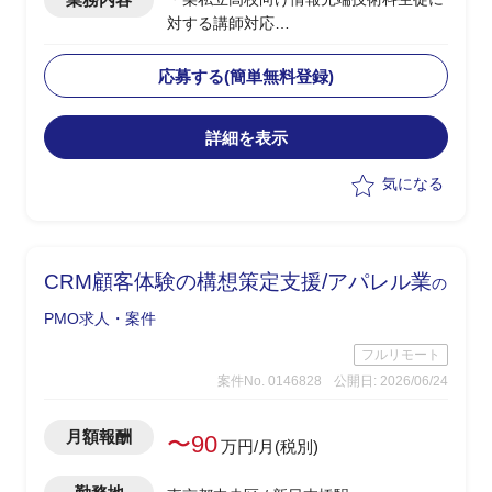
対する講師対応
・授業内容：ネットワーク、セキュリテ
ィ、AI/金融工学(高校生向けのため企業
応募する(簡単無料登録)
におけるお金の話)、情報Ⅰ
・授業日：月曜(9:40～12:40、13:15～
詳細を表示
15:30)、水曜(9:40～12:00)
・2クラス、50人弱程度の生徒が対象
気になる
・その他、授業に使うコンテンツの制作
やテスト作成、評価など含め合計0.5人
月稼働
・学生相手のため、授業内容の難易度は
CRM顧客体験の構想策定支援/アパレル業
の
基礎レベルを教え、学生に興味を持たせ
たり覚えてもらうことが重要
PMO求人・案件
フルリモート
案件No. 0146828
公開日: 2026/06/24
月額報酬
〜90
万円/月(税別)