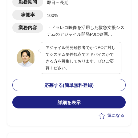
勤務期間
即日～長期
稼働率
100%
業務内容
・ドラレコ映像を活用した救急支援シス
テムのアジャイル開発PJに参画
・POに対してシステム観点でのアドバ
アジャイル開発経験者でかつPOに対し
イスおよび補佐を実施
てシステム要件観点でアドバイスがで
・現行は一部都市で運用開始、今後全国
きる方を募集しております。ぜひご応
展開を予定
募ください。
・ユーザー側の立場でPO支援、システ
ム面の留意点提示や品質・性能観点の補
完を担当
応募する(簡単無料登録)
詳細を表示
気になる