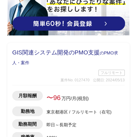
GIS関連システム開発のPMO支援
のPMO求
人・案件
フルリモート
案件No. 0127470
公開日: 2024/05/13
月額報酬
〜96
万円/月(税別)
勤務地
東京都港区 / フルリモート（在宅)
勤務期間
即日～長期予定
稼働率