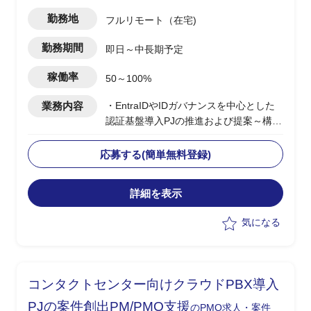
勤務地
フルリモート（在宅)
勤務期間
即日～中長期予定
稼働率
50～100%
業務内容
・EntraIDやIDガバナンスを中心とした
認証基盤導入PJの推進および提案～構築
支援
・BtoEおよびサプライチェーン向け認証
応募する(簡単無料登録)
基盤の設計/統合方針策定
・エンドユーザー社内向けシステムを含
詳細を表示
む認証/認可方式の検討
・顧客とのディスカッションによる要件
気になる
整理および方向性策定
・各種ID製品(Microsoft External、Okta
等)の選定および設計支援
コンタクトセンター向けクラウドPBX導入
PJの案件創出PM/PMO支援
のPMO求人・案件