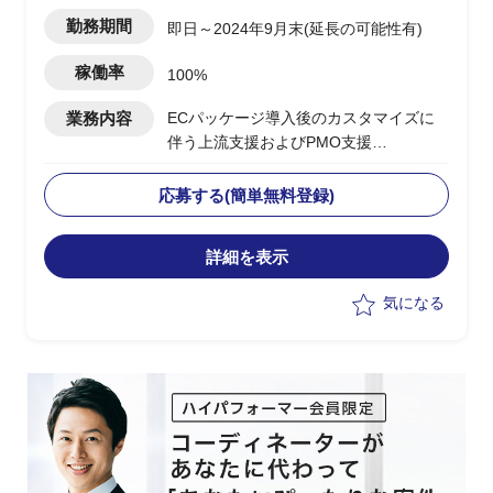
松町駅
勤務期間
即日～2024年9月末(延長の可能性有)
稼働率
100%
業務内容
ECパッケージ導入後のカスタマイズに
伴う上流支援およびPMO支援
下記、業務の実施想定
・Hit＆Gap及び要件定義など上流工程を
応募する(簡単無料登録)
担当
・PM補佐としてプロジェクトの管理お
詳細を表示
よび推進を担当
気になる