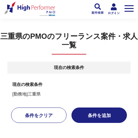
フリーランスPMO人材向け日本最大級のPMOサービス ハイパフォPMO
>
PM
三重県のPMOのフリーランス案件・求人
一覧
現在の検索条件
現在の検索条件
[勤務地]三重県
条件をクリア
条件を追加