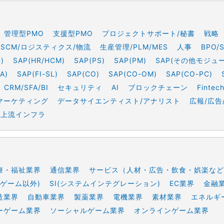
管理型PMO
支援型PMO
プロジェクトサポート/秘書
戦略
SCM/ロジスティクス/物流
生産管理/PLM/MES
人事
BPO/
)
SAP(HR/HCM)
SAP(PS)
SAP(PM)
SAP(その他モジュ
A)
SAP(FI-SL)
SAP(CO)
SAP(CO-OM)
SAP(CO-PC)
CRM/SFA/BI
セキュリティ
AI
ブロックチェーン
Fintec
マーケティング
データサイエンティスト/アナリスト
広報/広告
上流インフラ
療・福祉業界
通信業界
サービス（人材・広告・飲食・娯楽など
ゲーム以外)
SI(システムインテグレーション)
EC業界
金融
造業界
自動車業界
製薬業界
電機業界
素材業界
エネルギ
ーゲーム業界
ソーシャルゲーム業界
オンラインゲーム業界