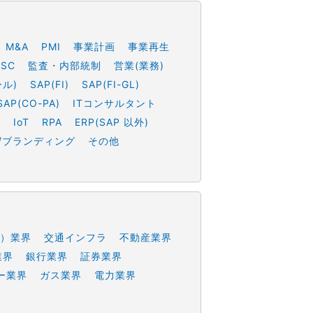
M&A
PMI
事業計画
事業再生
SSC
監査・内部統制
営業(業務)
ール)
SAP(FI)
SAP(FI-GL)
SAP(CO-PA)
ITコンサルタント
h
IoT
RPA
ERP(SAP 以外)
/ブランディング
その他
）業界
交通インフラ
不動産業界
業界
銀行業界
証券業界
ー業界
ガス業界
電力業界