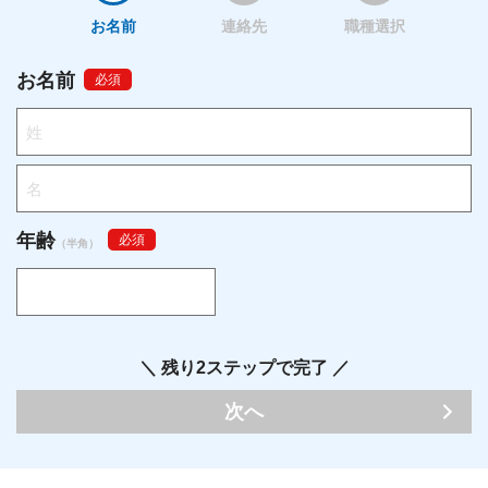
お名前
連絡先
職種選択
お名前
必須
年齢
必須
（半角）
＼ 残り2ステップで完了 ／
次へ