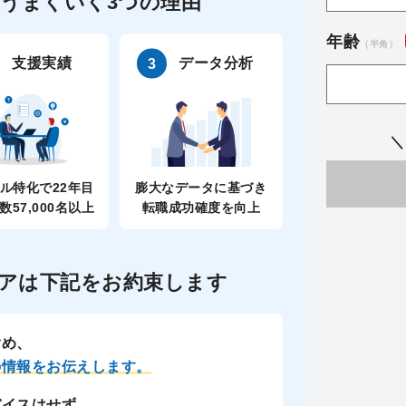
うまくいく3つの理由
年齢
（半角）
支援実績
データ分析
＼
ル特化で22年目
膨大なデータに基づき
数57,000名以上
転職成功確度を向上
アは
下記をお約束します
含め、
の情報をお伝えします。
バイスはせず、