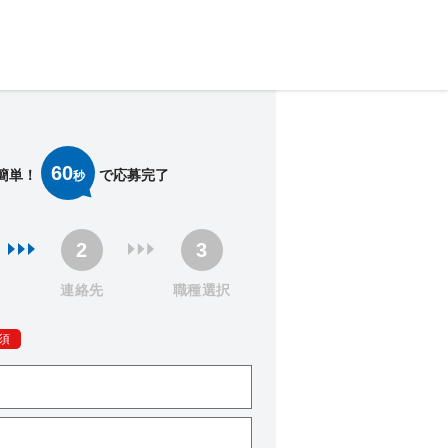
60
簡単！
で応募完了
秒
連絡先
職種選択
須