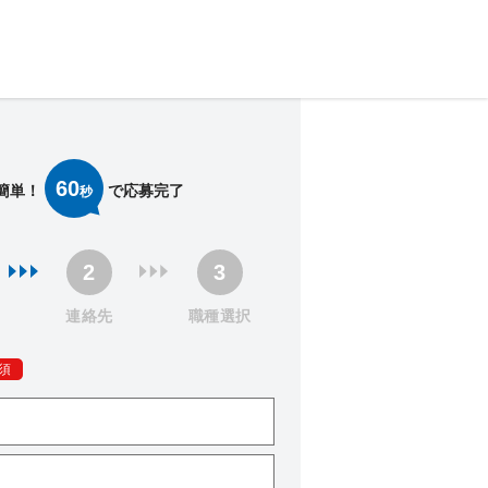
60
簡単！
で応募完了
秒
連絡先
職種選択
須