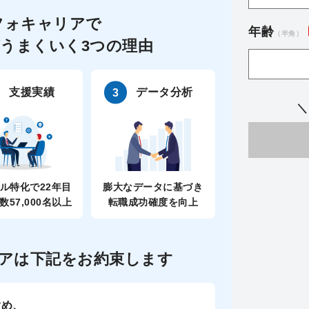
フォキャリアで
年齢
（半角）
うまくいく3つの理由
支援実績
データ分析
＼
ル特化で22年目
膨大なデータに基づき
数57,000名以上
転職成功確度を向上
アは
下記をお約束します
含め、