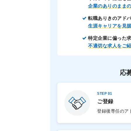
企業のありのまま
転職ありきのアド
生涯キャリアを見
特定企業に偏った
不適切な求人をご
応
STEP 01
ご登録
登録後専任のア