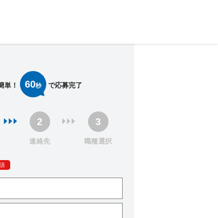
60
簡単！
で応募完了
秒
連絡先
職種選択
須