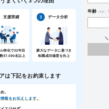
うまくいく3つの理由
年齢
（半角）
支援実績
データ分析
＼
ル特化で22年目
膨大なデータに基づき
数57,000名以上
転職成功確度を向上
アは
下記をお約束します
含め、
の情報をお伝えします。
バイスはせず、