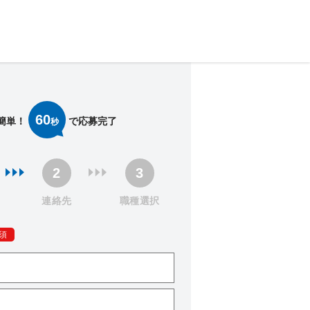
60
簡単！
で応募完了
秒
連絡先
職種選択
須