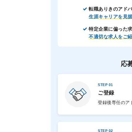
転職ありきのアド
生涯キャリアを見
特定企業に偏った
不適切な求人をご
応
STEP 01
ご登録
登録後専任のア
STEP 02