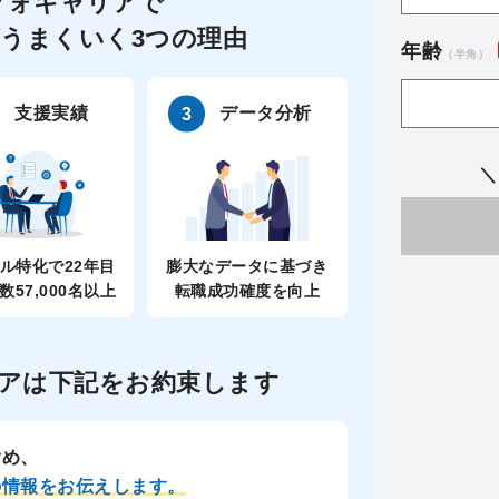
フォキャリアで
うまくいく3つの理由
年齢
（半角）
支援実績
データ分析
＼
ル特化で22年目
膨大なデータに基づき
数57,000名以上
転職成功確度を向上
アは
下記をお約束します
含め、
の情報をお伝えします。