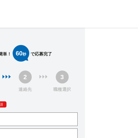
60
簡単！
で応募完了
秒
連絡先
職種選択
須