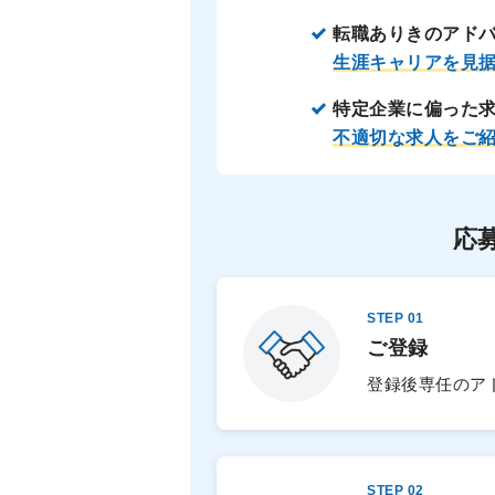
転職ありきのアド
生涯キャリアを見
特定企業に偏った
不適切な求人をご
応
STEP 01
ご登録
登録後専任のア
STEP 02