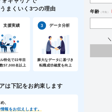
フォキャリアで
うまくいく3つの理由
年齢
（半角）
支援実績
データ分析
＼
ル特化で22年目
膨大なデータに基づき
数57,000名以上
転職成功確度を向上
アは
下記をお約束します
含め、
の情報をお伝えします。