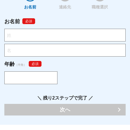
お名前
連絡先
職種選択
お名前
必須
年齢
必須
（半角）
＼ 残り2ステップで完了 ／
次へ