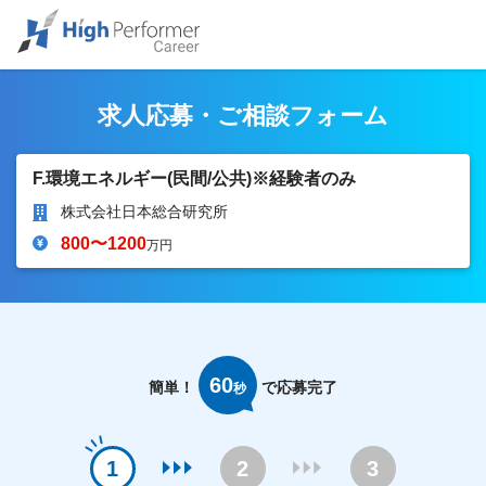
求人応募・ご相談フォーム
F.環境エネルギー(民間/公共)※経験者のみ
株式会社日本総合研究所
800〜1200
万円
60
簡単！
で応募完了
秒